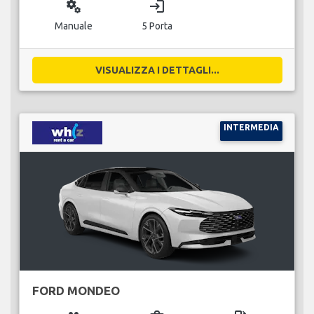
miscellaneous_services
login
Manuale
5 Porta
VISUALIZZA I DETTAGLI...
INTERMEDIA
FORD MONDEO