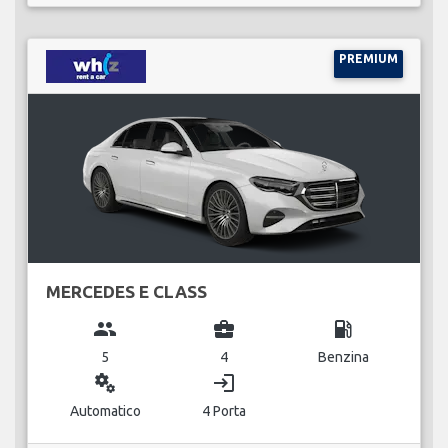
PREMIUM
MERCEDES E CLASS
group
business_center
local_gas_station
5
4
Benzina
miscellaneous_services
login
Automatico
4 Porta