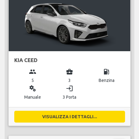
KIA CEED
group
business_center
local_gas_station
5
3
Benzina
miscellaneous_services
login
Manuale
3 Porta
VISUALIZZA I DETTAGLI...