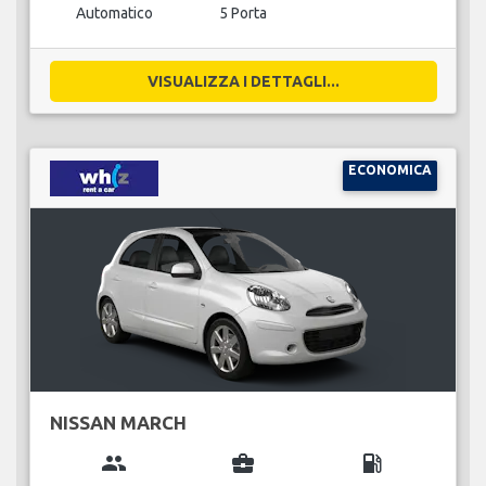
Automatico
5 Porta
VISUALIZZA I DETTAGLI...
ECONOMICA
NISSAN MARCH
group
business_center
local_gas_station