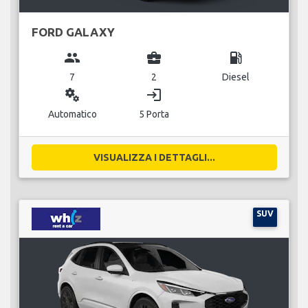
FORD GALAXY
group
business_center
local_gas_station
7
2
Diesel
miscellaneous_services
login
Automatico
5 Porta
VISUALIZZA I DETTAGLI...
SUV