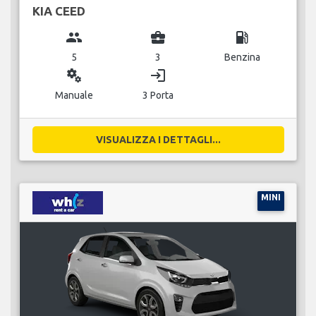
KIA CEED
group
business_center
local_gas_station
5
3
Benzina
miscellaneous_services
login
Manuale
3 Porta
VISUALIZZA I DETTAGLI...
MINI