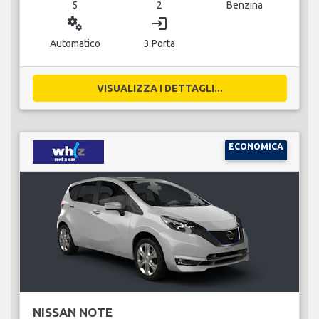
5
2
Benzina
miscellaneous_services
login
Automatico
3 Porta
VISUALIZZA I DETTAGLI...
ECONOMICA
NISSAN NOTE