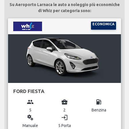
Su Aeroporto Larnaca le auto a noleggio più economiche
di Whiz per categoria sono:
ECONOMICA
FORD FIESTA
group
business_center
local_gas_station
5
2
Benzina
miscellaneous_services
login
Manuale
5 Porta