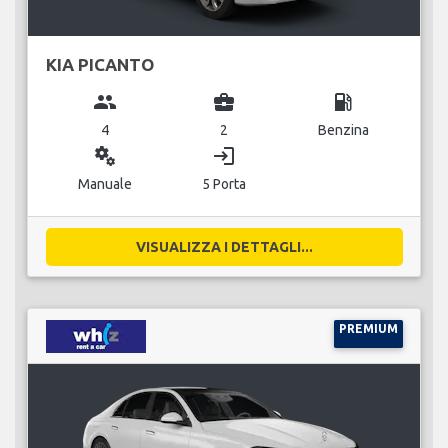
KIA PICANTO
group
business_center
local_gas_station
4
2
Benzina
miscellaneous_services
login
Manuale
5 Porta
VISUALIZZA I DETTAGLI...
PREMIUM