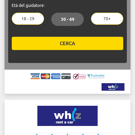
Età del guidatore:
18 - 29
70+
30 - 69
CERCA