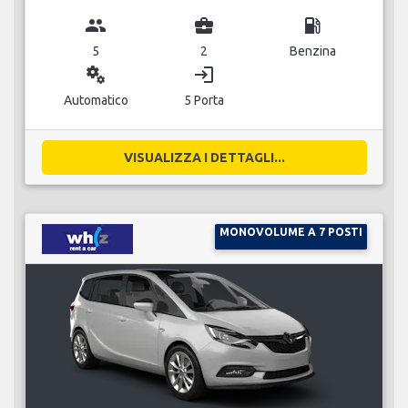
group
business_center
local_gas_station
5
2
Benzina
miscellaneous_services
login
Automatico
5 Porta
VISUALIZZA I DETTAGLI...
MONOVOLUME A 7 POSTI