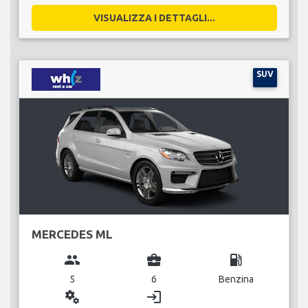
VISUALIZZA I DETTAGLI...
SUV
MERCEDES ML
group
business_center
local_gas_station
5
6
Benzina
miscellaneous_services
login