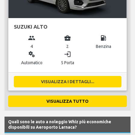
SUZUKI ALTO
group
business_center
local_gas_station
4
2
Benzina
miscellaneous_services
login
Automatico
5 Porta
VISUALIZZA I DETTAGLI...
VISUALIZZA TUTTO
Quali sono le auto a noleggio Whiz più economiche
disponibili su Aeroporto Larnaca?