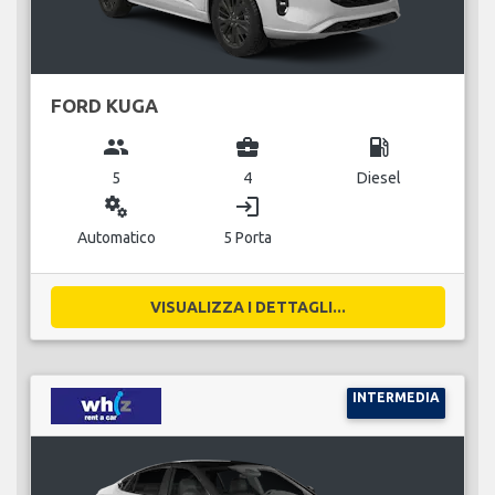
FORD KUGA
group
business_center
local_gas_station
5
4
Diesel
miscellaneous_services
login
Automatico
5 Porta
VISUALIZZA I DETTAGLI...
INTERMEDIA