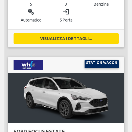
5
3
Benzina
miscellaneous_services
login
Automatico
5 Porta
VISUALIZZA I DETTAGLI...
STATION WAGON
FORD FOCUS ESTATE