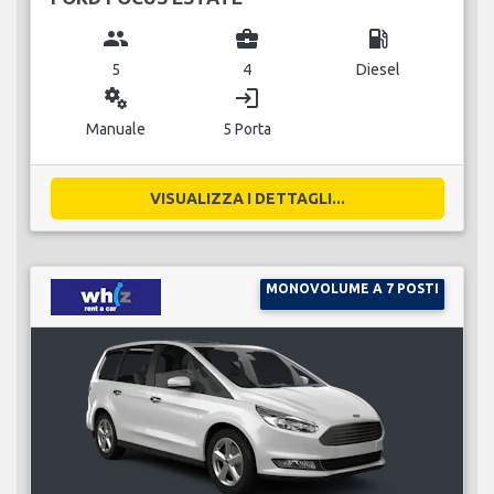
group
business_center
local_gas_station
5
4
Diesel
miscellaneous_services
login
Manuale
5 Porta
VISUALIZZA I DETTAGLI...
MONOVOLUME A 7 POSTI