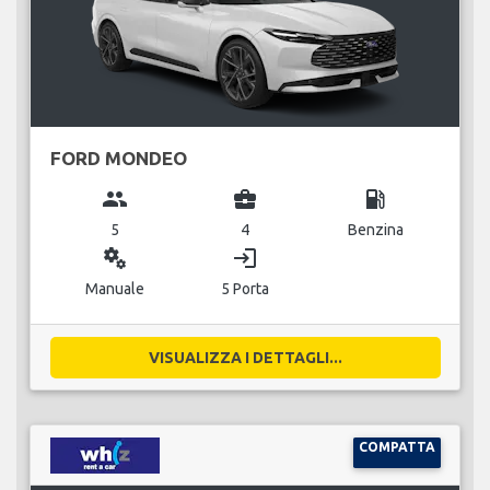
FORD MONDEO
group
business_center
local_gas_station
5
4
Benzina
miscellaneous_services
login
Manuale
5 Porta
VISUALIZZA I DETTAGLI...
COMPATTA