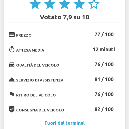
star
star
star
star
star_border
Votato 7,9 su 10
credit_card
77 / 100
PREZZO
timer
12 minuti
ATTESA MEDIA
directions_car
76 / 100
QUALITÀ DEL VEICOLO
room_service
81 / 100
SERVIZIO DI ASSISTENZA
flag
76 / 100
RITIRO DEL VEICOLO
beenhere
82 / 100
CONSEGNA DEL VEICOLO
Fuori dal terminal