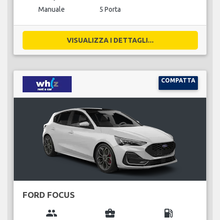
Manuale
5 Porta
VISUALIZZA I DETTAGLI...
COMPATTA
FORD FOCUS
group
business_center
local_gas_station