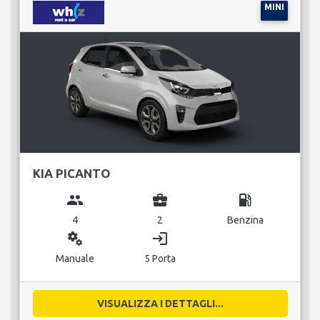
MINI
KIA PICANTO
group
business_center
local_gas_station
4
2
Benzina
miscellaneous_services
login
Manuale
5 Porta
VISUALIZZA I DETTAGLI...