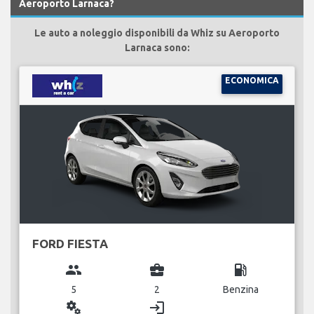
Aeroporto Larnaca?
Le auto a noleggio disponibili da Whiz su Aeroporto
Larnaca sono:
ECONOMICA
FORD FIESTA
group
business_center
local_gas_station
5
2
Benzina
miscellaneous_services
login