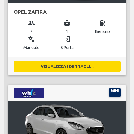
OPEL ZAFIRA
group
business_center
local_gas_station
7
1
Benzina
miscellaneous_services
login
Manuale
5 Porta
VISUALIZZA I DETTAGLI...
MINI