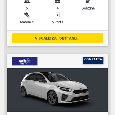
group
business_center
local_gas_station
5
4
Benzina
miscellaneous_services
login
Manuale
5 Porta
VISUALIZZA I DETTAGLI...
COMPATTA