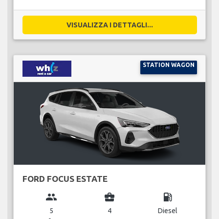
VISUALIZZA I DETTAGLI...
STATION WAGON
FORD FOCUS ESTATE
group
business_center
local_gas_station
5
4
Diesel