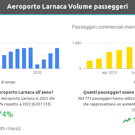
Aeroporto Larnaca Volume passeggeri
Passeggeri commerciali mens
1 Mln
0
2020
apr, 2023
l
 di tempo
eroporto Larnaca all'anno?
Quanti passeggeri usano
o Aeroporto Larnaca in 2023 che
363.771 passeggeri hanno utiliz
 rispetto a 2022 (6.037.133).
che rappresentano un aumento
(
74%
trending_up
ti i mesi)