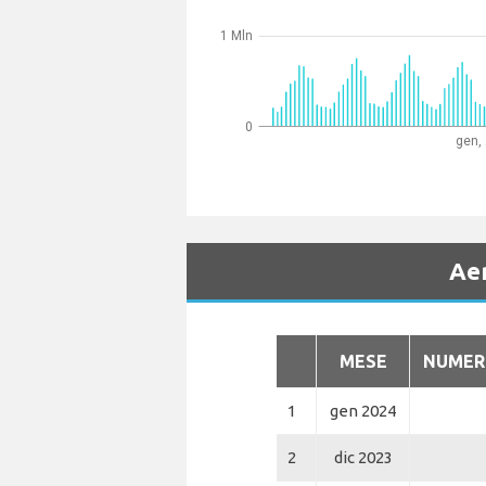
1 Mln
0
gen,
Aer
MESE
NUMERO
1
gen 2024
2
dic 2023