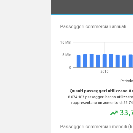
Passeggeri commerciali annuali
10 Mln
5 Mln
0
2010
Periodo
Quanti passeggeri utilizzano A
8.074.183 passeggeri hanno utilizzat
rappresentano un aumento di 33,74%
33,
trending_up
Passeggeri commerciali mensili (tut