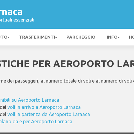
rnaca
rtuali essenziali
UTO
TRASFERIMENTI
PARCHEGGIO
INFO
H
STICHE PER AEROPORTO L
lume dei passeggeri, al numero totale di voli e al numero di vol
onibili su Aeroporto Larnaca
 dei
voli in arrivo a Aeroporto Larnaca
 dei
voli in partenza da Aeroporto Larnaca
volano da e per Aeroporto Larnaca