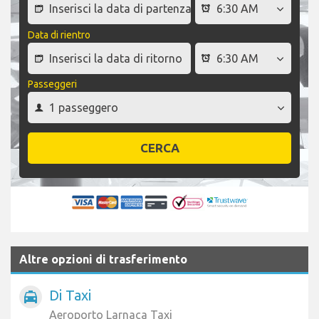
Data di rientro
Passeggeri
CERCA
Altre opzioni di trasferimento
Di Taxi
local_taxi
Aeroporto Larnaca Taxi