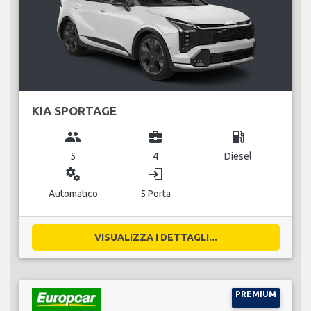
KIA SPORTAGE
group
business_center
local_gas_station
5
4
Diesel
miscellaneous_services
login
Automatico
5 Porta
VISUALIZZA I DETTAGLI...
PREMIUM