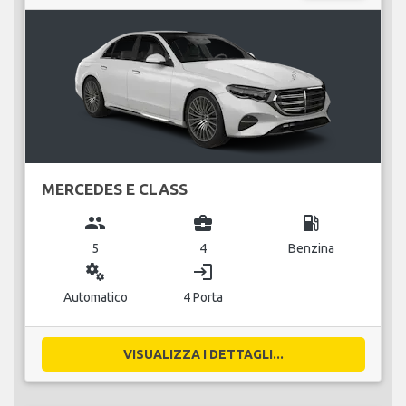
MERCEDES E CLASS
group
business_center
local_gas_station
5
4
Benzina
miscellaneous_services
login
Automatico
4 Porta
VISUALIZZA I DETTAGLI...