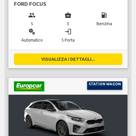
FORD FOCUS
group
business_center
local_gas_station
5
3
Benzina
miscellaneous_services
login
Automatico
5 Porta
VISUALIZZA I DETTAGLI...
STATION WAGON