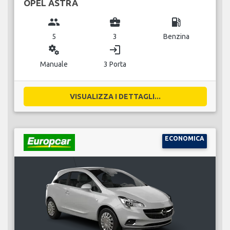
OPEL ASTRA
group
business_center
local_gas_station
5
3
Benzina
miscellaneous_services
login
Manuale
3 Porta
VISUALIZZA I DETTAGLI...
ECONOMICA