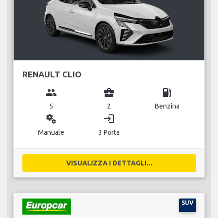
RENAULT CLIO
group
business_center
local_gas_station
5
2
Benzina
miscellaneous_services
login
Manuale
3 Porta
VISUALIZZA I DETTAGLI...
SUV