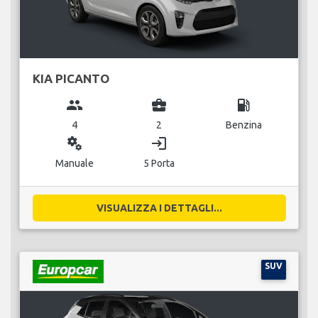
KIA PICANTO
group
business_center
local_gas_station
4
2
Benzina
miscellaneous_services
login
Manuale
5 Porta
VISUALIZZA I DETTAGLI...
SUV