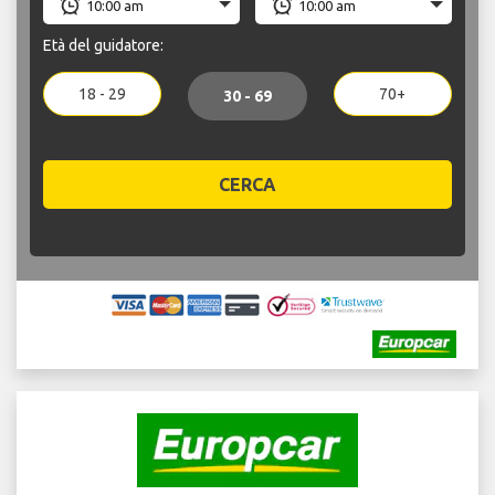
Età del guidatore:
18 - 29
70+
30 - 69
CERCA