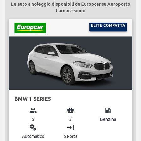
Le auto a noleggio disponibili da Europcar su Aeroporto
Larnaca sono:
ELITE COMPATTA
BMW 1 SERIES
group
business_center
local_gas_station
5
3
Benzina
miscellaneous_services
login
Automatico
5 Porta