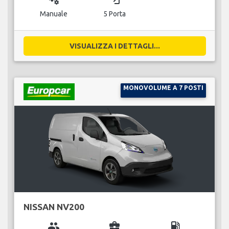
Manuale
5 Porta
VISUALIZZA I DETTAGLI...
MONOVOLUME A 7 POSTI
NISSAN NV200
group
business_center
local_gas_station