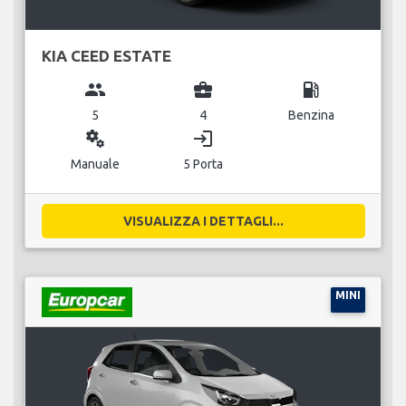
KIA CEED ESTATE
group
business_center
local_gas_station
5
4
Benzina
miscellaneous_services
login
Manuale
5 Porta
VISUALIZZA I DETTAGLI...
MINI