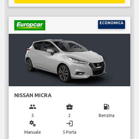
ECONOMICA
NISSAN MICRA
group
business_center
local_gas_station
5
2
Benzina
miscellaneous_services
login
Manuale
5 Porta