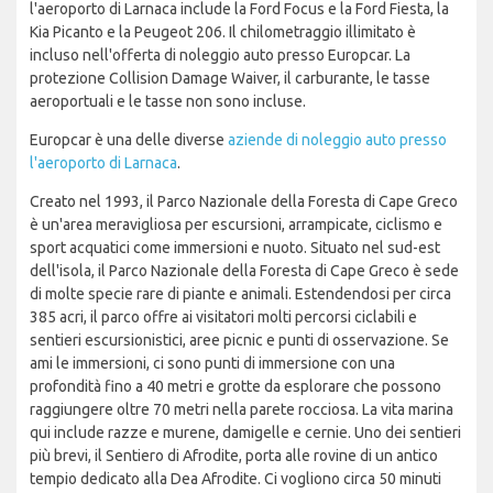
l'aeroporto di Larnaca include la Ford Focus e la Ford Fiesta, la
Kia Picanto e la Peugeot 206. Il chilometraggio illimitato è
incluso nell'offerta di noleggio auto presso Europcar. La
protezione Collision Damage Waiver, il carburante, le tasse
aeroportuali e le tasse non sono incluse.
Europcar è una delle diverse
aziende di noleggio auto presso
l'aeroporto di Larnaca
.
Creato nel 1993, il Parco Nazionale della Foresta di Cape Greco
è un'area meravigliosa per escursioni, arrampicate, ciclismo e
sport acquatici come immersioni e nuoto. Situato nel sud-est
dell'isola, il Parco Nazionale della Foresta di Cape Greco è sede
di molte specie rare di piante e animali. Estendendosi per circa
385 acri, il parco offre ai visitatori molti percorsi ciclabili e
sentieri escursionistici, aree picnic e punti di osservazione. Se
ami le immersioni, ci sono punti di immersione con una
profondità fino a 40 metri e grotte da esplorare che possono
raggiungere oltre 70 metri nella parete rocciosa. La vita marina
qui include razze e murene, damigelle e cernie. Uno dei sentieri
più brevi, il Sentiero di Afrodite, porta alle rovine di un antico
tempio dedicato alla Dea Afrodite. Ci vogliono circa 50 minuti