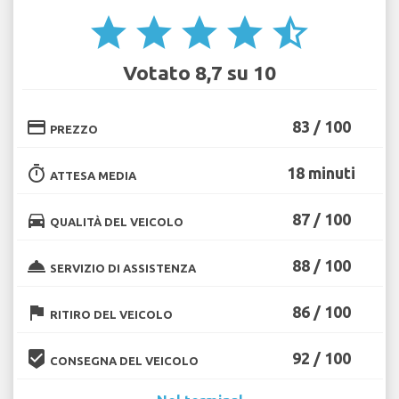
star
star
star
star
star_half
Votato 8,7 su 10
credit_card
83 / 100
PREZZO
timer
18 minuti
ATTESA MEDIA
directions_car
87 / 100
QUALITÀ DEL VEICOLO
room_service
88 / 100
SERVIZIO DI ASSISTENZA
flag
86 / 100
RITIRO DEL VEICOLO
beenhere
92 / 100
CONSEGNA DEL VEICOLO