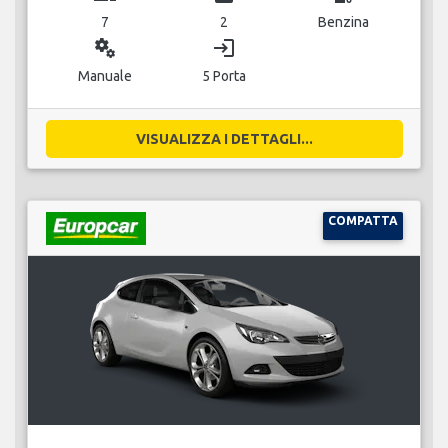
7
2
Benzina
miscellaneous_services
login
Manuale
5 Porta
VISUALIZZA I DETTAGLI...
COMPATTA