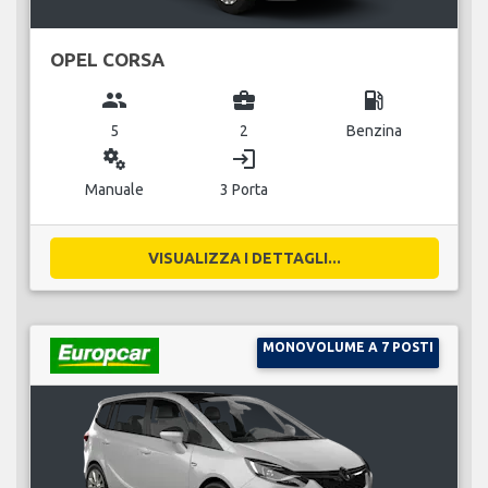
OPEL CORSA
group
business_center
local_gas_station
5
2
Benzina
miscellaneous_services
login
Manuale
3 Porta
VISUALIZZA I DETTAGLI...
MONOVOLUME A 7 POSTI