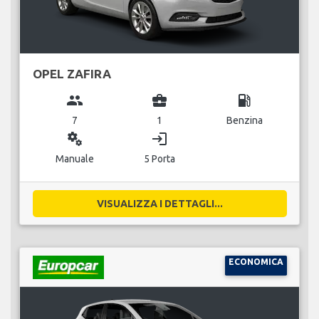
OPEL ZAFIRA
group
business_center
local_gas_station
7
1
Benzina
miscellaneous_services
login
Manuale
5 Porta
VISUALIZZA I DETTAGLI...
ECONOMICA