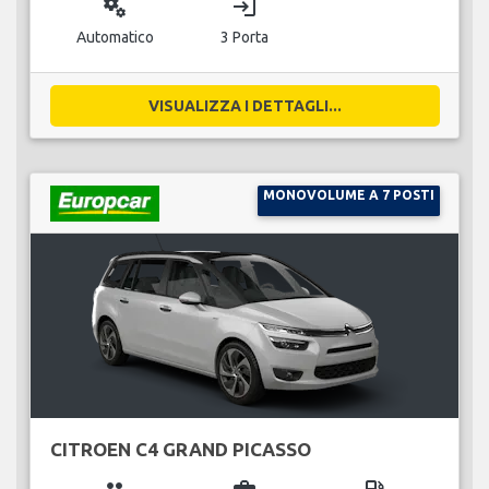
miscellaneous_services
login
Automatico
3 Porta
VISUALIZZA I DETTAGLI...
MONOVOLUME A 7 POSTI
CITROEN C4 GRAND PICASSO