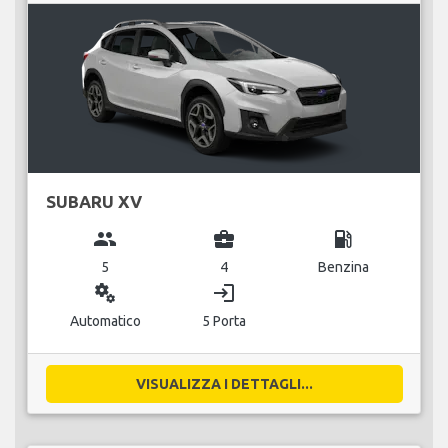
SUBARU XV
group
business_center
local_gas_station
5
4
Benzina
miscellaneous_services
login
Automatico
5 Porta
VISUALIZZA I DETTAGLI...