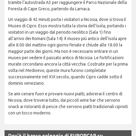
tramite l'autostrada A3 per raggiungere il Parco Nazionale della
Foresta di Cape Greco, partendo da Larnaca.
Un viaggio di 42 minuti porta i visitatori a Nicosia, dove si trova il
Museo di Cipro. Esso mostra tutta la storia dell'isola, portando i
visitatori in un viaggio dal periodo neolitico (Sala 1) fino
all'arrivo dei Romani (Sala 14). Il museo più antico dell'isola apre
alle 8.00 del mattino ogni giorno feriale e chiude alle 18.00 la
maggior parte dei giorni. Ma non è necessario entrare in un
museo per vedere il passato antico di Nicosia. Le fortificazioni
murate circondano ancora la città vecchia. Costruite per la prima
volta nel Medioevo, queste mura furono completate
successivamente nel XVI secolo, quando Cipro cadde sotto il
dominio veneziano.
Se ami cenare fuori e provare nuovi piatti, adorerai il centro di
Nicosia, dove troverai tutto, dai piccoli wine bar che servono
snack ai ristoranti di pesce che servono piatti tradizionali ciprioti
con un tocco moderno.
Dov'è il banco noleggio di EUROPCAR su