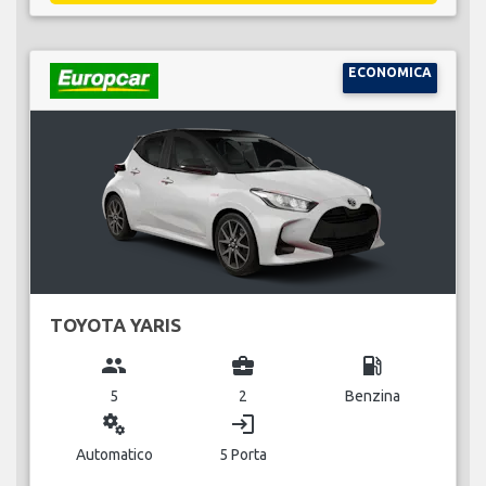
ECONOMICA
TOYOTA YARIS
group
business_center
local_gas_station
5
2
Benzina
miscellaneous_services
login
Automatico
5 Porta