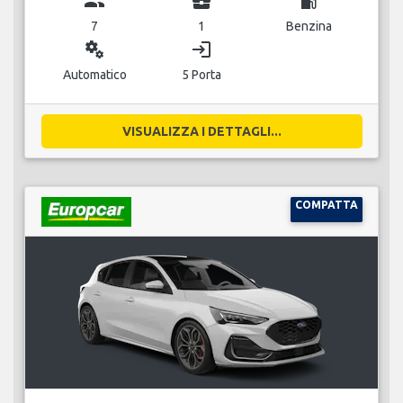
group
business_center
local_gas_station
7
1
Benzina
miscellaneous_services
login
Automatico
5 Porta
VISUALIZZA I DETTAGLI...
COMPATTA