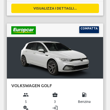
VISUALIZZA I DETTAGLI...
COMPATTA
VOLKSWAGEN GOLF
group
business_center
local_gas_station
5
3
Benzina
miscellaneous_services
login