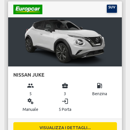
SUV
NISSAN JUKE
group
business_center
local_gas_station
5
3
Benzina
miscellaneous_services
login
Manuale
5 Porta
VISUALIZZA I DETTAGLI...