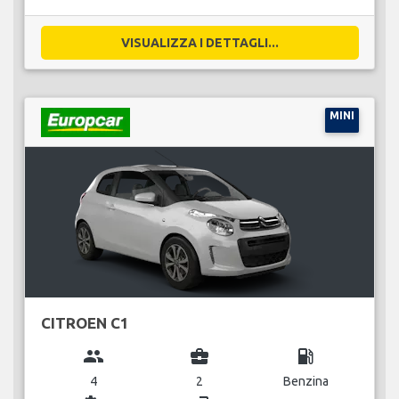
VISUALIZZA I DETTAGLI...
MINI
CITROEN C1
group
business_center
local_gas_station
4
2
Benzina