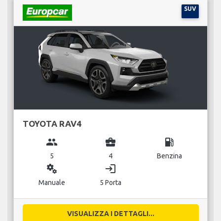
SUV
TOYOTA RAV4
group
business_center
local_gas_station
5
4
Benzina
miscellaneous_services
login
Manuale
5 Porta
VISUALIZZA I DETTAGLI...