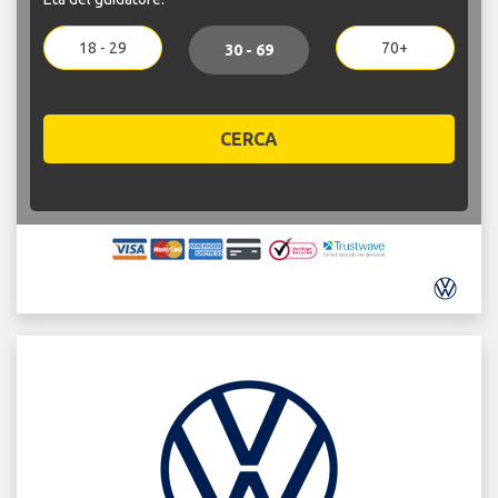
18 - 29
70+
30 - 69
CERCA