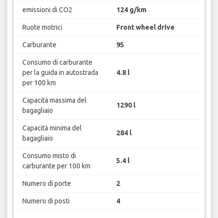
emissioni di CO2
124 g/km
Ruote motrici
Front wheel drive
Carburante
95
Consumo di carburante
per la guida in autostrada
4.8 l
per 100 km
Capacità massima del
1290 l
bagagliaio
Capacità minima del
284 l
bagagliaio
Consumo misto di
5.4 l
carburante per 100 km
Numero di porte
2
Numero di posti
4