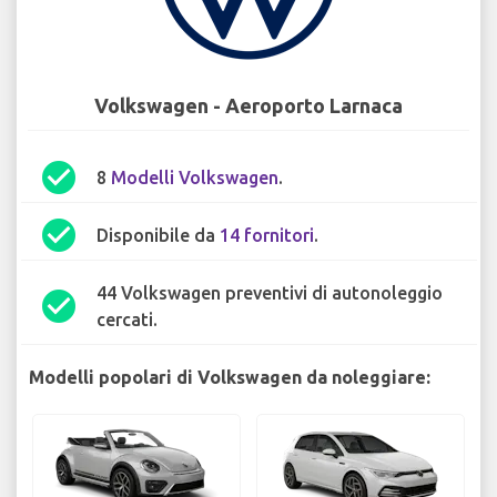
Volkswagen - Aeroporto Larnaca
check_circle
8
Modelli Volkswagen
.
check_circle
Disponibile da
14 fornitori
.
44 Volkswagen preventivi di autonoleggio
check_circle
cercati.
Modelli popolari di Volkswagen da noleggiare: