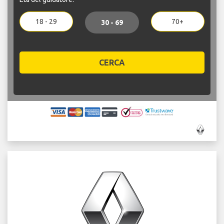
18 - 29
70+
30 - 69
CERCA