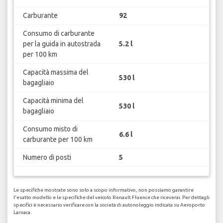
Carburante
92
Consumo di carburante
per la guida in autostrada
5.2 l
per 100 km
Capacità massima del
530 l
bagagliaio
Capacità minima del
530 l
bagagliaio
Consumo misto di
6.6 l
carburante per 100 km
Numero di posti
5
Le specifiche mostrate sono solo a scopo informativo, non possiamo garantire
l'esatto modello e le specifiche del veicolo Renault Fluence che riceverai. Per dettagli
specifici è necessario verificare con la società di autonoleggio indicata su Aeroporto
Larnaca.