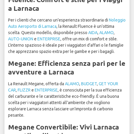
a Larnaca
Per i clienti che cercano un'esperienza straordinaria di
Noleggio
Auto Aeroporto di Larnaca
, la Renault Fluence è un'ottima
scelta. Questo modello, disponibile presso
AIDA
,
ALAMO
,
AUTO-UNION
e
ENTERPRISE
, offre un mix di comfort e stile.
L'interno spazioso è ideale per i viaggiatori d'affari o le famiglie
che apprezzano spazio extra per le gambe e per i bagagli.
Megane: Efficienza senza pari per le
avventure a Larnaca
La Renault Megane, offerta da
ALAMO
,
BUDGET
,
GET YOUR
CAR
,
FLIZZR
e
ENTERPRISE
, è conosciuta per la sua efficienza
del carburante e le caratteristiche eco-friendly. È una buona
scelta per i viaggiatori attenti all'ambiente che vogliono
esplorare Larnaca senza lasciare un'impronta di carbonio
pesante.
Megane Convertibile: Vivi Larnaca