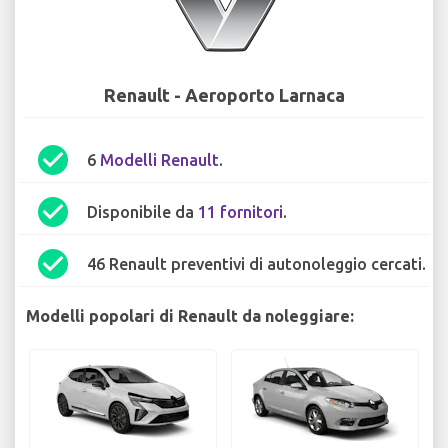
Renault - Aeroporto Larnaca
check_circle
6
Modelli Renault
.
check_circle
Disponibile da
11 fornitori
.
check_circle
46 Renault preventivi di autonoleggio cercati.
Modelli popolari di Renault da noleggiare: