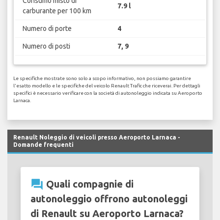
Consumo misto di
7.9 l
carburante per 100 km
Numero di porte
4
Numero di posti
7, 9
Le specifiche mostrate sono solo a scopo informativo, non possiamo garantire
l'esatto modello e le specifiche del veicolo Renault Trafic che riceverai. Per dettagli
specifici è necessario verificare con la società di autonoleggio indicata su Aeroporto
Larnaca.
Renault Noleggio di veicoli presso Aeroporto Larnaca -
Domande frequenti
question_answer
Quali compagnie di
autonoleggio offrono autonoleggi
di Renault su Aeroporto Larnaca?