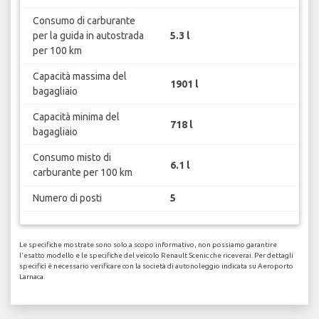
Consumo di carburante
per la guida in autostrada
5.3 l
per 100 km
Capacità massima del
1901 l
bagagliaio
Capacità minima del
718 l
bagagliaio
Consumo misto di
6.1 l
carburante per 100 km
Numero di posti
5
Le specifiche mostrate sono solo a scopo informativo, non possiamo garantire
l'esatto modello e le specifiche del veicolo Renault Scenic che riceverai. Per dettagli
specifici è necessario verificare con la società di autonoleggio indicata su Aeroporto
Larnaca.