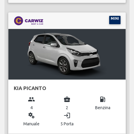
MINI
KIA PICANTO
group
business_center
local_gas_station
4
2
Benzina
miscellaneous_services
login
Manuale
5 Porta