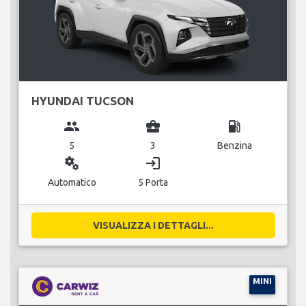
HYUNDAI TUCSON
group
business_center
local_gas_station
5
3
Benzina
miscellaneous_services
login
Automatico
5 Porta
VISUALIZZA I DETTAGLI...
MINI