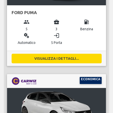
FORD PUMA
group
business_center
local_gas_station
5
3
Benzina
miscellaneous_services
login
Automatico
5 Porta
VISUALIZZA I DETTAGLI...
ECONOMICA