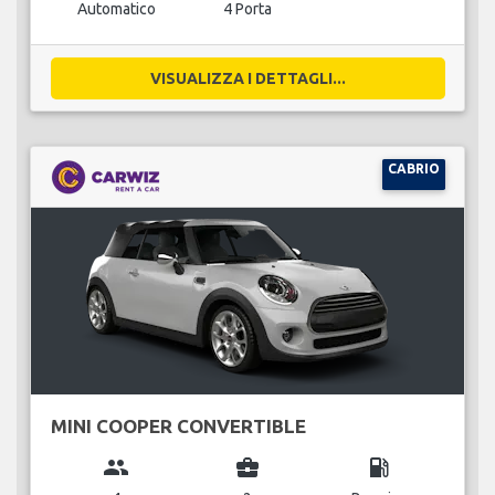
Automatico
4 Porta
VISUALIZZA I DETTAGLI...
CABRIO
MINI COOPER CONVERTIBLE
group
business_center
local_gas_station