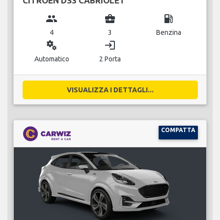
CITROEN DS3 CABRIOLET
group
business_center
local_gas_station
4
3
Benzina
miscellaneous_services
login
Automatico
2 Porta
VISUALIZZA I DETTAGLI...
COMPATTA