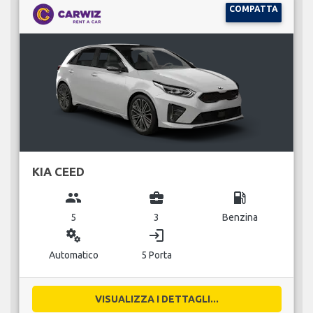
COMPATTA
KIA CEED
group
business_center
local_gas_station
5
3
Benzina
miscellaneous_services
login
Automatico
5 Porta
VISUALIZZA I DETTAGLI...