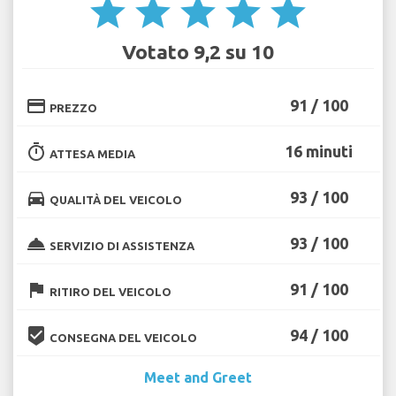
star
star
star
star
star
Votato 9,2 su 10
credit_card
91 / 100
PREZZO
timer
16 minuti
ATTESA MEDIA
directions_car
93 / 100
QUALITÀ DEL VEICOLO
room_service
93 / 100
SERVIZIO DI ASSISTENZA
flag
91 / 100
RITIRO DEL VEICOLO
beenhere
94 / 100
CONSEGNA DEL VEICOLO
Meet and Greet