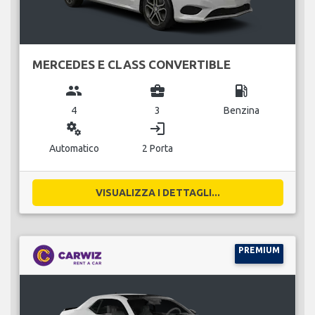
MERCEDES E CLASS CONVERTIBLE
group
business_center
local_gas_station
4
3
Benzina
miscellaneous_services
login
Automatico
2 Porta
VISUALIZZA I DETTAGLI...
PREMIUM