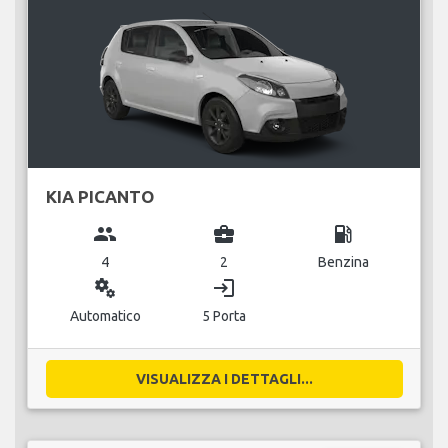
KIA PICANTO
group
business_center
local_gas_station
4
2
Benzina
miscellaneous_services
login
Automatico
5 Porta
VISUALIZZA I DETTAGLI...