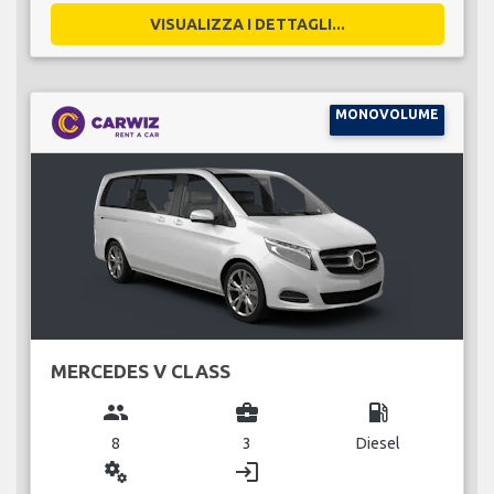
VISUALIZZA I DETTAGLI...
MONOVOLUME
MERCEDES V CLASS
group
business_center
local_gas_station
8
3
Diesel
miscellaneous_services
login