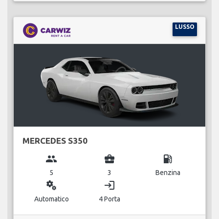
LUSSO
MERCEDES S350
group
business_center
local_gas_station
5
3
Benzina
miscellaneous_services
login
Automatico
4 Porta