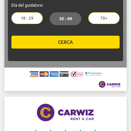
Età del guidatore:
18 - 29
70+
30 - 69
CERCA