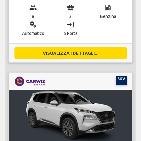
group
business_center
local_gas_station
8
3
Benzina
miscellaneous_services
login
Automatico
5 Porta
VISUALIZZA I DETTAGLI...
SUV