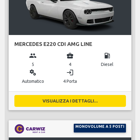
MERCEDES E220 CDI AMG LINE
group
business_center
local_gas_station
5
4
Diesel
miscellaneous_services
login
Automatico
4 Porta
VISUALIZZA I DETTAGLI...
MONOVOLUME A 5 POSTI