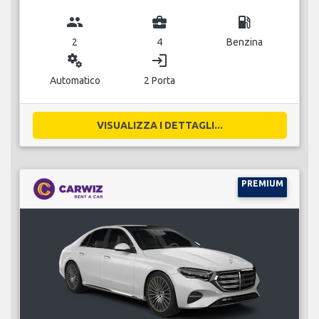
group
business_center
local_gas_station
2
4
Benzina
miscellaneous_services
login
Automatico
2 Porta
VISUALIZZA I DETTAGLI...
PREMIUM