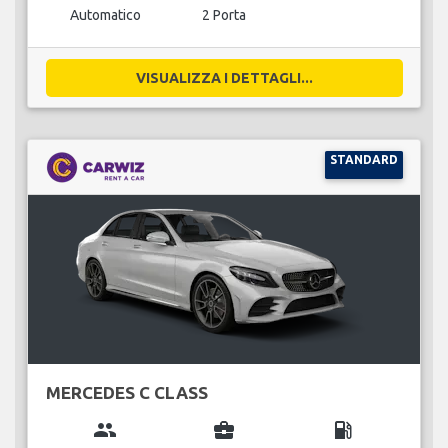
Automatico
2 Porta
VISUALIZZA I DETTAGLI...
STANDARD
MERCEDES C CLASS
group
business_center
local_gas_station