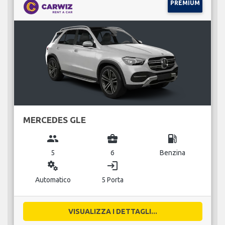
PREMIUM
MERCEDES GLE
group
business_center
local_gas_station
5
6
Benzina
miscellaneous_services
login
Automatico
5 Porta
VISUALIZZA I DETTAGLI...