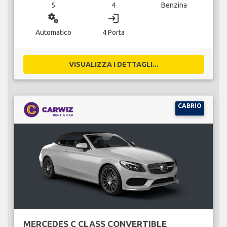
5
4
Benzina
miscellaneous_services
login
Automatico
4 Porta
VISUALIZZA I DETTAGLI...
CABRIO
MERCEDES C CLASS CONVERTIBLE