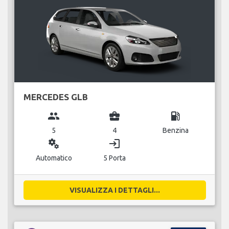
MERCEDES GLB
group
business_center
local_gas_station
5
4
Benzina
miscellaneous_services
login
Automatico
5 Porta
VISUALIZZA I DETTAGLI...