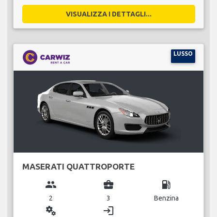
VISUALIZZA I DETTAGLI...
LUSSO
MASERATI QUATTROPORTE
group
business_center
local_gas_station
2
3
Benzina
miscellaneous_services
login