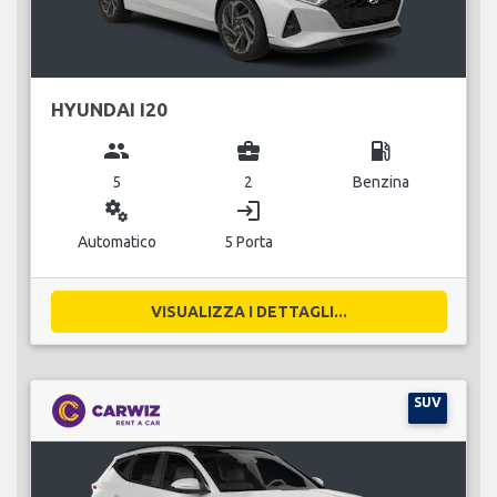
HYUNDAI I20
group
business_center
local_gas_station
5
2
Benzina
miscellaneous_services
login
Automatico
5 Porta
VISUALIZZA I DETTAGLI...
SUV