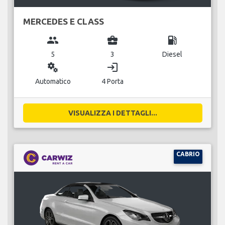
MERCEDES E CLASS
group
business_center
local_gas_station
5
3
Diesel
miscellaneous_services
login
Automatico
4 Porta
VISUALIZZA I DETTAGLI...
CABRIO