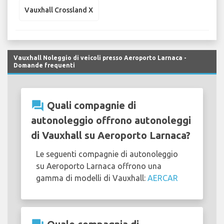
Vauxhall Crossland X
Vauxhall Noleggio di veicoli presso Aeroporto Larnaca -
Domande frequenti
question_answer
Quali compagnie di
autonoleggio offrono autonoleggi
di Vauxhall su Aeroporto Larnaca?
Le seguenti compagnie di autonoleggio
su Aeroporto Larnaca offrono una
gamma di modelli di Vauxhall:
AERCAR