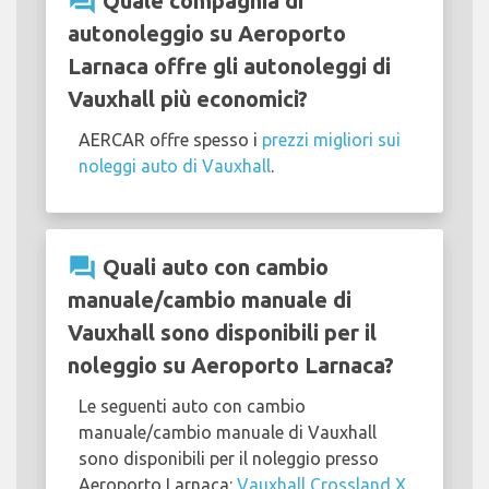
question_answer
Quale compagnia di
autonoleggio su Aeroporto
Larnaca offre gli autonoleggi di
Vauxhall più economici?
AERCAR offre spesso i
prezzi migliori sui
noleggi auto di Vauxhall
.
question_answer
Quali auto con cambio
manuale/cambio manuale di
Vauxhall sono disponibili per il
noleggio su Aeroporto Larnaca?
Le seguenti auto con cambio
manuale/cambio manuale di Vauxhall
sono disponibili per il noleggio presso
Aeroporto Larnaca:
Vauxhall Crossland X