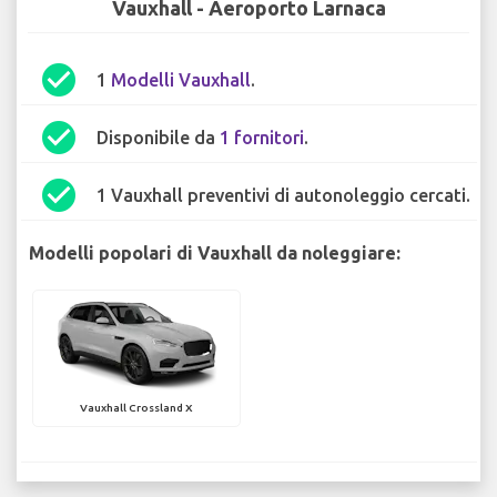
Vauxhall - Aeroporto Larnaca
check_circle
1
Modelli Vauxhall
.
check_circle
Disponibile da
1 fornitori
.
check_circle
1 Vauxhall preventivi di autonoleggio cercati.
Modelli popolari di Vauxhall da noleggiare:
Vauxhall Crossland X