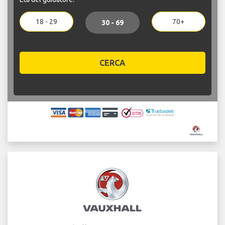
18 - 29
70+
30 - 69
CERCA