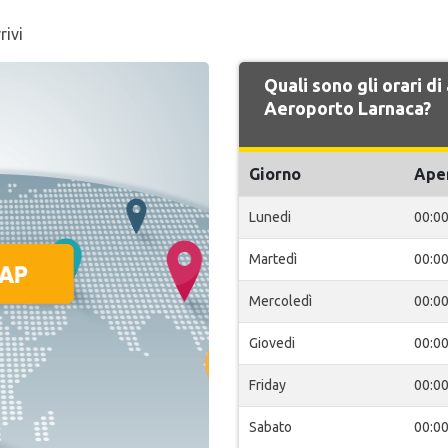
rivi
Quali sono gli orari di
Aeroporto Larnaca?
Giorno
Ape
Lunedi
00:0
Martedì
00:0
Mercoledì
00:0
Giovedi
00:0
Friday
00:0
Sabato
00:0