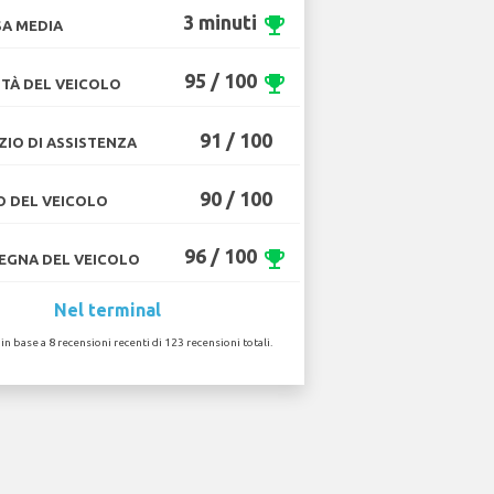
3 minuti
emoji_events
A MEDIA
95 / 100
emoji_events
TÀ DEL VEICOLO
91 / 100
ZIO DI ASSISTENZA
90 / 100
O DEL VEICOLO
96 / 100
emoji_events
GNA DEL VEICOLO
Nel terminal
 in base a 8 recensioni recenti di 123 recensioni totali.