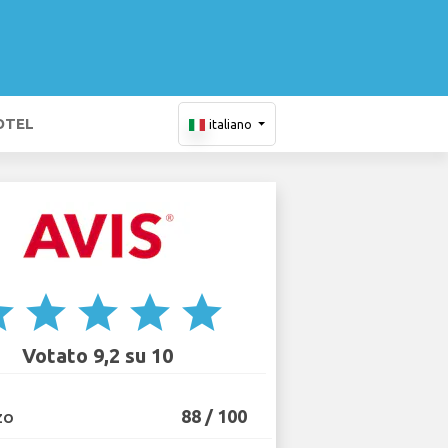
OTEL
italiano
ar
star
star
star
star
Votato 9,2 su 10
88 / 100
ZO