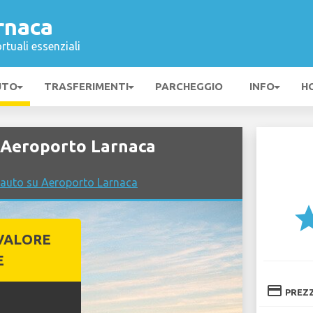
rnaca
rtuali essenziali
UTO
TRASFERIMENTI
PARCHEGGIO
INFO
H
 Aeroporto Larnaca
 auto su Aeroporto Larnaca
st
VALORE
E
credit_card
PREZ