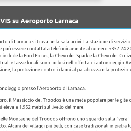
 AVIS su Aeroporto Larnaca
o di Larnaca si trova nella sala arrivi. La stazione di servizi
 e può essere contattata telefonicamente al numero +357 24 20
 include la Ford Focus, la Chevrolet Spark e la Chevrolet Cruiz
rtuali e tasse locali sono inclusi nell'offerta di autonoleggio A
sione, la protezione contro i danni al parabrezza e la protezion
utonoleggio presso l'Aeroporto di Larnaca.
pro, il Massiccio del Troodos è una meta popolare per le gite di
 eleva a 1.952 metri sul livello del mare.
ici delle Montagne del Troodos offrono uno sguardo sulla "vera
o. Alcuni dei villaggi più belli, con case tradizionali in pietra