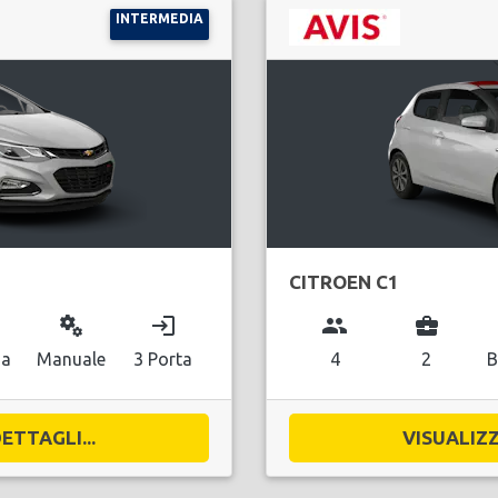
INTERMEDIA
CITROEN C1
miscellaneous_services
login
group
business_center
na
Manuale
3 Porta
4
2
B
ETTAGLI...
VISUALIZZ