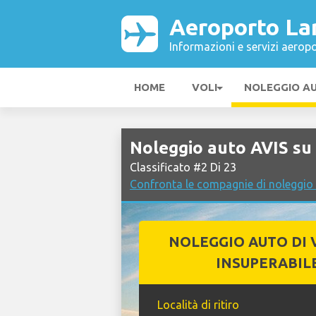
Aeroporto La
Informazioni e servizi aeropo
HOME
VOLI
NOLEGGIO A
Noleggio auto AVIS su
Classificato #2 Di 23
Confronta le compagnie di noleggio
NOLEGGIO AUTO DI 
INSUPERABIL
Località di ritiro