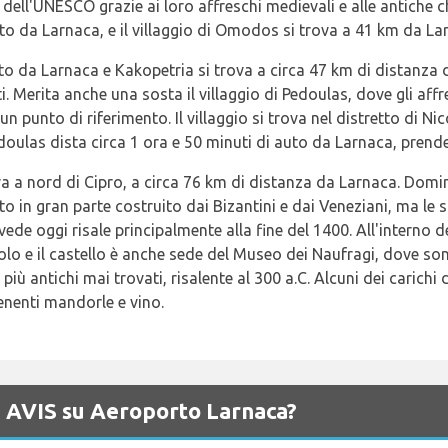
dell'UNESCO grazie ai loro affreschi medievali e alle antiche c
uto da Larnaca, e il villaggio di Omodos si trova a 41 km da La
to da Larnaca e Kakopetria si trova a circa 47 km di distanza 
i. Merita anche una sosta il villaggio di Pedoulas, dove gli aff
 punto di riferimento. Il villaggio si trova nel distretto di Nic
Pedoulas dista circa 1 ora e 50 minuti di auto da Larnaca, pren
va a nord di Cipro, a circa 76 km di distanza da Larnaca. Domina
to in gran parte costruito dai Bizantini e dai Veneziani, ma le 
vede oggi risale principalmente alla fine del 1400. All'interno 
olo e il castello è anche sede del Museo dei Naufragi, dove sono 
i più antichi mai trovati, risalente al 300 a.C. Alcuni dei caric
tenenti mandorle e vino.
di AVIS su Aeroporto Larnaca?