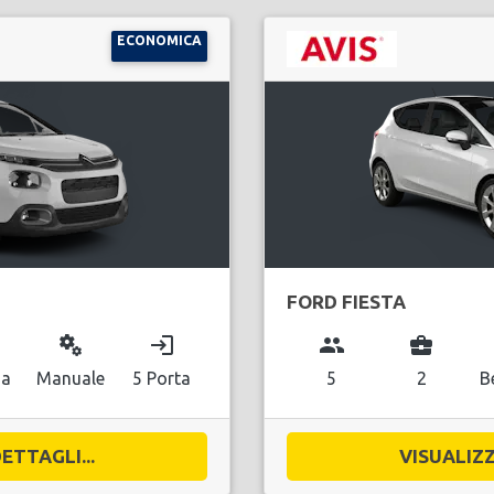
ECONOMICA
FORD FIESTA
miscellaneous_services
login
group
business_center
na
Manuale
5 Porta
5
2
B
ETTAGLI...
VISUALIZZ