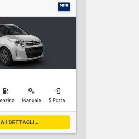
MINI
local_gas_station
miscellaneous_services
login
enzina
Manuale
5 Porta
A I DETTAGLI...