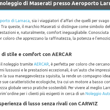
a noleggio di Maserati presso Aeroporto Lar
porto di Larnaca
, sia i viaggiatori d'affari che quelli per sva
. Tra queste, il marchio Maserati si distingue come simbolo del
restazioni e, naturalmente, comfort ineguagliabile. Conosciuta 
er coloro che apprezzano la raffinatezza, la potenza e l'emozi
e di stile e comfort con AERCAR
 il noleggio tramite
AERCAR
, è perfetta per coloro che cercano
erni lussuosi e le prestazioni eccezionali, è un'auto che impress
n la sua maneggevolezza squisita, la rende un compagno ideal
 sue caratteristiche ecologiche, tra cui un motore a basso co
za globale verso pratiche sostenibili. Per vivere al meglio Lar
rim'ordine per i clienti più esigenti in cerca di un
Noleggio Auto
perienza di lusso senza rivali con CARWIZ