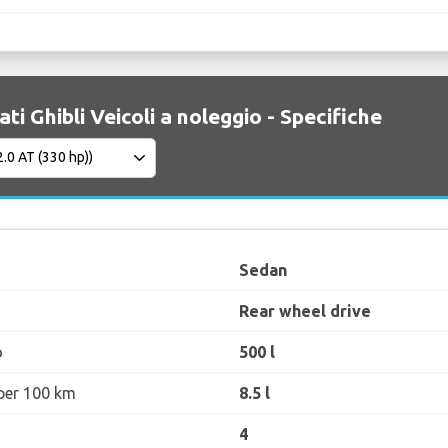
ti Ghibli Veicoli a noleggio - Specifiche
Sedan
Rear wheel drive
o
500 l
per 100 km
8.5 l
4