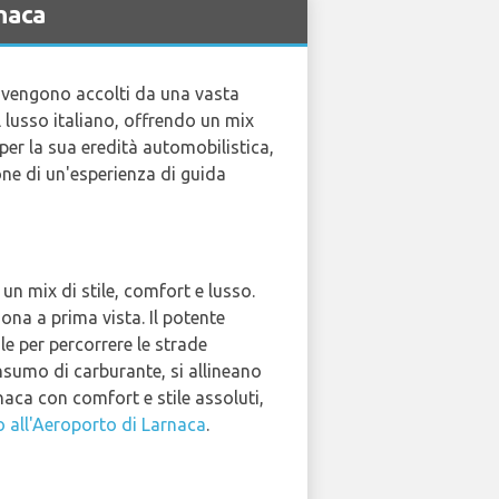
naca
go vengono accolti da una vasta
 lusso italiano, offrendo un mix
per la sua eredità automobilistica,
one di un'esperienza di guida
 un mix di stile, comfort e lusso.
iona a prima vista. Il potente
e per percorrere le strade
nsumo di carburante, si allineano
naca con comfort e stile assoluti,
 all'Aeroporto di Larnaca
.