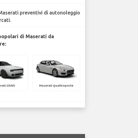
Maserati preventivi di autonoleggio
rcati.
popolari di Maserati da
re:
rati Ghibli
Maserati Quattroporte