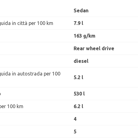
Sedan
uida in città per 100 km
7.9 l
163 g/km
Rear wheel drive
diesel
guida in autostrada per 100
5.2 l
o
530 l
per 100 km
6.2 l
4
5