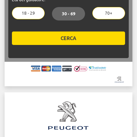
18 - 29
70+
30 - 69
CERCA