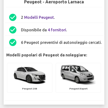
Peugeot - Aeroporto Larnaca
check_circle
2
Modelli Peugeot
.
check_circle
Disponibile da
4 fornitori
.
check_circle
6 Peugeot preventivi di autonoleggio cercati.
Modelli popolari di Peugeot da noleggiare:
Peugeot 208
Peugeot Expert