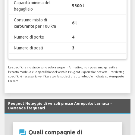
Capacità minima del
5300 l
bagagliaio
Consumo misto di
6 l
carburante per 100 km
Numero di porte
4
Numero di posti
3
Le specifiche mostrate sono solo a scopo informativo, non possiamo garantire
l'esatto modello e le specifiche del veicolo Peugeot Expert che riceverai. Per dettagli
specifici è necessario verificare con la società di autonoleggio indicata su Aeroporto
Larnaca.
Peugeot Noleggio di veicoli presso Aeroporto Larnaca -
Domande frequenti
question_answer
Quali compagnie di