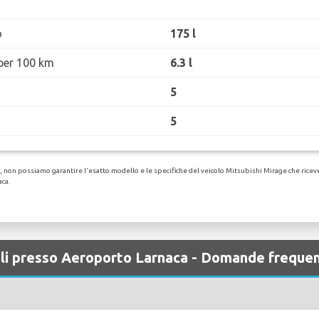
o
175 l
per 100 km
6.3 l
5
5
non possiamo garantire l'esatto modello e le specifiche del veicolo Mitsubishi Mirage che ricevera
aca.
oli presso Aeroporto Larnaca - Domande frequen