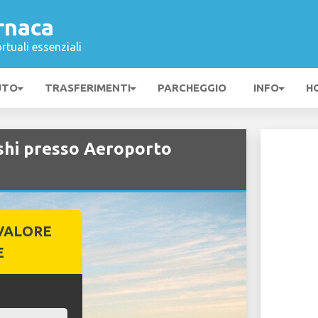
rnaca
rtuali essenziali
UTO
TRASFERIMENTI
PARCHEGGIO
INFO
H
shi presso Aeroporto
VALORE
E