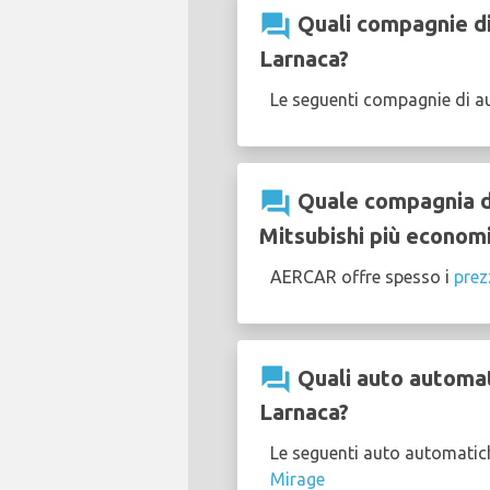
question_answer
Quali compagnie di
Larnaca?
Le seguenti compagnie di a
question_answer
Quale compagnia di
Mitsubishi più economi
AERCAR offre spesso i
prez
question_answer
Quali auto automati
Larnaca?
Le seguenti auto automatich
Mirage