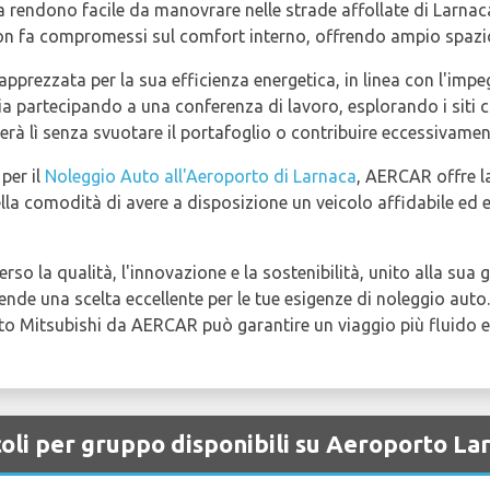
a rendono facile da manovrare nelle strade affollate di Larnac
 non fa compromessi sul comfort interno, offrendo ampio spazio
pprezzata per la sua efficienza energetica, in linea con l'impe
ia partecipando a una conferenza di lavoro, esplorando i siti cu
terà lì senza svuotare il portafoglio o contribuire eccessivamen
per il
Noleggio Auto all'Aeroporto di Larnaca
, AERCAR offre la
lla comodità di avere a disposizione un veicolo affidabile ed ef
erso la qualità, l'innovazione e la sostenibilità, unito alla su
 rende una scelta eccellente per le tue esigenze di noleggio auto
uto Mitsubishi da AERCAR può garantire un viaggio più fluido e
coli per gruppo disponibili su Aeroporto La