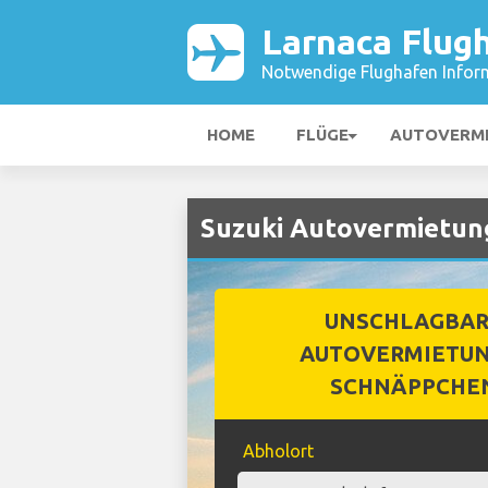
Larnaca Flug
Notwendige Flughafen Infor
HOME
FLÜGE
AUTOVERM
Suzuki Autovermietung
UNSCHLAGBA
AUTOVERMIETUN
SCHNÄPPCHE
Abholort