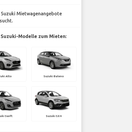
 Suzuki Mietwagenangebote
sucht.
 Suzuki-Modelle zum Mieten:
uki Alto
Suzuki Baleno
uki Swift
Suzuki SX4