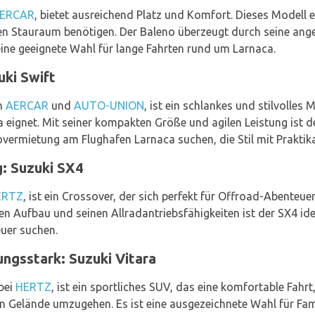
ERCAR
, bietet ausreichend Platz und Komfort. Dieses Modell ei
hen Stauraum benötigen. Der Baleno überzeugt durch seine an
 eine geeignete Wahl für lange Fahrten rund um Larnaca.
uki Swift
on
AERCAR
und
AUTO-UNION
, ist ein schlankes und stilvolles 
ignet. Mit seiner kompakten Größe und agilen Leistung ist de
vermietung am Flughafen Larnaca suchen, die Stil mit Praktikab
: Suzuki SX4
ERTZ
, ist ein Crossover, der sich perfekt für Offroad-Abenteu
en Aufbau und seinen Allradantriebsfähigkeiten ist der SX4 ide
uer suchen.
ungsstark: Suzuki Vitara
 bei
HERTZ
, ist ein sportliches SUV, das eine komfortable Fahrt
 von Gelände umzugehen. Es ist eine ausgezeichnete Wahl für F