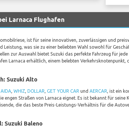
ei Larnaca Flughafen
omobilriese, ist für seine innovativen, zuverlässigen und prei
d Leistung, was sie zu einer beliebten Wahl sowohl für Geschäf
llen zur Auswahl bietet Suzuki das perfekte Fahrzeug für jede 
en Larnaca erhältlich, einem belebten Verkehrsknotenpunkt, 
h: Suzuki Alto
n
AIDA
,
WHIZ
,
DOLLAR
,
GET YOUR CAR
und
AERCAR
, ist ein 
ie engen Straßen von Larnaca eignet. Es ist bekannt für seine 
sende, die das beste Preis-Leistungs-Verhältnis für die Auto
: Suzuki Baleno