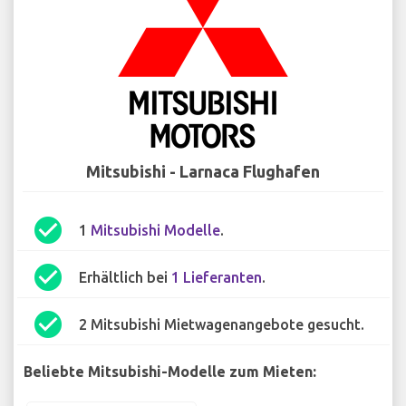
Mitsubishi - Larnaca Flughafen
check_circle
1
Mitsubishi Modelle
.
check_circle
Erhältlich bei
1 Lieferanten
.
check_circle
2 Mitsubishi Mietwagenangebote gesucht.
Beliebte Mitsubishi-Modelle zum Mieten: