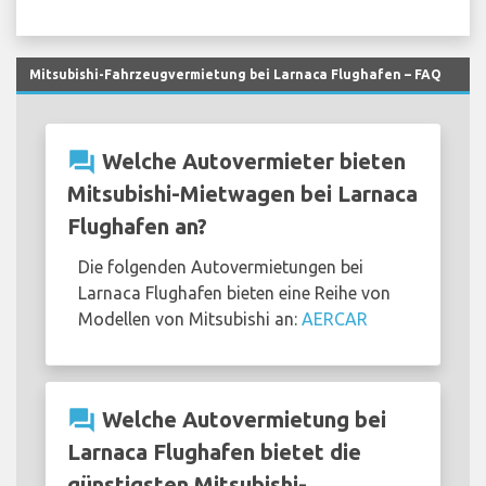
Mitsubishi-Fahrzeugvermietung bei Larnaca Flughafen – FAQ
question_answer
Welche Autovermieter bieten
Mitsubishi-Mietwagen bei Larnaca
Flughafen an?
Die folgenden Autovermietungen bei
Larnaca Flughafen bieten eine Reihe von
Modellen von Mitsubishi an:
AERCAR
question_answer
Welche Autovermietung bei
Larnaca Flughafen bietet die
günstigsten Mitsubishi-