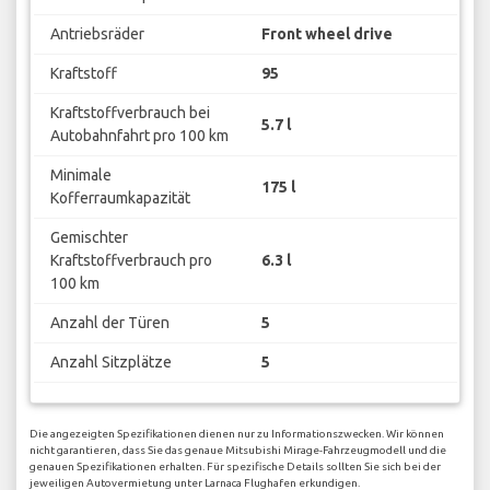
Antriebsräder
Front wheel drive
Kraftstoff
95
Kraftstoffverbrauch bei
5.7 l
Autobahnfahrt pro 100 km
Minimale
175 l
Kofferraumkapazität
Gemischter
Kraftstoffverbrauch pro
6.3 l
100 km
Anzahl der Türen
5
Anzahl Sitzplätze
5
Die angezeigten Spezifikationen dienen nur zu Informationszwecken. Wir können
nicht garantieren, dass Sie das genaue Mitsubishi Mirage-Fahrzeugmodell und die
genauen Spezifikationen erhalten. Für spezifische Details sollten Sie sich bei der
jeweiligen Autovermietung unter Larnaca Flughafen erkundigen.