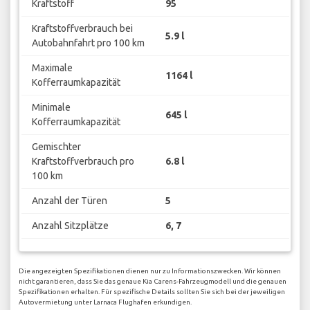
Kraftstoff
95
Kraftstoffverbrauch bei
5.9 l
Autobahnfahrt pro 100 km
Maximale
1164 l
Kofferraumkapazität
Minimale
645 l
Kofferraumkapazität
Gemischter
Kraftstoffverbrauch pro
6.8 l
100 km
Anzahl der Türen
5
Anzahl Sitzplätze
6, 7
Die angezeigten Spezifikationen dienen nur zu Informationszwecken. Wir können
nicht garantieren, dass Sie das genaue Kia Carens-Fahrzeugmodell und die genauen
Spezifikationen erhalten. Für spezifische Details sollten Sie sich bei der jeweiligen
Autovermietung unter Larnaca Flughafen erkundigen.