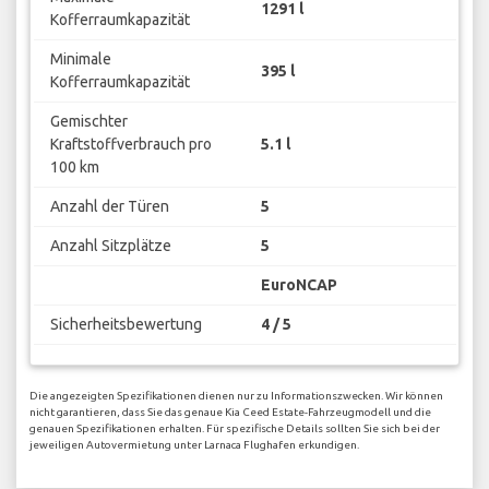
1291 l
Kofferraumkapazität
Minimale
395 l
Kofferraumkapazität
Gemischter
Kraftstoffverbrauch pro
5.1 l
100 km
Anzahl der Türen
5
Anzahl Sitzplätze
5
EuroNCAP
Sicherheitsbewertung
4 / 5
Die angezeigten Spezifikationen dienen nur zu Informationszwecken. Wir können
nicht garantieren, dass Sie das genaue Kia Ceed Estate-Fahrzeugmodell und die
genauen Spezifikationen erhalten. Für spezifische Details sollten Sie sich bei der
jeweiligen Autovermietung unter Larnaca Flughafen erkundigen.