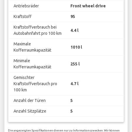
Antriebsräder
Front wheel drive
Kraftstoff
95
Kraftstoffverbrauch bei
4.4 l
Autobahnfahrt pro 100 km
Maximale
1010 l
Kofferraumkapazität
Minimale
255 l
Kofferraumkapazität
Gemischter
Kraftstoffverbrauch pro
4.7 l
100 km
Anzahl der Türen
5
Anzahl Sitzplätze
5
Die angezeigten Spezifikationen dienen nur zu Informationszwecken. Wir können