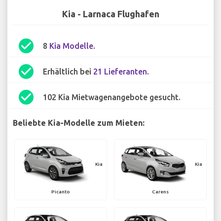
Kia - Larnaca Flughafen
check_circle
8
Kia Modelle
.
check_circle
Erhältlich bei
21 Lieferanten
.
check_circle
102 Kia Mietwagenangebote gesucht.
Beliebte Kia-Modelle zum Mieten:
Kia
Kia
Picanto
Carens