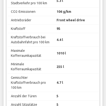
5.3 l
Stadtverkehr pro 100 km
CO2-Emissionen
106 g/km
Antriebsräder
Front wheel drive
Kraftstoff
95
Kraftstoffverbrauch bei
4.4 l
Autobahnfahrt pro 100 km
Maximale
1010 l
Kofferraumkapazität
Minimale
255 l
Kofferraumkapazität
Gemischter
Kraftstoffverbrauch pro
4.7 l
100 km
Anzahl der Türen
5
Anzahl Sitzplätze
5