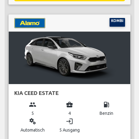
KOMBI
KIA CEED ESTATE
group
business_center
local_gas_station
5
4
Benzin
miscellaneous_services
login
Automatisch
5 Ausgang