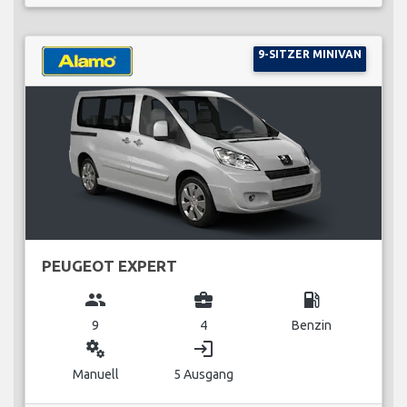
9-SITZER MINIVAN
PEUGEOT EXPERT
group
business_center
local_gas_station
9
4
Benzin
miscellaneous_services
login
Manuell
5 Ausgang