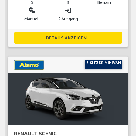
5
3
Benzin
miscellaneous_services
login
Manuell
5 Ausgang
DETAILS ANZEIGEN...
7-SITZER MINIVAN
RENAULT SCENIC