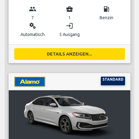
group
business_center
local_gas_station
7
1
Benzin
miscellaneous_services
login
Automatisch
5 Ausgang
DETAILS ANZEIGEN...
STANDARD