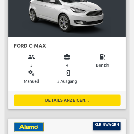
FORD C-MAX
group
business_center
local_gas_station
5
4
Benzin
miscellaneous_services
login
Manuell
5 Ausgang
DETAILS ANZEIGEN...
KLEINWAGEN