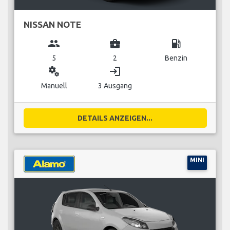
NISSAN NOTE
group
business_center
local_gas_station
5
2
Benzin
miscellaneous_services
login
Manuell
3 Ausgang
DETAILS ANZEIGEN...
MINI