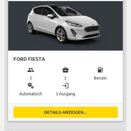
FORD FIESTA
group
business_center
local_gas_station
5
2
Benzin
miscellaneous_services
login
Automatisch
5 Ausgang
DETAILS ANZEIGEN...