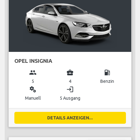
OPEL INSIGNIA
group
business_center
local_gas_station
5
4
Benzin
miscellaneous_services
login
Manuell
5 Ausgang
DETAILS ANZEIGEN...