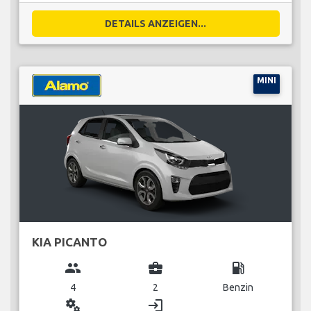
DETAILS ANZEIGEN...
MINI
KIA PICANTO
group
business_center
local_gas_station
4
2
Benzin
miscellaneous_services
login