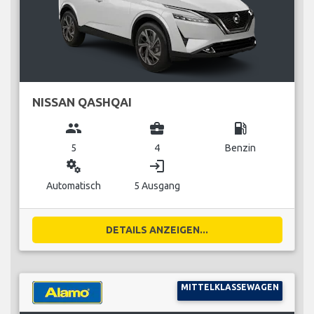
NISSAN QASHQAI
group
business_center
local_gas_station
5
4
Benzin
miscellaneous_services
login
Automatisch
5 Ausgang
DETAILS ANZEIGEN...
MITTELKLASSEWAGEN