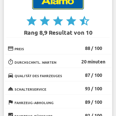
star
star
star
star
star_half
Rang 8,9 Resultat von 10
credit_card
88 / 100
PREIS
timer
20 minuten
DURCHSCHNTL. WARTEN
directions_car
87 / 100
QUALITÄT DES FAHRZEUGES
room_service
93 / 100
SCHALTERSERVICE
flag
89 / 100
FAHRZEUG-ABHOLUNG
beenhere
92 / 100