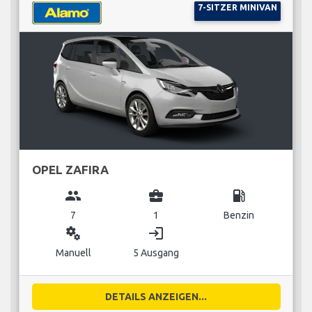
7-SITZER MINIVAN
OPEL ZAFIRA
group
business_center
local_gas_station
7
1
Benzin
miscellaneous_services
login
Manuell
5 Ausgang
DETAILS ANZEIGEN...