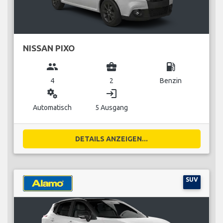
NISSAN PIXO
group
business_center
local_gas_station
4
2
Benzin
miscellaneous_services
login
Automatisch
5 Ausgang
DETAILS ANZEIGEN...
SUV