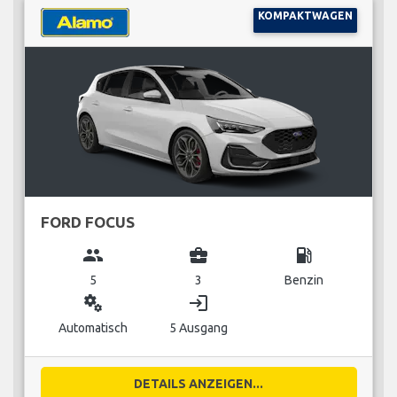
KOMPAKTWAGEN
FORD FOCUS
group
business_center
local_gas_station
5
3
Benzin
miscellaneous_services
login
Automatisch
5 Ausgang
DETAILS ANZEIGEN...