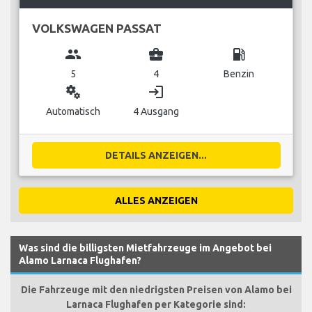
VOLKSWAGEN PASSAT
group
business_center
local_gas_station
5
4
Benzin
miscellaneous_services
login
Automatisch
4 Ausgang
DETAILS ANZEIGEN...
ALLES ANZEIGEN
Was sind die billigsten Mietfahrzeuge im Angebot bei
Alamo Larnaca Flughafen?
Die Fahrzeuge mit den niedrigsten Preisen von Alamo bei
Larnaca Flughafen per Kategorie sind: