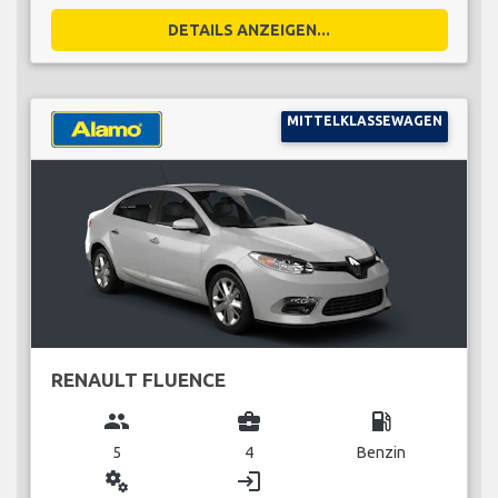
DETAILS ANZEIGEN...
MITTELKLASSEWAGEN
RENAULT FLUENCE
group
business_center
local_gas_station
5
4
Benzin
miscellaneous_services
login