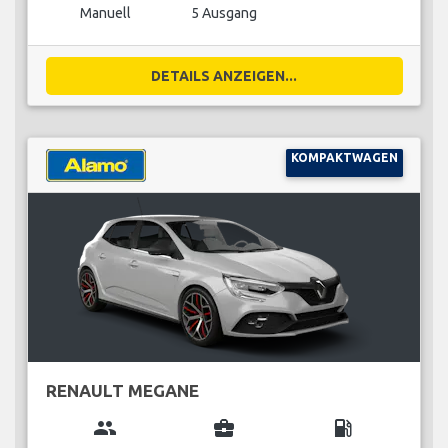
Manuell
5 Ausgang
DETAILS ANZEIGEN...
KOMPAKTWAGEN
RENAULT MEGANE
group
business_center
local_gas_station