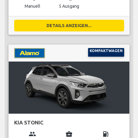
Manuell
5 Ausgang
DETAILS ANZEIGEN...
KOMPAKTWAGEN
KIA STONIC
group
business_center
local_gas_station