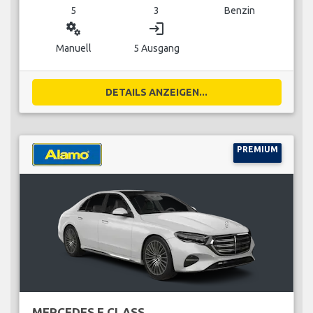
5
3
Benzin
miscellaneous_services
login
Manuell
5 Ausgang
DETAILS ANZEIGEN...
PREMIUM
MERCEDES E CLASS