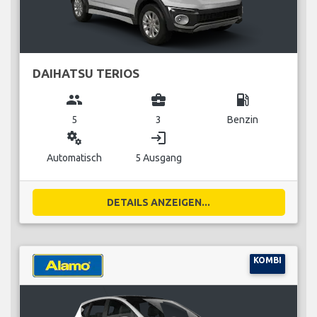
DAIHATSU TERIOS
group
business_center
local_gas_station
5
3
Benzin
miscellaneous_services
login
Automatisch
5 Ausgang
DETAILS ANZEIGEN...
KOMBI