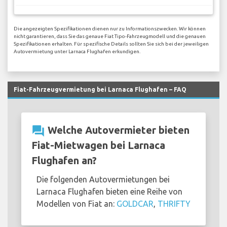
Die angezeigten Spezifikationen dienen nur zu Informationszwecken. Wir können
nicht garantieren, dass Sie das genaue Fiat Tipo-Fahrzeugmodell und die genauen
Spezifikationen erhalten. Für spezifische Details sollten Sie sich bei der jeweiligen
Autovermietung unter Larnaca Flughafen erkundigen.
Fiat-Fahrzeugvermietung bei Larnaca Flughafen – FAQ
question_answer
Welche Autovermieter bieten
Fiat-Mietwagen bei Larnaca
Flughafen an?
Die folgenden Autovermietungen bei
Larnaca Flughafen bieten eine Reihe von
Modellen von Fiat an:
GOLDCAR
,
THRIFTY