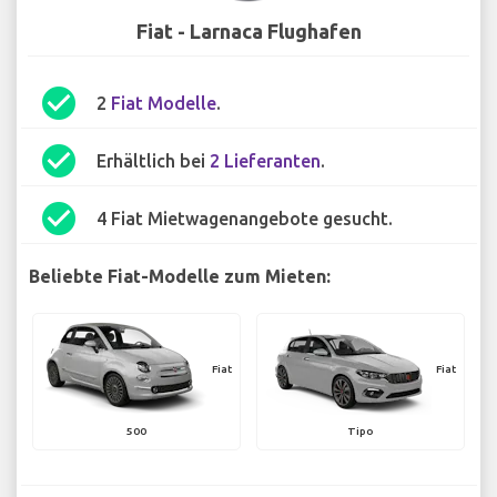
Fiat - Larnaca Flughafen
check_circle
2
Fiat Modelle
.
check_circle
Erhältlich bei
2 Lieferanten
.
check_circle
4 Fiat Mietwagenangebote gesucht.
Beliebte Fiat-Modelle zum Mieten:
Fiat
Fiat
500
Tipo