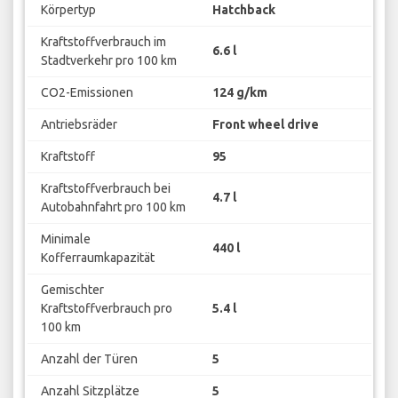
Körpertyp
Hatchback
Kraftstoffverbrauch im
6.6 l
Stadtverkehr pro 100 km
CO2-Emissionen
124 g/km
Antriebsräder
Front wheel drive
Kraftstoff
95
Kraftstoffverbrauch bei
4.7 l
Autobahnfahrt pro 100 km
Minimale
440 l
Kofferraumkapazität
Gemischter
Kraftstoffverbrauch pro
5.4 l
100 km
Anzahl der Türen
5
Anzahl Sitzplätze
5