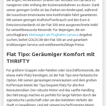
die engen, verwinkelten Straßen der Altstadt von Larnaca zu
navigieren oder entlang der Küstenautobahnen zu düsen. Dank
seiner geringen Größe ist das Parken ein Kinderspiel, während
die luxuriösen Innenräume eine komfortable Fahrt garantieren.
Mit seinem geringen Kraftstoffverbrauch und den Euro 6-
Emissionsstandards ist der Fiat 500 eine ausgezeichnete Wahl
für umweltbewusste Reisende. Für diejenigen, die ein
unschlagbares
Mietwagen am Flughafen Larnaca
-Angebot
suchen, bietet GOLDCAR den Fiat 500 an und garantiert
erstklassigen Service und wettbewerbsfähige Preise.
Fiat Tipo: Geräumiger Komfort mit
THRIFTY
Für größere Gruppen oder Familien oder Geschäftsreisende, die
etwas mehr Platz benötigen, ist der Fiat Tipo eine fantastische
Option. Mit seinen geräumigen Innenräumen und dem großen
Kofferraum bietet der Tipo bequem Platz für alle Ihre
Reiseutensilien. Der robuste Motor und das sanfte Handling
des Fahrzeugs machen es perfekt für lange Fahrten durch die
zypriotische Landschaft oder um den belebten Verkehr der
Stadt zu bewältigen. Und mit seinem hocheffizienten Motor