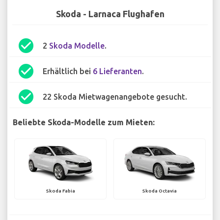
Skoda - Larnaca Flughafen
check_circle
2
Skoda Modelle
.
check_circle
Erhältlich bei
6 Lieferanten
.
check_circle
22 Skoda Mietwagenangebote gesucht.
Beliebte Skoda-Modelle zum Mieten:
Skoda Fabia
Skoda Octavia