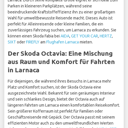
Larnaca. Durch seine kompakte Größe eignet er sich ideal zum
Parken in kleineren Parkplätzen, während seine
beeindruckende Kraftstoffeffizienz ihn zu einer großartigen
Wahl für umweltbewusste Reisende macht. Dieses Auto ist
perfekt für Alleinreisende oder kleine Familien, die ein
zuverlässiges Fahrzeug suchen, um Larnaca zu erkunden. Sie
können einen Skoda Fabia bei
AIDA
,
GET YOUR CAR
,
HERTZ
,
SIXT
oder
FIREFLY
am
Flughafen Larnaca
mieten.
Der Skoda Octavia: Eine Mischung
aus Raum und Komfort für Fahrten
in Larnaca
Für diejenigen, die während ihres Besuchs in Larnaca mehr
Platz und Komfort suchen, ist der Skoda Octavia eine
ausgezeichnete Wahl. Bekannt für sein geräumiges Interieur
und sein schlankes Design, bietet der Octavia auch auf
längeren Fahrten um Larnaca einen komfortablen Reisekomfort.
Sein größerer Kofferraum ist perfekt für Familien oder
Geschäftsreisende mit Gepäck. Der Octavia passt mit seinem
effizienten Motor auch zu den umweltfreundlichen Werten