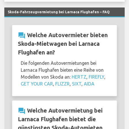
Skoda-Fahrzeugvermietung bei Larnaca Flughafen – FAQ
question_answer
Welche Autovermieter bieten
Skoda-Mietwagen bei Larnaca
Flughafen an?
Die folgenden Autovermietungen bei
Larnaca Flughafen bieten eine Reihe von
Modellen von Skoda an:
HERTZ
,
FIREFLY
,
GET YOUR CAR
,
FLIZZR
,
SIXT
,
AIDA
question_answer
Welche Autovermietung bei
Larnaca Flughafen bietet die
günstigsten Skoda-Automieten