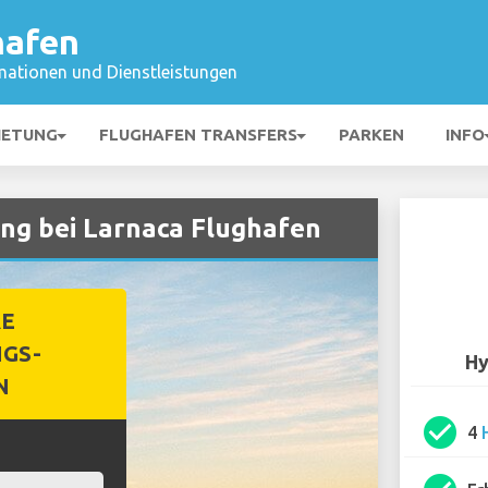
hafen
mationen und Dienstleistungen
IETUNG
FLUGHAFEN TRANSFERS
PARKEN
INFO
ng bei Larnaca Flughafen
RE
GS-
Hy
N
check_circle
4