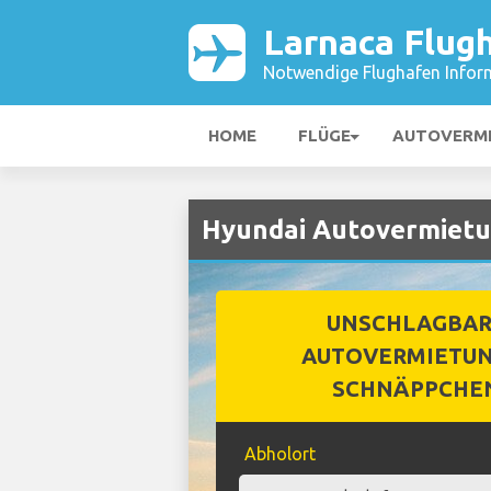
Larnaca Flug
Notwendige Flughafen Infor
HOME
FLÜGE
AUTOVERM
Hyundai Autovermietu
UNSCHLAGBA
AUTOVERMIETUN
SCHNÄPPCHE
Abholort