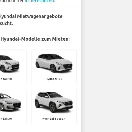
hältlich bei
4 Lieferanten
.
Hyundai Mietwagenangebote
sucht.
 Hyundai-Modelle zum Mieten:
ndai i10
Hyundai i20
ndai i30
Hyundai Tucson