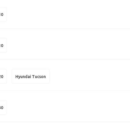
10
10
20
Hyundai Tucson
30