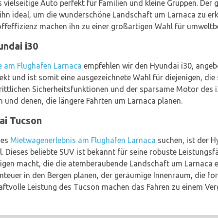
es vielseitige Auto perfekt für Familien und kleine Gruppen. D
ihn ideal, um die wunderschöne Landschaft um Larnaca zu erk
offeffizienz machen ihn zu einer großartigen Wahl für umwelt
ndai i30
e am Flughafen Larnaca
empfehlen wir den Hyundai i30, ange
kt und ist somit eine ausgezeichnete Wahl für diejenigen, die 
rittlichen Sicherheitsfunktionen und der sparsame Motor des 
n und denen, die längere Fahrten um Larnaca planen.
ai Tucson
des
Mietwagenerlebnis am Flughafen Larnaca
suchen, ist der 
. Dieses beliebte SUV ist bekannt für seine robuste Leistungsf
enigen macht, die die atemberaubende Landschaft um Larnaca e
teuer in den Bergen planen, der geräumige Innenraum, die fort
aftvolle Leistung des Tucson machen das Fahren zu einem Ver