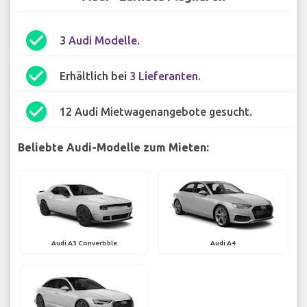
check_circle
3
Audi Modelle
.
check_circle
Erhältlich bei
3 Lieferanten
.
check_circle
12 Audi Mietwagenangebote gesucht.
Beliebte Audi-Modelle zum Mieten:
Audi A3 Convertible
Audi A4