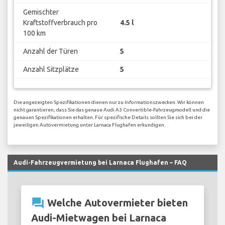
Gemischter
Kraftstoffverbrauch pro
4.5 l
100 km
Anzahl der Türen
5
Anzahl Sitzplätze
5
Die angezeigten Spezifikationen dienen nur zu Informationszwecken. Wir können
nicht garantieren, dass Sie das genaue Audi A3 Convertible-Fahrzeugmodell und die
genauen Spezifikationen erhalten. Für spezifische Details sollten Sie sich bei der
jeweiligen Autovermietung unter Larnaca Flughafen erkundigen.
Audi-Fahrzeugvermietung bei Larnaca Flughafen – FAQ
question_answer
Welche Autovermieter bieten
Audi-Mietwagen bei Larnaca