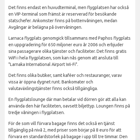
Det finns endast en huvudterminal, men flygplatsen har också
en VIP-terminal som främst är reserverad för besökande
statschefer. Ankomster finns på bottenvåningen, medan
Avgångar är belägna på övervåningen.
Larnaca flygplats genomgick tillsammans med Paphos flygplats
en uppgradering för 650 miljoner euro år 2006 och erbjuder
sina passagerare olika tjänster och faciliteter. Det finns gratis
WiFi i hela flygplatsen, som kan nås genom att ansluta till
"Larnaka International Airport Wi-Fi".
Det finns olika butiker, samt kaféer och restauranger, varav
vissa är öppna dygnet runt. Bankomater och
valutaväxlingstjänster finns också tillgängliga.
En flygplatslounge där man betalar vid dörren gör att alla kan
använda den här faciliteten, oavsett biljettyp. Loungen finns på
tredje våningen i flygplatsen.
För de som vill förvara bagage finns det också en tjänst
tillgänglig på nivå 2, med priser som börjar på 8 euro för att
förvara en standardstorlek på bagage i upp till tre timmar. Den