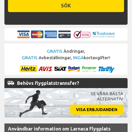
SÖK
GRATIS
Ändringar,
GRATIS
Avbeställningar,
INGA
kortavgifter!
airport_shuttle
Behövs flygplatstrannsfer?
SE VÅRA BÄSTA
ALTERNATIV
VISA ERBJUDANDEN
Användbar information om Larnaca Flygplats