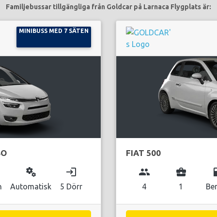
Familjebussar tillgängliga från Goldcar på Larnaca Flygplats är:
MINIBUSS MED 7 SÄTEN
SO
FIAT 500
miscellaneous_services
login
group
business_center
local_g
n
Automatisk
5 Dörr
4
1
Be