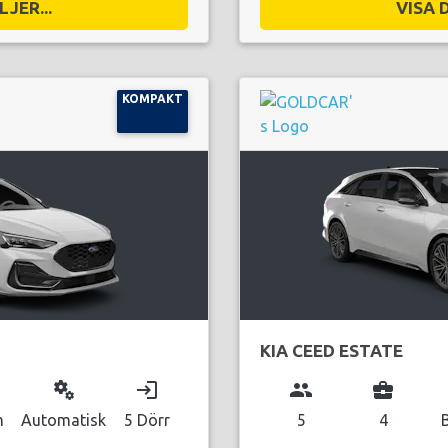
JER...
VISA 
KOMPAKT
KIA CEED ESTATE
miscellaneous_services
login
group
business_center
n
Automatisk
5 Dörr
5
4