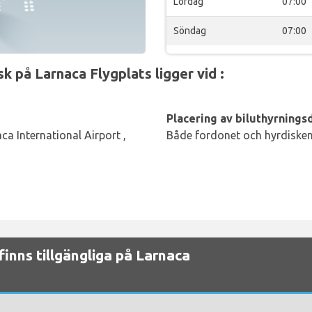
Lördag
07:00
Söndag
07:00
 på Larnaca Flygplats ligger vid :
Placering av biluthyrningsd
aca International Airport ,
Både fordonet och hyrdisken 
finns tillgängliga på Larnaca