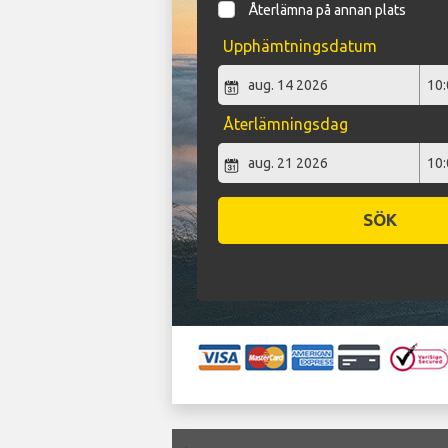
Återlämna på annan plats
Upphämtningsdatum
Återlämningsdag
SÖK