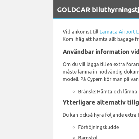
`
GOLDCAR biluthyrningstj
Vid ankomst till
Larnaca Airport 
Kom ihåg att hämta allt bagage fr
Användbar information vid
Om du vill lägga till en extra föra
måste lämna in nödvändig dokumen
modell. På Cypern kör man på vänst
Bränsle: Hämta och lämna f
Ytterligare alternativ til
Du kan också hyra följande extra t
Förhöjningskudde
Barnstol