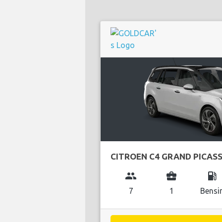
CITROEN C4 GRAND PICAS
group
business_center
local_gas_station
7
1
Bensi