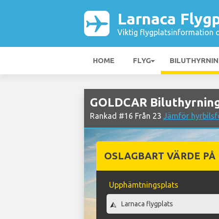
Larnaca Flygp
Viktig flygplatsinformation 
HOME
FLYG
BILUTHYRNI
GOLDCAR Biluthyrning
Rankad #16 Från 23
Jämför hyrbilsf
OSLAGBART VÄRDE PÅ
Upphämtningsplats