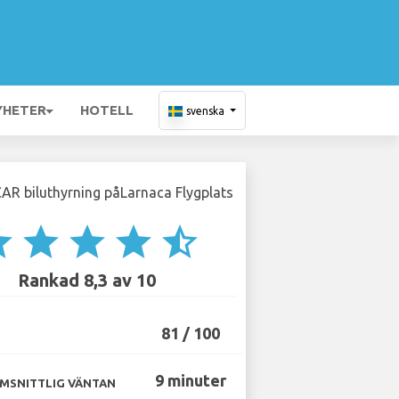
YHETER
HOTELL
svenska
ar
star
star
star
star_half
Rankad 8,3 av 10
81 / 100
9 minuter
MSNITTLIG VÄNTAN