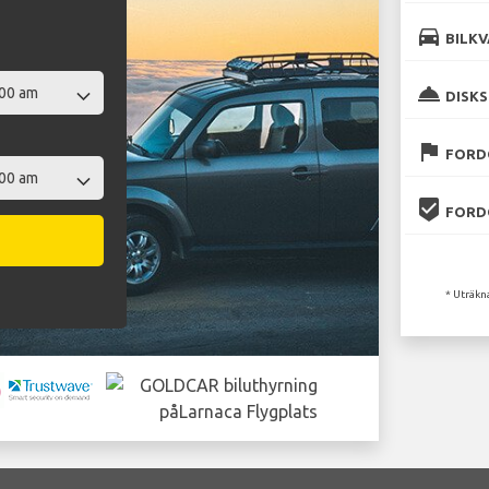
directions_car
BILKV
room_service
DISKS
flag
FORD
beenhere
FORD
* Uträkn