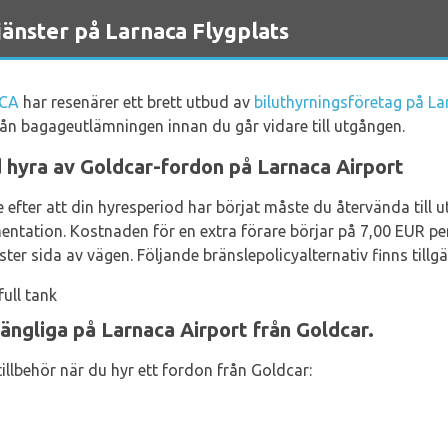
änster på Larnaca Flygplats
LCA
har resenärer ett brett utbud av
biluthyrningsföretag på La
ån bagageutlämningen innan du går vidare till utgången.
 hyra av Goldcar-fordon på Larnaca Airport
re efter att din hyresperiod har börjat måste du återvända till
tation. Kostnaden för en extra förare börjar på 7,00 EUR pe
er sida av vägen. Följande bränslepolicyalternativ finns tillgä
ull tank
lgängliga på Larnaca Airport från Goldcar.
illbehör när du hyr ett fordon från Goldcar: