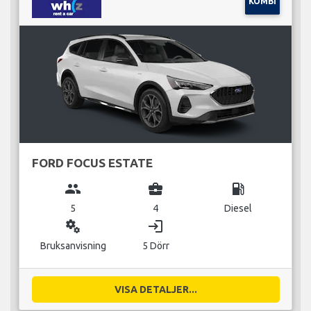
KOMBI
FORD FOCUS ESTATE
group
business_center
local_gas_station
5
4
Diesel
miscellaneous_services
login
Bruksanvisning
5 Dörr
VISA DETALJER...