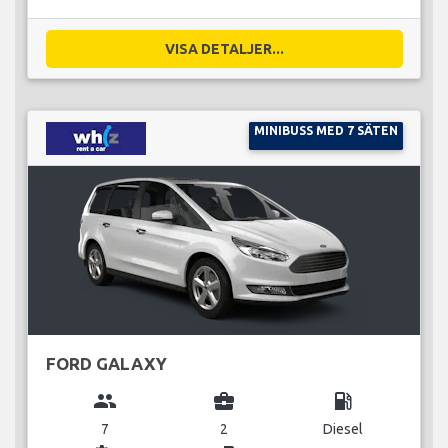
VISA DETALJER...
MINIBUSS MED 7 SÄTEN
FORD GALAXY
group
business_center
local_gas_station
7
2
Diesel