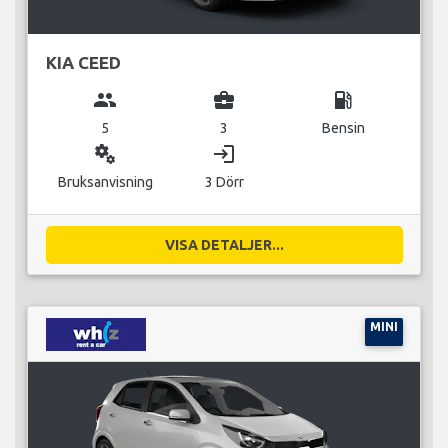
KIA CEED
group
business_center
local_gas_station
5
3
Bensin
miscellaneous_services
login
Bruksanvisning
3 Dörr
VISA DETALJER...
MINI