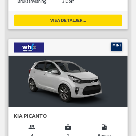
Bruksanvisning
3 Dörr
VISA DETALJER...
MINI
KIA PICANTO
group
business_center
local_gas_station
4
2
Bensin