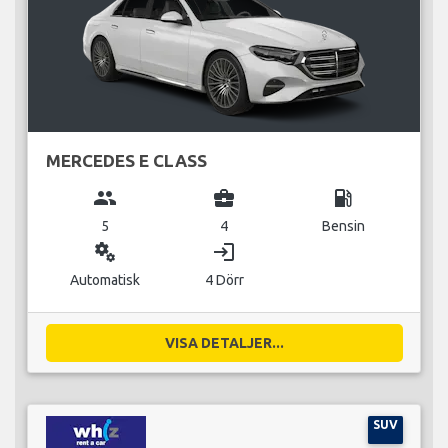
MERCEDES E CLASS
group
business_center
local_gas_station
5
4
Bensin
miscellaneous_services
login
Automatisk
4 Dörr
VISA DETALJER...
SUV