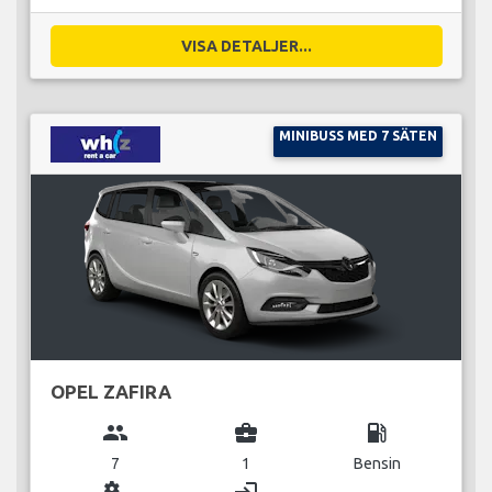
VISA DETALJER...
MINIBUSS MED 7 SÄTEN
OPEL ZAFIRA
group
business_center
local_gas_station
7
1
Bensin