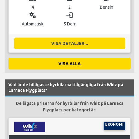
4
2
Bensin
miscellaneous_services
login
Automatisk
5 Dörr
VISA DETALJER...
VISA ALLA
Vad är de billigaste hyrbilarna tillgängliga från Whiz på
Larnaca Flygplats?
De lägsta priserna för hyrbilar från Whiz på Larnaca
Flygplats per kategori är:
EKONOMI