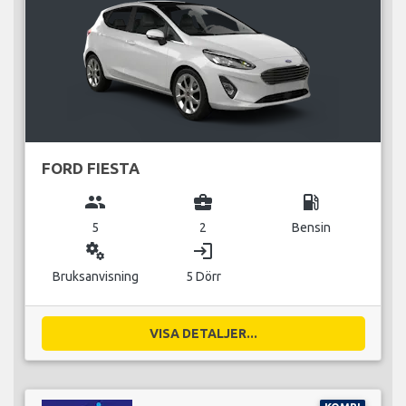
FORD FIESTA
group
business_center
local_gas_station
5
2
Bensin
miscellaneous_services
login
Bruksanvisning
5 Dörr
VISA DETALJER...