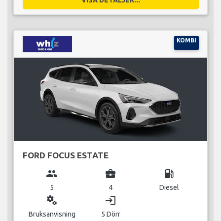
KOMBI
FORD FOCUS ESTATE
group
business_center
local_gas_station
5
4
Diesel
miscellaneous_services
login
Bruksanvisning
5 Dörr