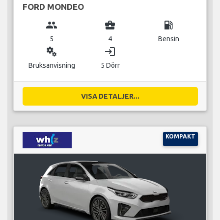
FORD MONDEO
group
business_center
local_gas_station
5
4
Bensin
miscellaneous_services
login
Bruksanvisning
5 Dörr
VISA DETALJER...
KOMPAKT