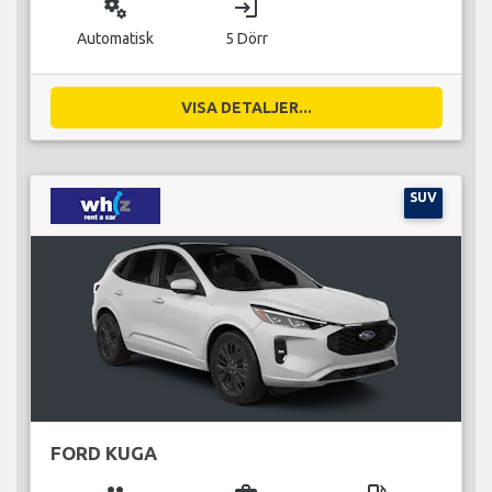
miscellaneous_services
login
Automatisk
5 Dörr
VISA DETALJER...
SUV
FORD KUGA