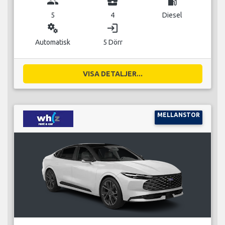
group
business_center
local_gas_station
5
4
Diesel
miscellaneous_services
login
Automatisk
5 Dörr
VISA DETALJER...
MELLANSTOR