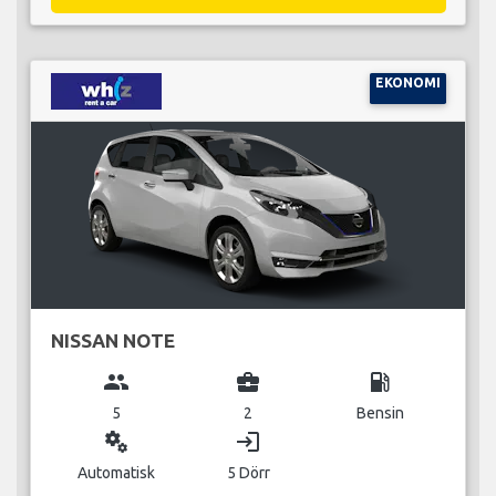
EKONOMI
NISSAN NOTE
group
business_center
local_gas_station
5
2
Bensin
miscellaneous_services
login
Automatisk
5 Dörr