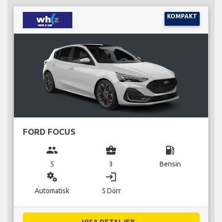
KOMPAKT
FORD FOCUS
group
business_center
local_gas_station
5
3
Bensin
miscellaneous_services
login
Automatisk
5 Dörr
VISA DETALJER...