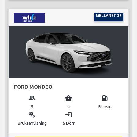
MELLANSTOR
FORD MONDEO
group
business_center
local_gas_station
5
4
Bensin
miscellaneous_services
login
Bruksanvisning
5 Dörr