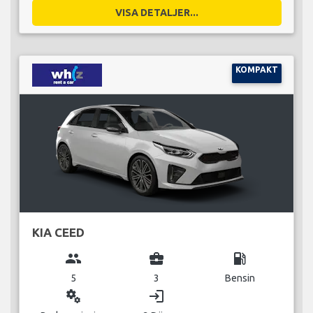
VISA DETALJER...
KOMPAKT
KIA CEED
group
business_center
local_gas_station
5
3
Bensin
miscellaneous_services
login