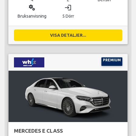
miscellaneous_services
login
Bruksanvisning
5 Dörr
VISA DETALJER...
PREMIUM
MERCEDES E CLASS