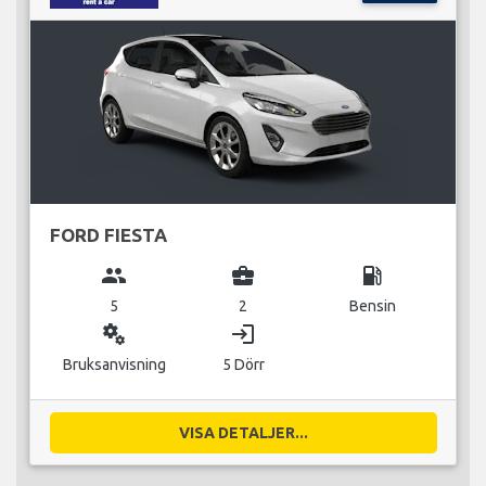
FORD FIESTA
group
business_center
local_gas_station
5
2
Bensin
miscellaneous_services
login
Bruksanvisning
5 Dörr
VISA DETALJER...