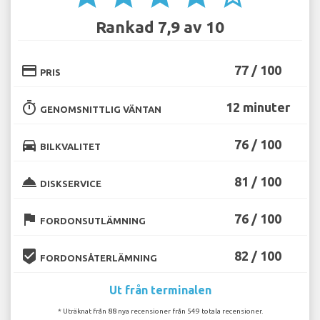
Rankad 7,9 av 10
credit_card
77 / 100
PRIS
timer
12 minuter
GENOMSNITTLIG VÄNTAN
directions_car
76 / 100
BILKVALITET
room_service
81 / 100
DISKSERVICE
flag
76 / 100
FORDONSUTLÄMNING
beenhere
82 / 100
FORDONSÅTERLÄMNING
Ut från terminalen
* Uträknat från 88 nya recensioner från 549 totala recensioner.