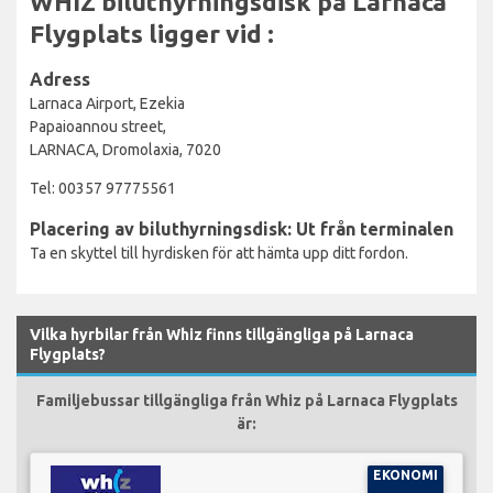
WHIZ biluthyrningsdisk på Larnaca
Flygplats ligger vid :
Adress
Larnaca Airport, Ezekia
Papaioannou street,
LARNACA, Dromolaxia, 7020
Tel: 00357 97775561
Placering av biluthyrningsdisk: Ut från terminalen
Ta en skyttel till hyrdisken för att hämta upp ditt fordon.
Vilka hyrbilar från Whiz finns tillgängliga på Larnaca
Flygplats?
Familjebussar tillgängliga från Whiz på Larnaca Flygplats
är:
EKONOMI