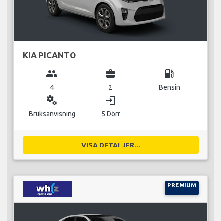
KIA PICANTO
group
business_center
local_gas_station
4
2
Bensin
miscellaneous_services
login
Bruksanvisning
5 Dörr
VISA DETALJER...
PREMIUM