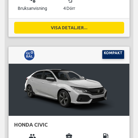
Bruksanvisning
4 Dörr
VISA DETALJER...
KOMPAKT
HONDA CIVIC
group
business_center
local_gas_station