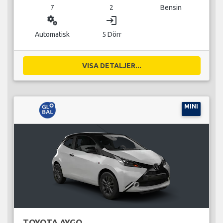
7
2
Bensin
miscellaneous_services
login
Automatisk
5 Dörr
VISA DETALJER...
MINI
TOYOTA AYGO