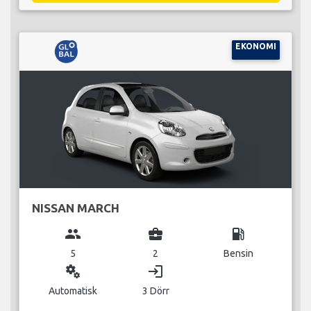
EKONOMI
NISSAN MARCH
group
business_center
local_gas_station
5
2
Bensin
miscellaneous_services
login
Automatisk
3 Dörr