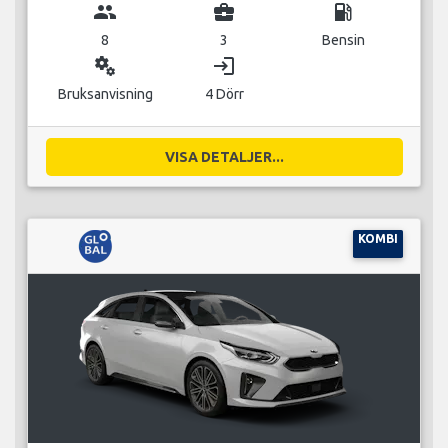
group
business_center
local_gas_station
8
3
Bensin
miscellaneous_services
login
Bruksanvisning
4 Dörr
VISA DETALJER...
KOMBI