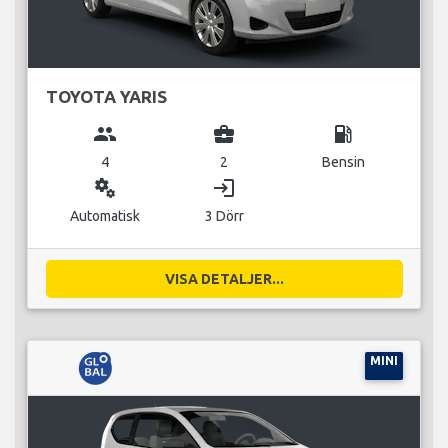
TOYOTA YARIS
group
business_center
local_gas_station
4
2
Bensin
miscellaneous_services
login
Automatisk
3 Dörr
VISA DETALJER...
MINI