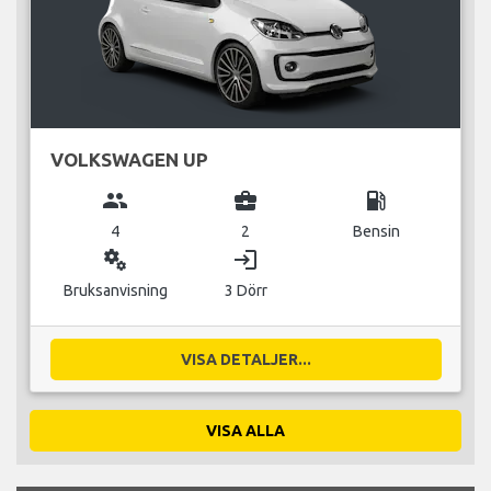
VOLKSWAGEN UP
group
business_center
local_gas_station
4
2
Bensin
miscellaneous_services
login
Bruksanvisning
3 Dörr
VISA DETALJER...
VISA ALLA