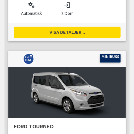
miscellaneous_services
login
Automatisk
2 Dörr
VISA DETALJER...
MINIBUSS
FORD TOURNEO