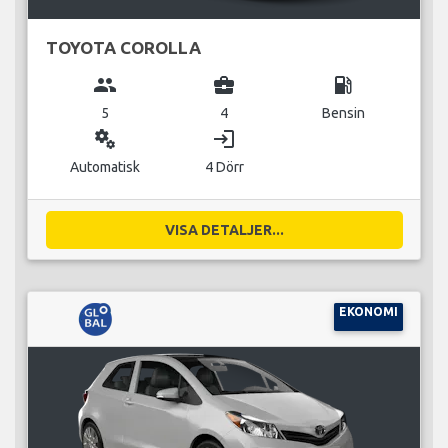
TOYOTA COROLLA
group
business_center
local_gas_station
5
4
Bensin
miscellaneous_services
login
Automatisk
4 Dörr
VISA DETALJER...
EKONOMI