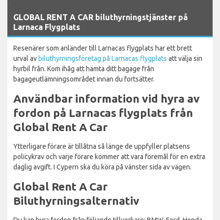
`
GLOBAL RENT A CAR biluthyrningstjänster på
Larnaca Flygplats
Resenärer som anländer till Larnacas flygplats har ett brett
urval av
biluthyrningsföretag på Larnacas flygplats
att välja sin
hyrbil från. Kom ihåg att hämta ditt bagage från
bagageutlämningsområdet innan du fortsätter.
Användbar information vid hyra av
fordon på Larnacas flygplats från
Global Rent A Car
Ytterligare förare är tillåtna så länge de uppfyller platsens
policykrav och varje förare kommer att vara föremål för en extra
daglig avgift. I Cypern ska du köra på vänster sida av vägen.
Global Rent A Car
Biluthyrningsalternativ
Du kan hyra fordon från följande tillverkare: BMW, Ford, Honda,