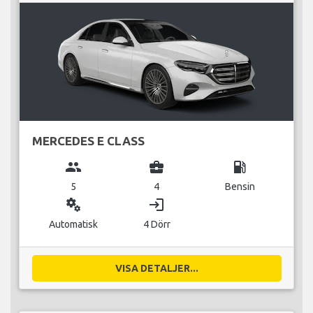
MERCEDES E CLASS
group
business_center
local_gas_station
5
4
Bensin
miscellaneous_services
login
Automatisk
4 Dörr
VISA DETALJER...