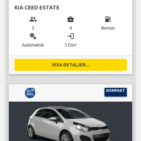
KIA CEED ESTATE
group
business_center
local_gas_station
5
4
Bensin
miscellaneous_services
login
Automatisk
5 Dörr
VISA DETALJER...
KOMPAKT