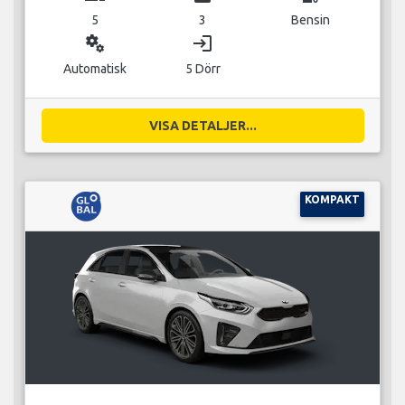
5
3
Bensin
miscellaneous_services
login
Automatisk
5 Dörr
VISA DETALJER...
KOMPAKT