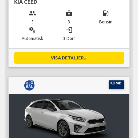
KIA CEED
group
business_center
local_gas_station
5
3
Bensin
miscellaneous_services
login
Automatisk
3 Dörr
VISA DETALJER...
KOMBI