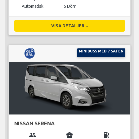
Automatisk
5 Dörr
VISA DETALJER...
MINIBUSS MED 7 SÄTEN
NISSAN SERENA
group
business_center
local_gas_station