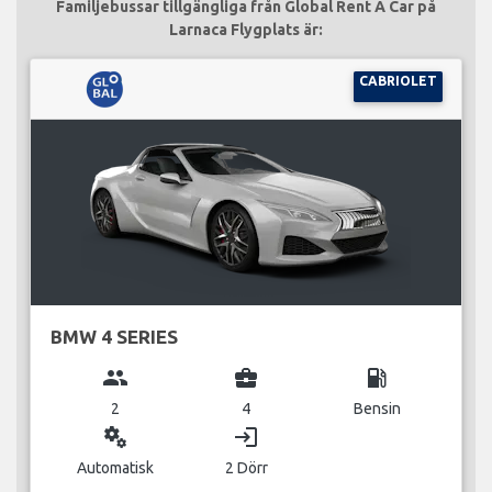
Familjebussar tillgängliga från Global Rent A Car på
Larnaca Flygplats är:
CABRIOLET
BMW 4 SERIES
group
business_center
local_gas_station
2
4
Bensin
miscellaneous_services
login
Automatisk
2 Dörr