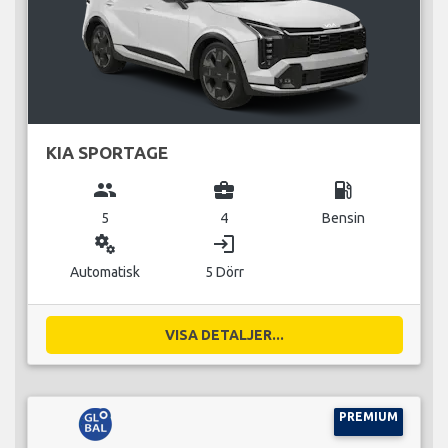
KIA SPORTAGE
group
business_center
local_gas_station
5
4
Bensin
miscellaneous_services
login
Automatisk
5 Dörr
VISA DETALJER...
PREMIUM