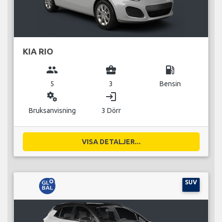
KIA RIO
group
business_center
local_gas_station
5
3
Bensin
miscellaneous_services
login
Bruksanvisning
3 Dörr
VISA DETALJER...
SUV