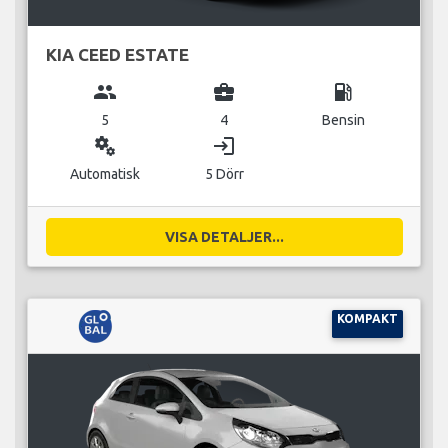
KIA CEED ESTATE
group
business_center
local_gas_station
5
4
Bensin
miscellaneous_services
login
Automatisk
5 Dörr
VISA DETALJER...
KOMPAKT