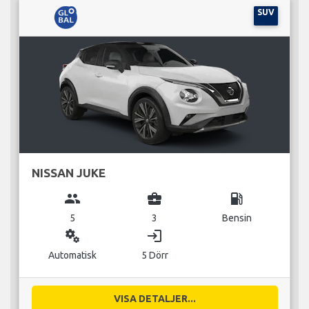
SUV
NISSAN JUKE
group
business_center
local_gas_station
5
3
Bensin
miscellaneous_services
login
Automatisk
5 Dörr
VISA DETALJER...