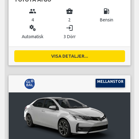
group
business_center
local_gas_station
4
2
Bensin
miscellaneous_services
login
Automatisk
3 Dörr
VISA DETALJER...
MELLANSTOR