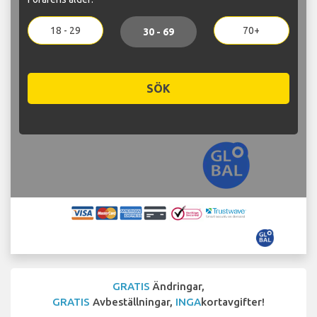
18 - 29
70+
30 - 69
SÖK
GRATIS
Ändringar,
GRATIS
Avbeställningar,
INGA
kortavgifter!