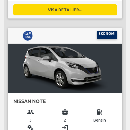
VISA DETALJER...
EKONOMI
NISSAN NOTE
group
business_center
local_gas_station
5
2
Bensin
miscellaneous_services
login