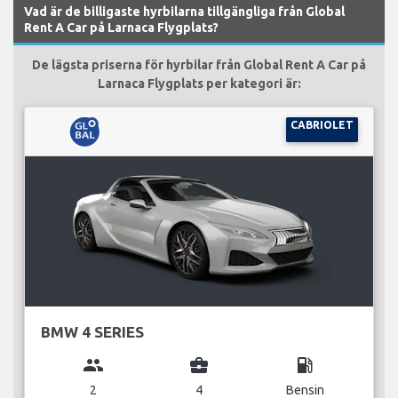
Vad är de billigaste hyrbilarna tillgängliga från Global
Rent A Car på Larnaca Flygplats?
De lägsta priserna för hyrbilar från Global Rent A Car på
Larnaca Flygplats per kategori är:
CABRIOLET
BMW 4 SERIES
group
business_center
local_gas_station
2
4
Bensin