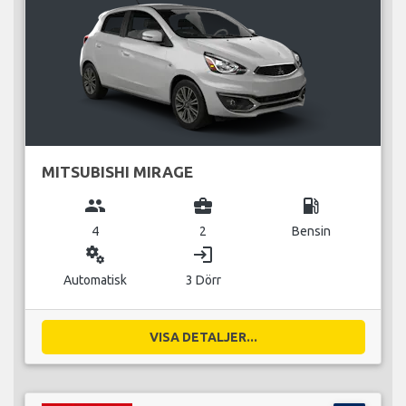
MITSUBISHI MIRAGE
group
business_center
local_gas_station
4
2
Bensin
miscellaneous_services
login
Automatisk
3 Dörr
VISA DETALJER...