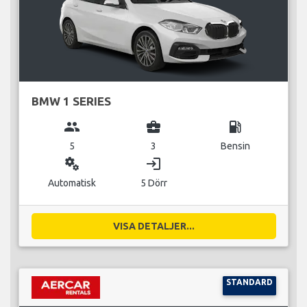
BMW 1 SERIES
group
business_center
local_gas_station
5
3
Bensin
miscellaneous_services
login
Automatisk
5 Dörr
VISA DETALJER...
STANDARD