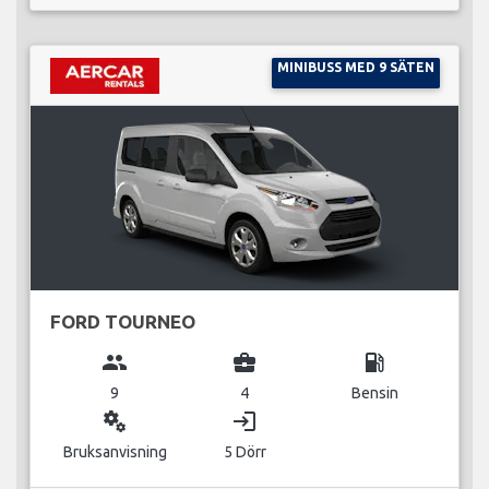
MINIBUSS MED 9 SÄTEN
FORD TOURNEO
group
business_center
local_gas_station
9
4
Bensin
miscellaneous_services
login
Bruksanvisning
5 Dörr