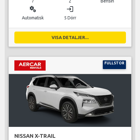
7
2
Bensin
miscellaneous_services
login
Automatisk
5 Dörr
VISA DETALJER...
FULLSTOR
NISSAN X-TRAIL