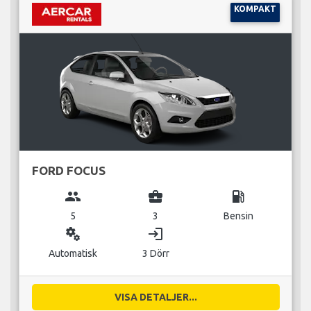
KOMPAKT
FORD FOCUS
group
business_center
local_gas_station
5
3
Bensin
miscellaneous_services
login
Automatisk
3 Dörr
VISA DETALJER...