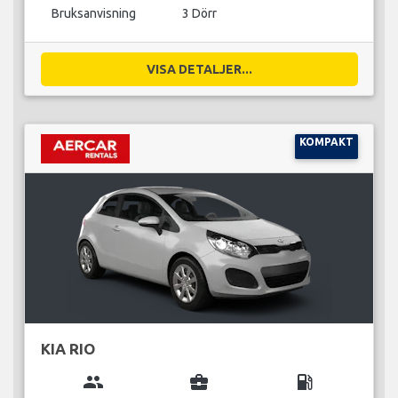
Bruksanvisning
3 Dörr
VISA DETALJER...
KOMPAKT
KIA RIO
group
business_center
local_gas_station