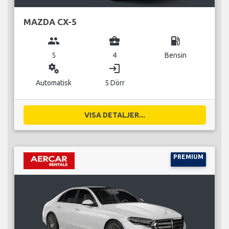
MAZDA CX-5
group
business_center
local_gas_station
5
4
Bensin
miscellaneous_services
login
Automatisk
5 Dörr
VISA DETALJER...
PREMIUM