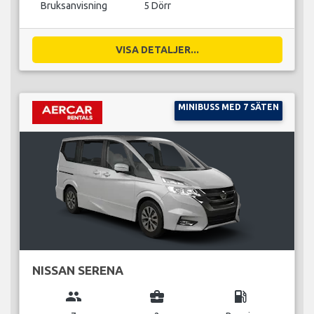
Bruksanvisning
5 Dörr
VISA DETALJER...
MINIBUSS MED 7 SÄTEN
NISSAN SERENA
group
business_center
local_gas_station