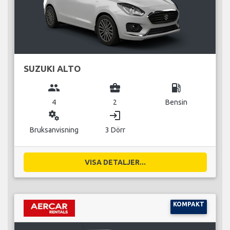
SUZUKI ALTO
group
business_center
local_gas_station
4
2
Bensin
miscellaneous_services
login
Bruksanvisning
3 Dörr
VISA DETALJER...
KOMPAKT