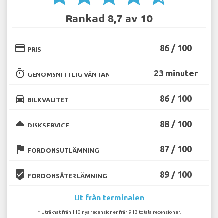
Rankad 8,7 av 10
credit_card
86 / 100
PRIS
timer
23 minuter
GENOMSNITTLIG VÄNTAN
directions_car
86 / 100
BILKVALITET
room_service
88 / 100
DISKSERVICE
flag
87 / 100
FORDONSUTLÄMNING
beenhere
89 / 100
FORDONSÅTERLÄMNING
Ut från terminalen
* Uträknat från 110 nya recensioner från 913 totala recensioner.