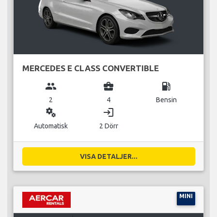
MERCEDES E CLASS CONVERTIBLE
group
business_center
local_gas_station
2
4
Bensin
miscellaneous_services
login
Automatisk
2 Dörr
VISA DETALJER...
MINI