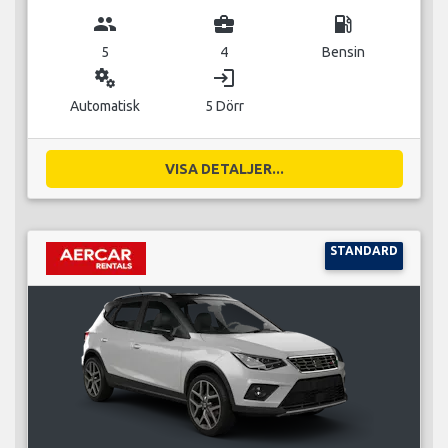
group
business_center
local_gas_station
5
4
Bensin
miscellaneous_services
login
Automatisk
5 Dörr
VISA DETALJER...
STANDARD