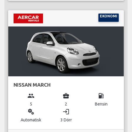
EKONOMI
NISSAN MARCH
group
business_center
local_gas_station
5
2
Bensin
miscellaneous_services
login
Automatisk
3 Dörr