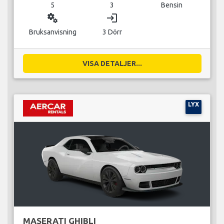
5
3
Bensin
miscellaneous_services
login
Bruksanvisning
3 Dörr
VISA DETALJER...
LYX
MASERATI GHIBLI