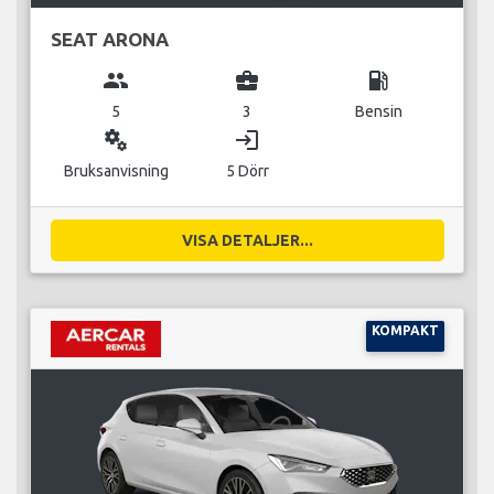
SEAT ARONA
group
business_center
local_gas_station
5
3
Bensin
miscellaneous_services
login
Bruksanvisning
5 Dörr
VISA DETALJER...
KOMPAKT