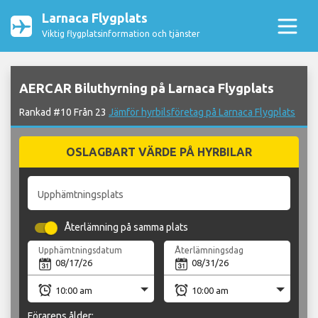
Larnaca Flygplats
Viktig flygplatsinformation och tjänster
AERCAR Biluthyrning på Larnaca Flygplats
Rankad #10 Från 23
Jämför hyrbilsföretag på Larnaca Flygplats
OSLAGBART VÄRDE PÅ HYRBILAR
Upphämtningsplats
Återlämning på samma plats
Upphämtningsdatum
Återlämningsdag
Förarens ålder: