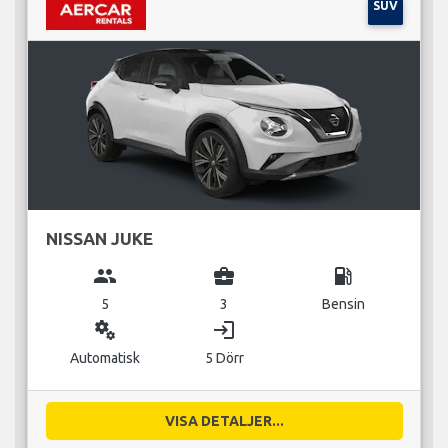
SUV
NISSAN JUKE
group
business_center
local_gas_station
5
3
Bensin
miscellaneous_services
login
Automatisk
5 Dörr
VISA DETALJER...