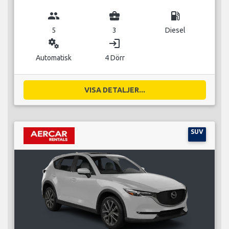
group
business_center
local_gas_station
5
3
Diesel
miscellaneous_services
login
Automatisk
4 Dörr
VISA DETALJER...
SUV