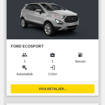
FORD ECOSPORT
group
business_center
local_gas_station
5
3
Bensin
miscellaneous_services
login
Automatisk
5 Dörr
VISA DETALJER...