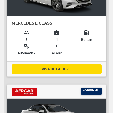
MERCEDES E CLASS
group
business_center
local_gas_station
5
4
Bensin
miscellaneous_services
login
Automatisk
4 Dörr
VISA DETALJER...
CABRIOLET