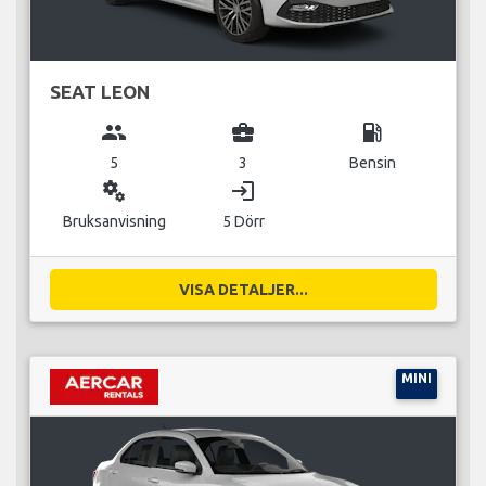
SEAT LEON
group
business_center
local_gas_station
5
3
Bensin
miscellaneous_services
login
Bruksanvisning
5 Dörr
VISA DETALJER...
MINI