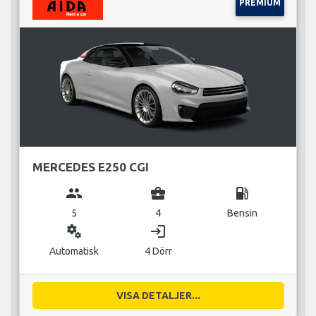
PREMIUM
MERCEDES E250 CGI
group
business_center
local_gas_station
5
4
Bensin
miscellaneous_services
login
Automatisk
4 Dörr
VISA DETALJER...