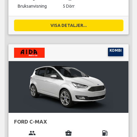
Bruksanvisning
5 Dörr
VISA DETALJER...
KOMBI
FORD C-MAX
group
business_center
local_gas_station