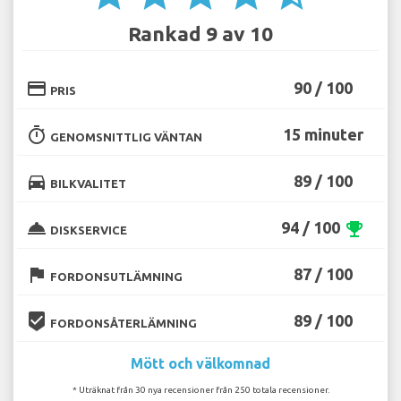
Rankad 9 av 10
credit_card
90 / 100
PRIS
timer
15 minuter
GENOMSNITTLIG VÄNTAN
directions_car
89 / 100
BILKVALITET
room_service
94 / 100
emoji_events
DISKSERVICE
flag
87 / 100
FORDONSUTLÄMNING
beenhere
89 / 100
FORDONSÅTERLÄMNING
Mött och välkomnad
* Uträknat från 30 nya recensioner från 250 totala recensioner.