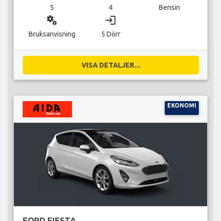
5
4
Bensin
miscellaneous_services
login
Bruksanvisning
5 Dörr
VISA DETALJER...
EKONOMI
FORD FIESTA