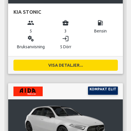
KIA STONIC
group
business_center
local_gas_station
5
3
Bensin
miscellaneous_services
login
Bruksanvisning
5 Dörr
VISA DETALJER...
KOMPAKT ELIT