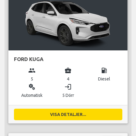
FORD KUGA
group
business_center
local_gas_station
5
4
Diesel
miscellaneous_services
login
Automatisk
5 Dörr
VISA DETALJER...