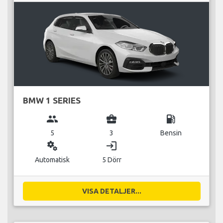
BMW 1 SERIES
group
business_center
local_gas_station
5
3
Bensin
miscellaneous_services
login
Automatisk
5 Dörr
VISA DETALJER...