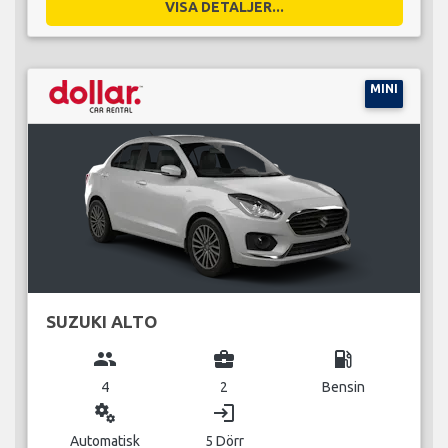
VISA DETALJER...
MINI
SUZUKI ALTO
group
business_center
local_gas_station
4
2
Bensin
miscellaneous_services
login
Automatisk
5 Dörr