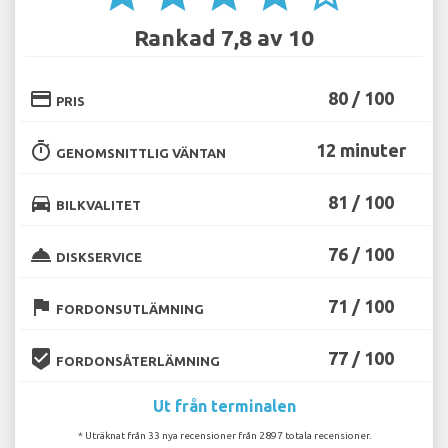
Rankad 7,8 av 10
credit_card
80 / 100
PRIS
timer
12 minuter
GENOMSNITTLIG VÄNTAN
directions_car
81 / 100
BILKVALITET
room_service
76 / 100
DISKSERVICE
flag
71 / 100
FORDONSUTLÄMNING
beenhere
77 / 100
FORDONSÅTERLÄMNING
Ut från terminalen
* Uträknat från 33 nya recensioner från 2897 totala recensioner.