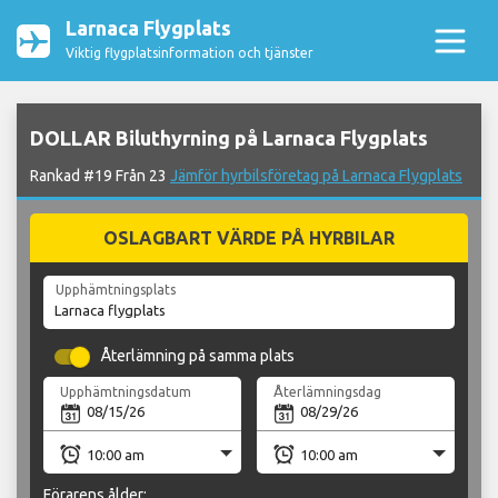
Larnaca Flygplats
Viktig flygplatsinformation och tjänster
DOLLAR Biluthyrning på Larnaca Flygplats
Rankad #19 Från 23
Jämför hyrbilsföretag på Larnaca Flygplats
OSLAGBART VÄRDE PÅ HYRBILAR
Upphämtningsplats
Återlämning på samma plats
Upphämtningsdatum
Återlämningsdag
Förarens ålder: