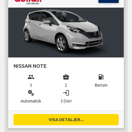
NISSAN NOTE
group
business_center
local_gas_station
5
2
Bensin
miscellaneous_services
login
Automatisk
5 Dörr
VISA DETALJER...