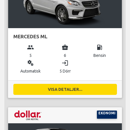
MERCEDES ML
group
business_center
local_gas_station
5
6
Bensin
miscellaneous_services
login
Automatisk
5 Dörr
VISA DETALJER...
EKONOMI