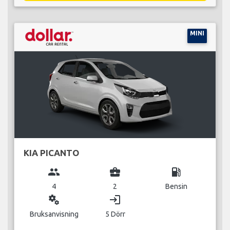
MINI
KIA PICANTO
group
business_center
local_gas_station
4
2
Bensin
miscellaneous_services
login
Bruksanvisning
5 Dörr