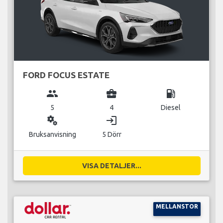
FORD FOCUS ESTATE
group
business_center
local_gas_station
5
4
Diesel
miscellaneous_services
login
Bruksanvisning
5 Dörr
VISA DETALJER...
MELLANSTOR