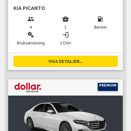
KIA PICANTO
group
business_center
local_gas_station
4
2
Bensin
miscellaneous_services
login
Bruksanvisning
5 Dörr
VISA DETALJER...
PREMIUM