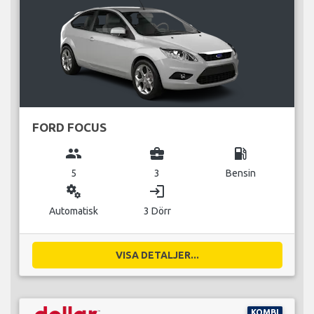
FORD FOCUS
group
business_center
local_gas_station
5
3
Bensin
miscellaneous_services
login
Automatisk
3 Dörr
VISA DETALJER...
KOMBI