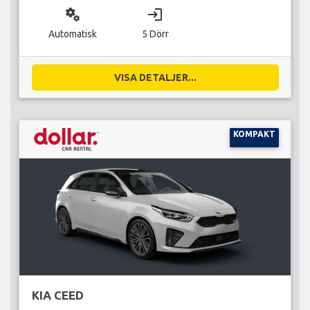
miscellaneous_services
login
Automatisk
5 Dörr
VISA DETALJER...
KOMPAKT
KIA CEED