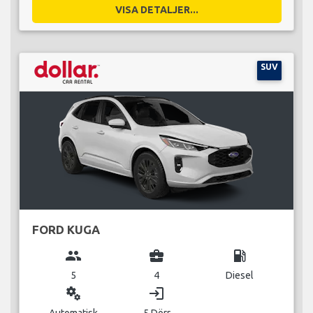
VISA DETALJER...
SUV
FORD KUGA
group
business_center
local_gas_station
5
4
Diesel
miscellaneous_services
login