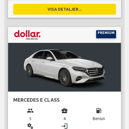
VISA DETALJER...
PREMIUM
MERCEDES E CLASS
group
business_center
local_gas_station
5
4
Bensin
miscellaneous_services
login