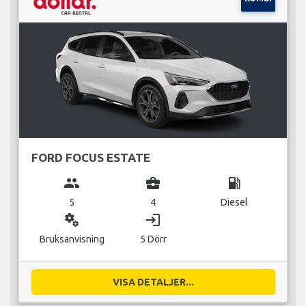
FORD FOCUS ESTATE
group
business_center
local_gas_station
5
4
Diesel
miscellaneous_services
login
Bruksanvisning
5 Dörr
VISA DETALJER...