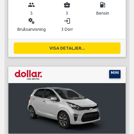
group
business_center
local_gas_station
5
3
Bensin
miscellaneous_services
login
Bruksanvisning
3 Dörr
VISA DETALJER...
MINI