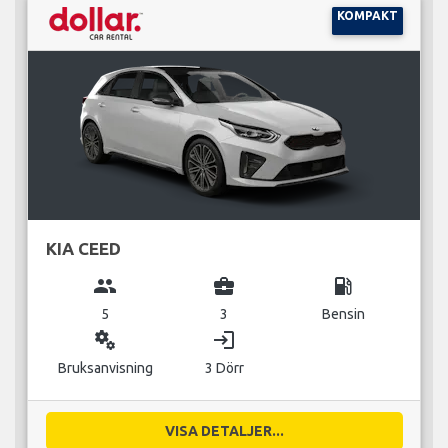
KOMPAKT
KIA CEED
group
business_center
local_gas_station
5
3
Bensin
miscellaneous_services
login
Bruksanvisning
3 Dörr
VISA DETALJER...