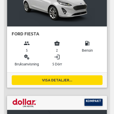
FORD FIESTA
group
business_center
local_gas_station
5
2
Bensin
miscellaneous_services
login
Bruksanvisning
5 Dörr
VISA DETALJER...
KOMPAKT