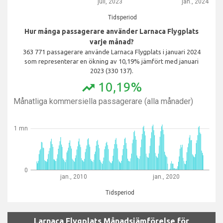
juli, 2023
jan., 2024
Tidsperiod
Hur många passagerare använder Larnaca Flygplats
varje månad?
363 771 passagerare använde Larnaca Flygplats i januari 2024
som representerar en ökning av 10,19% jämfört med januari
2023 (330 137).
10,19%
trending_up
Månatliga kommersiella passagerare (alla månader)
1 mn
0
jan., 2010
jan., 2020
Tidsperiod
Larnaca Flygplats Månadsjämförelse för