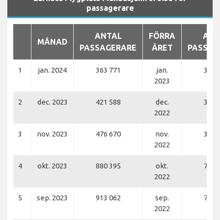
passagerare
ANTAL
FÖRRA
ANT
MÅNAD
PASSAGERARE
ÅRET
PASSAG
1
jan. 2024
363 771
jan.
330 
2023
2
dec. 2023
421 588
dec.
363 
2022
3
nov. 2023
476 670
nov.
390 
2022
4
okt. 2023
880 395
okt.
726 
2022
5
sep. 2023
913 062
sep.
728 
2022