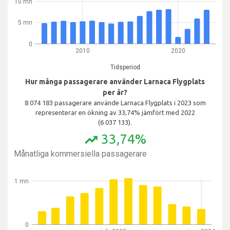
10 mn
5 mn
0
2010
2020
Tidsperiod
Hur många passagerare använder Larnaca Flygplats
per år?
8 074 183 passagerare använde Larnaca Flygplats i 2023 som
representerar en ökning av 33,74% jämfört med 2022
(6 037 133).
33,74%
trending_up
Månatliga kommersiella passagerare
1 mn
0