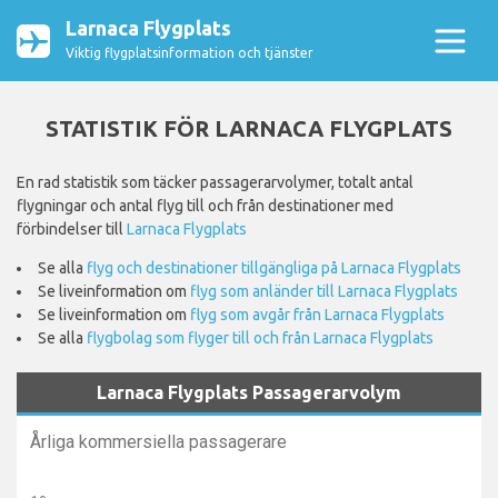
Larnaca Flygplats
Viktig flygplatsinformation och tjänster
STATISTIK FÖR LARNACA FLYGPLATS
En rad statistik som täcker passagerarvolymer, totalt antal
flygningar och antal flyg till och från destinationer med
förbindelser till
Larnaca Flygplats
Se alla
flyg och destinationer tillgängliga på Larnaca Flygplats
Se liveinformation om
flyg som anländer till Larnaca Flygplats
Se liveinformation om
flyg som avgår från Larnaca Flygplats
Se alla
flygbolag som flyger till och från Larnaca Flygplats
Larnaca Flygplats Passagerarvolym
Årliga kommersiella passagerare