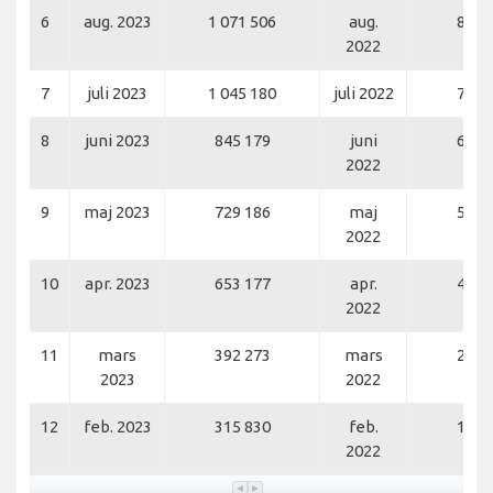
6
aug. 2023
1 071 506
aug.
850 
2022
7
juli 2023
1 045 180
juli 2022
792 
8
juni 2023
845 179
juni
650 
2022
9
maj 2023
729 186
maj
559 
2022
10
apr. 2023
653 177
apr.
437 
2022
11
mars
392 273
mars
229 
2023
2022
12
feb. 2023
315 830
feb.
148 
2022