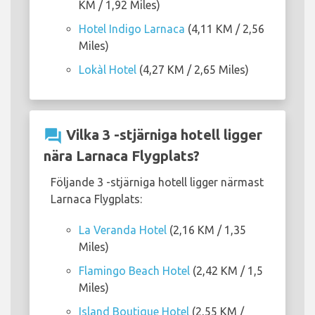
KM / 1,92 Miles)
Hotel Indigo Larnaca
(4,11 KM / 2,56
Miles)
Lokàl Hotel
(4,27 KM / 2,65 Miles)
question_answer
Vilka 3 -stjärniga hotell ligger
nära Larnaca Flygplats?
Följande 3 -stjärniga hotell ligger närmast
Larnaca Flygplats:
La Veranda Hotel
(2,16 KM / 1,35
Miles)
Flamingo Beach Hotel
(2,42 KM / 1,5
Miles)
Island Boutique Hotel
(2,55 KM /