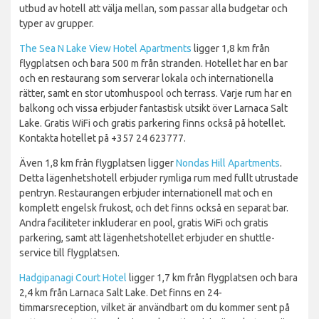
utbud av hotell att välja mellan, som passar alla budgetar och
typer av grupper.
The Sea N Lake View Hotel Apartments
ligger 1,8 km från
flygplatsen och bara 500 m från stranden. Hotellet har en bar
och en restaurang som serverar lokala och internationella
rätter, samt en stor utomhuspool och terrass. Varje rum har en
balkong och vissa erbjuder fantastisk utsikt över Larnaca Salt
Lake. Gratis WiFi och gratis parkering finns också på hotellet.
Kontakta hotellet på +357 24 623777.
Även 1,8 km från flygplatsen ligger
Nondas Hill Apartments
.
Detta lägenhetshotell erbjuder rymliga rum med fullt utrustade
pentryn. Restaurangen erbjuder internationell mat och en
komplett engelsk frukost, och det finns också en separat bar.
Andra faciliteter inkluderar en pool, gratis WiFi och gratis
parkering, samt att lägenhetshotellet erbjuder en shuttle-
service till flygplatsen.
Hadgipanagi Court Hotel
ligger 1,7 km från flygplatsen och bara
2,4 km från Larnaca Salt Lake. Det finns en 24-
timmarsreception, vilket är användbart om du kommer sent på