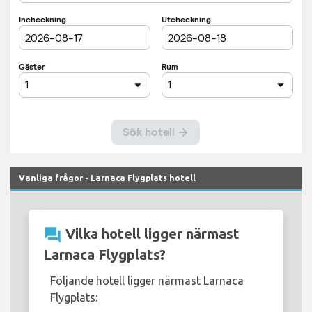
Vanliga frågor - Larnaca Flygplats hotell
question_answer
Vilka hotell ligger närmast
Larnaca Flygplats?
Följande hotell ligger närmast Larnaca
Flygplats: