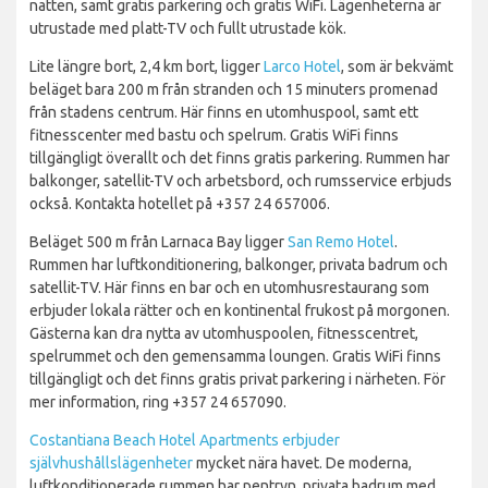
natten, samt gratis parkering och gratis WiFi. Lägenheterna är
utrustade med platt-TV och fullt utrustade kök.
Lite längre bort, 2,4 km bort, ligger
Larco Hotel
, som är bekvämt
beläget bara 200 m från stranden och 15 minuters promenad
från stadens centrum. Här finns en utomhuspool, samt ett
fitnesscenter med bastu och spelrum. Gratis WiFi finns
tillgängligt överallt och det finns gratis parkering. Rummen har
balkonger, satellit-TV och arbetsbord, och rumsservice erbjuds
också. Kontakta hotellet på +357 24 657006.
Beläget 500 m från Larnaca Bay ligger
San Remo Hotel
.
Rummen har luftkonditionering, balkonger, privata badrum och
satellit-TV. Här finns en bar och en utomhusrestaurang som
erbjuder lokala rätter och en kontinental frukost på morgonen.
Gästerna kan dra nytta av utomhuspoolen, fitnesscentret,
spelrummet och den gemensamma loungen. Gratis WiFi finns
tillgängligt och det finns gratis privat parkering i närheten. För
mer information, ring +357 24 657090.
Costantiana Beach Hotel Apartments erbjuder
självhushållslägenheter
mycket nära havet. De moderna,
luftkonditionerade rummen har pentryn, privata badrum med