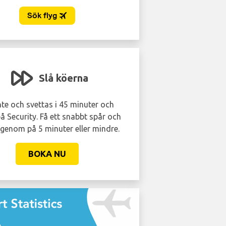
Slå köerna
Lounge som
nte och svettas i 45 minuter och
Undvik folkmassorna. Få
å Security. Få ett snabbt spår och
tillgång till VIP flygplatsl
 igenom på 5 minuter eller mindre.
inte så dyrt som du ka
BOKA NU
BOKA NU