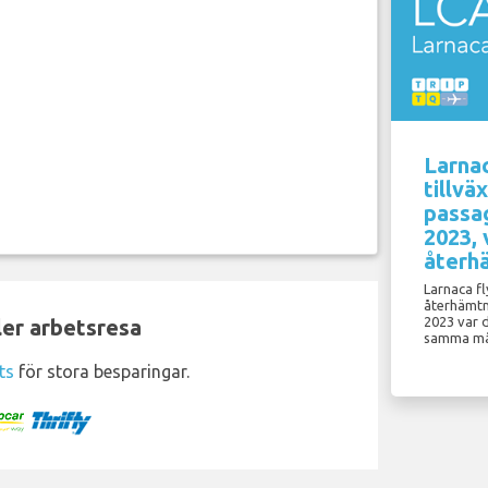
Larnac
tillvä
passa
2023, 
återh
Larnaca f
återhämtn
2023 var 
ler arbetsresa
samma må
ts
för stora besparingar.