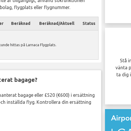
inte är tillgängligt, använd sökfunktionen
ygbolag, flygplats eller flygnummer.
er
Beräknad
Beräknad/Aktuell
Status
Blev ditt flyg försenat
unde hittas på Larnaca Flygplats.
eller inställt?
Du kan vara berättigad att få upp till 600
Stå i
EUR i ersättning per person i ditt sällskap..
vänta p
ta dig
nterat bagage?
GÖR ANSPRÅK NU!
lhanterat bagage eller £520 (€600) i ersättning
ch inställda flyg. Kontrollera din ersättning