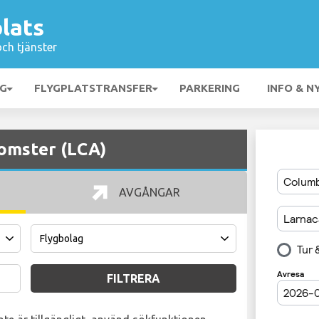
lats
och tjänster
NG
FLYGPLATSTRANSFER
PARKERING
INFO & N
omster (LCA)
AVGÅNGAR
FILTRERA