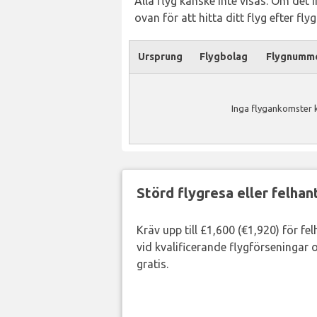
Alla flyg kanske inte visas. Om det 
ovan för att hitta ditt flyg efter fl
Ursprung
Flygbolag
Flygnumm
Inga flygankomster k
Störd flygresa eller felha
Kräv upp till £1,600 (€1,920) för fe
vid kvalificerande flygförseningar o
gratis.