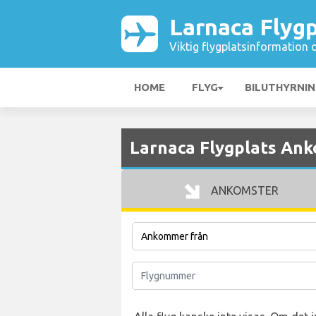
Larnaca Flygp
Viktig flygplatsinformation 
HOME
FLYG
BILUTHYRNI
Larnaca Flygplats Ank
ANKOMSTER