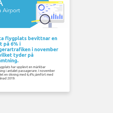
a flygplats bevittnar en
xt på 6% i
gerartrafiken i november
vilket tyder på
ämtning.
lygplats har upplevt en märkbar
ing i antalet passagerare. I november
det en ökning med 6,4% jämfört med
nad 2019.