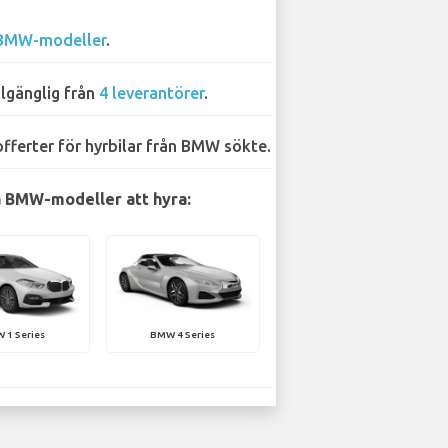
BMW-modeller
.
llgänglig från
4 leverantörer
.
offerter för hyrbilar från BMW sökte.
 BMW-modeller att hyra:
 1 Series
BMW 4 Series