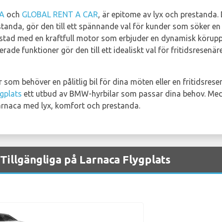
A
och
GLOBAL RENT A CAR
, är epitome av lyx och prestanda.
anda, gör den till ett spännande val för kunder som söker en
rustad med en kraftfull motor som erbjuder en dynamisk köruppl
rade funktioner gör den till ett idealiskt val för fritidsresen
som behöver en pålitlig bil för dina möten eller en fritidsres
gplats
ett utbud av BMW-hyrbilar som passar dina behov. Me
i Larnaca med lyx, komfort och prestanda.
illgängliga på Larnaca Flygplats