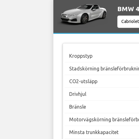
BMW 4 
Kroppstyp
Stadskörning bränsleförbrukni
CO2-utsläpp
Drivhjul
Bränsle
Motorvägskörning bränsleförb
Minsta trunkkapacitet