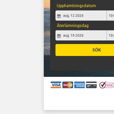
Upphämtningsdatum
Återlämningsdag
SÖK