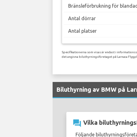
Bränsleförbrukning för blanda
Antal dörrar
Antal platser
Specifikationerna som visas är endast i informations
det angivna biluthyrningsföretaget på Larnaca Flygpl
Biluthyrning av BMW på Larn
question_answer
Vilka biluthyrning
Följande biluthyrningsföre