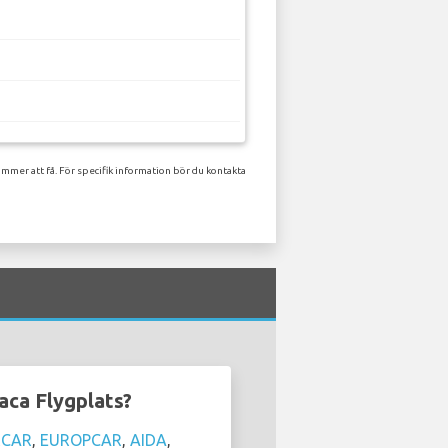
mmer att få. För specifik information bör du kontakta
aca Flygplats?
RCAR
,
EUROPCAR
,
AIDA
,