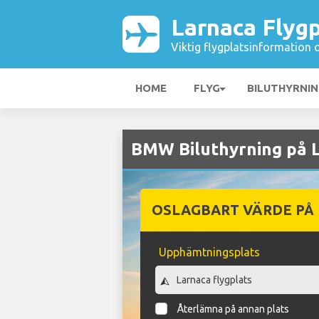
Larnaca Flygp
Viktig flygplatsinformation 
HOME
FLYG
BILUTHYRNI
BMW Biluthyrning på L
OSLAGBART VÄRDE PÅ
Upphämtningsplats
Återlämna på annan plats