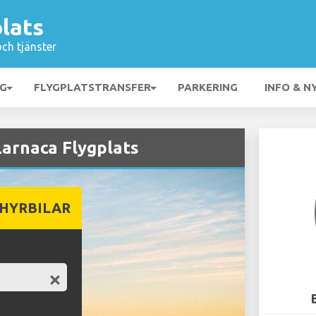
lats
och tjänster
NG
FLYGPLATSTRANSFER
PARKERING
INFO & N
arnaca Flygplats
 HYRBILAR