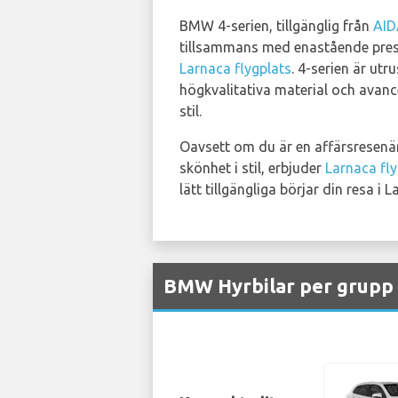
BMW 4-serien, tillgänglig från
AID
tillsammans med enastående prest
Larnaca flygplats
. 4-serien är ut
högkvalitativa material och avance
stil.
Oavsett om du är en affärsresenär 
skönhet i stil, erbjuder
Larnaca fly
lätt tillgängliga börjar din resa 
BMW Hyrbilar per grupp T