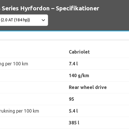
Series Hyrfordon – Specifikationer
Cabriolet
ng per 100 km
7.4 l
140 g/km
Rear wheel drive
95
rukning per 100 km
5.4 l
385 l