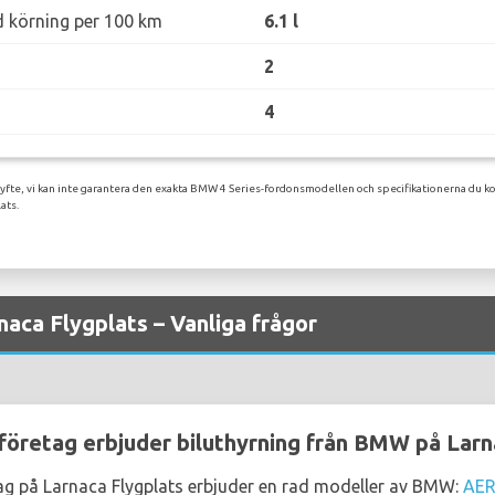
d körning per 100 km
6.1 l
2
4
syfte, vi kan inte garantera den exakta BMW 4 Series-fordonsmodellen och specifikationerna du ko
ats.
aca Flygplats – Vanliga frågor
sföretag erbjuder biluthyrning från BMW på Larn
tag på Larnaca Flygplats erbjuder en rad modeller av BMW:
AE