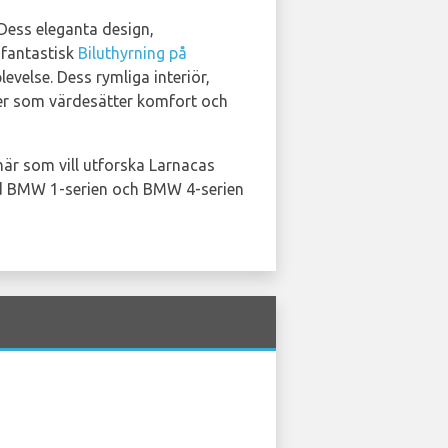
 Dess eleganta design,
 fantastisk
Biluthyrning på
evelse. Dess rymliga interiör,
ärer som värdesätter komfort och
enär som vill utforska Larnacas
d BMW 1-serien och BMW 4-serien