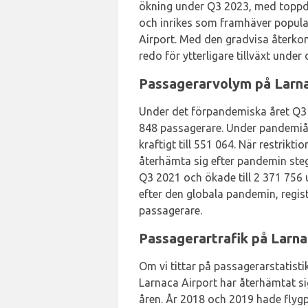
ökning under Q3 2023, med toppdes
och inrikes som framhäver popular
Airport. Med den gradvisa återkom
redo för ytterligare tillväxt un
Passagerarvolym på Larnac
Under det förpandemiska året Q3 
848 passagerare. Under pandemiå
kraftigt till 551 064. När restrikt
återhämta sig efter pandemin steg
Q3 2021 och ökade till 2 371 756 
efter den globala pandemin, regis
passagerare.
Passagerartrafik på Larnac
Om vi tittar på passagerarstatistik
Larnaca Airport har återhämtat si
åren. År 2018 och 2019 hade flygp