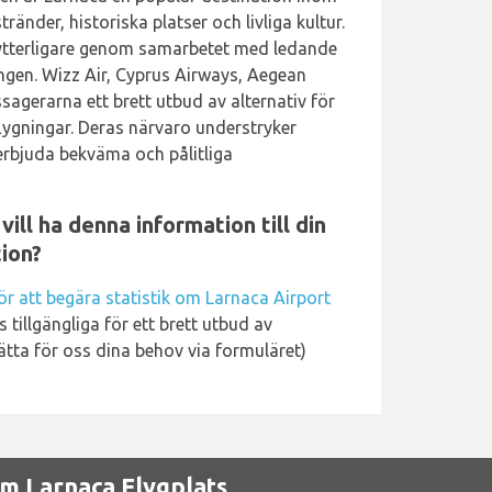
ränder, historiska platser och livliga kultur.
ytterligare genom samarbetet med ledande
ngen. Wizz Air, Cyprus Airways, Aegean
ssagerarna ett brett utbud av alternativ för
flygningar. Deras närvaro understryker
erbjuda bekväma och pålitliga
ill ha denna information till din
ion?
ör att begära statistik om Larnaca Airport
s tillgängliga för ett brett utbud av
rätta för oss dina behov via formuläret)
m Larnaca Flygplats