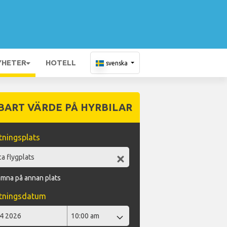
YHETER
HOTELL
svenska
BART VÄRDE PÅ HYRBILAR
ningsplats
ämna på annan plats
tningsdatum