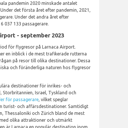
obala pandemin 2020 minskade antalet
 Under det första året efter pandemin, 2021,
gerare. Under det andra året efter
 6 037 133 passagerare.
Airport - september 2023
iod för flygresor på Larnaca Airport.
r en inblick i de mest trafikerade rutterna
ågan på resor till olika destinationer. Dessa
miska och föränderliga naturen hos flygresor
ulära destinationer för inrikes- och
, Storbritannien, Israel, Tyskland och
er för passagerare
, vilket speglar
 turist- och affärsdestinationer. Samtidigt
n, Thessaloniki och Zürich bland de mest
 med olika attraktioner och utmärkt
ten är Larnaca en populär destination inom