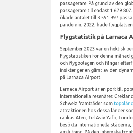
passagerare. På grund av den gl
passagerare till endast 1 679 807.
ökade antalet till 3 591 997 passa
pandemin, 2022, hade flygplatsen
Flygstatistik på Larnaca 
September 2023 var en hektisk per
Flygstatistiken för denna månad ge
och flygbolagen och fångar efterfr
insikter ger en glimt av den dyna
på Larnaca Airport.
Larnaca Airport är en port till pop
internationella resenärer. Grekland
Schweiz framträder som
toppländ
attraktionen hos dessa länder som
rankas Aten, Tel Aviv Yafo, Londo
besökta internationella städerna,
anslutning. På den inhemska fron