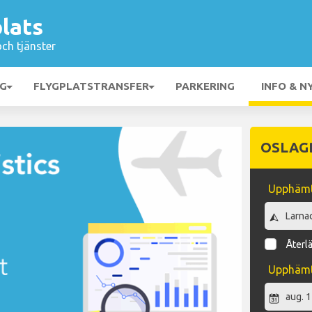
lats
och tjänster
NG
FLYGPLATSTRANSFER
PARKERING
INFO & N
OSLAG
Upphämt
Återl
Upphäm