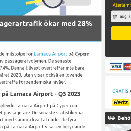
Återläm
sagerartrafik ökar med 28%
de milstolpe för
Larnaca Airport
på Cypern,
v passagerarvolymen. De senaste
,74%. Denna tillväxt överträffar inte bara
ret 2020, utan visar också en lovande
överträffa förpandemiska nivåer.
GRATIS
A
t på Larnaca Airport - Q3 2023
pplevde Larnaca Airport på Cypern en
 passagerare. De senaste statistikerna
airport_shuttle
Behöv
ört med samma kvartal under de fyra
ken på Larnaca Airport visar en betydande