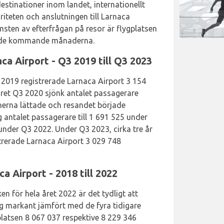
tinationer inom landet, internationellt
iteten och anslutningen till Larnaca
sten av efterfrågan på resor är flygplatsen
der de kommande månaderna.
a Airport - Q3 2019 till Q3 2023
2019 registrerade Larnaca Airport 3 154
ret Q3 2020 sjönk antalet passagerare
ionerna lättade och resandet började
 antalet passagerare till 1 691 525 under
under Q3 2022. Under Q3 2023, cirka tre år
trerade Larnaca Airport 3 029 748
a Airport - 2018 till 2022
en för hela året 2022 är det tydligt att
g markant jämfört med de fyra tidigare
latsen 8 067 037 respektive 8 229 346