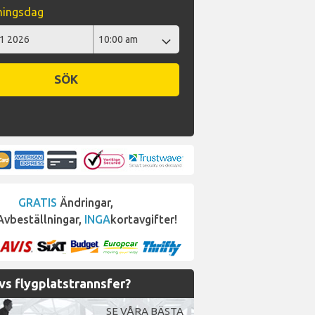
ningsdag
SÖK
GRATIS
Ändringar,
vbeställningar,
INGA
kortavgifter!
s flygplatstrannsfer?
SE VÅRA BÄSTA