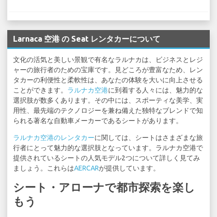
Larnaca 空港 の Seat レンタカーについて
文化の活気と美しい景観で有名なラルナカは、ビジネスとレジ
ャーの旅行者のための宝庫です。見どころが豊富なため、レン
タカーの利便性と柔軟性は、あなたの体験を大いに向上させる
ことができます。
ラルナカ空港
に到着する人々には、魅力的な
選択肢が数多くあります。その中には、スポーティな美学、実
用性、最先端のテクノロジーを兼ね備えた独特なブレンドで知
られる著名な自動車メーカーであるシートがあります。
ラルナカ空港のレンタカー
に関しては、シートはさまざまな旅
行者にとって魅力的な選択肢となっています。ラルナカ空港で
提供されているシートの人気モデル2つについて詳しく見てみ
ましょう。これらは
AERCAR
が提供しています。
シート・アローナで都市探索を楽し
もう