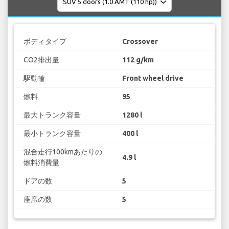
ボディタイプ
Crossover
CO2排出量
112 g/km
駆動輪
Front wheel drive
燃料
95
最大トランク容量
1280 l
最小トランク容量
400 l
混合走行100kmあたりの
4.9 l
燃料消費量
ドアの数
5
座席の数
5