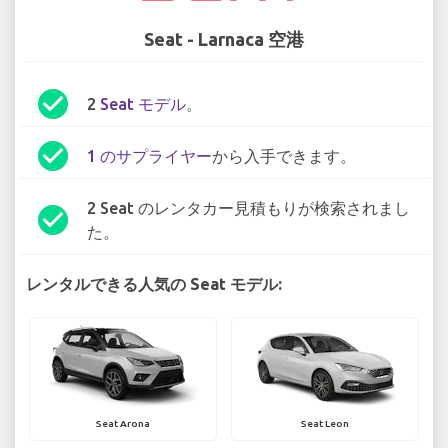
Seat - Larnaca 空港
check_circle
2
Seat モデル
。
check_circle
1 のサプライヤー
から入手できます。
2 Seat のレンタカー見積もりが検索されまし
check_circle
た。
レンタルできる人気の Seat モデル:
Seat Arona
Seat Leon