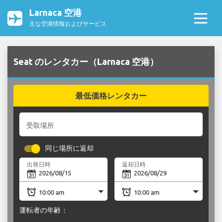
Larnaca 空港
主な空港情報およびサービス
Seat のレンタカー（Larnaca 空港）
最低価格レンタカー
受取場所
同じ場所に返却
出発日時
返却日時
運転者の年齢：