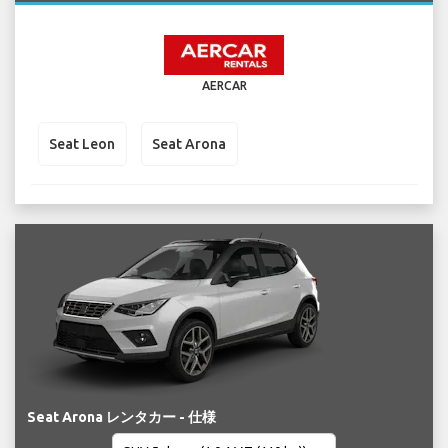
AERCAR
Seat Leon
Seat Arona
Seat Arona レンタカー - 仕様