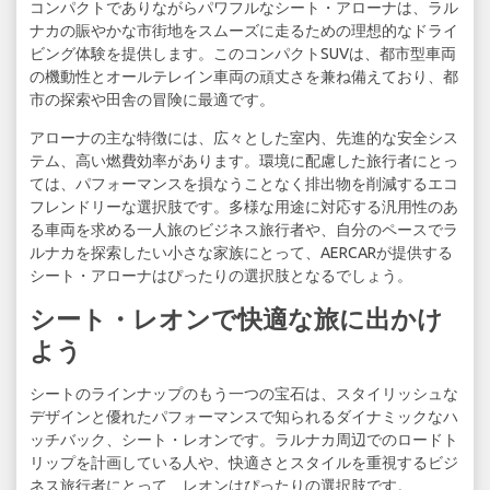
コンパクトでありながらパワフルなシート・アローナは、ラル
ナカの賑やかな市街地をスムーズに走るための理想的なドライ
ビング体験を提供します。このコンパクトSUVは、都市型車両
の機動性とオールテレイン車両の頑丈さを兼ね備えており、都
市の探索や田舎の冒険に最適です。
アローナの主な特徴には、広々とした室内、先進的な安全シス
テム、高い燃費効率があります。環境に配慮した旅行者にとっ
ては、パフォーマンスを損なうことなく排出物を削減するエコ
フレンドリーな選択肢です。多様な用途に対応する汎用性のあ
る車両を求める一人旅のビジネス旅行者や、自分のペースでラ
ルナカを探索したい小さな家族にとって、AERCARが提供する
シート・アローナはぴったりの選択肢となるでしょう。
シート・レオンで快適な旅に出かけ
よう
シートのラインナップのもう一つの宝石は、スタイリッシュな
デザインと優れたパフォーマンスで知られるダイナミックなハ
ッチバック、シート・レオンです。ラルナカ周辺でのロードト
リップを計画している人や、快適さとスタイルを重視するビジ
ネス旅行者にとって、レオンはぴったりの選択肢です。