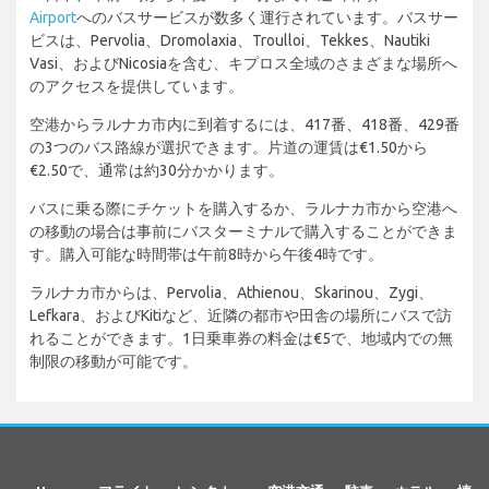
Airport
へのバスサービスが数多く運行されています。バスサー
ビスは、Pervolia、Dromolaxia、Troulloi、Tekkes、Nautiki
Vasi、およびNicosiaを含む、キプロス全域のさまざまな場所へ
のアクセスを提供しています。
空港からラルナカ市内に到着するには、417番、418番、429番
の3つのバス路線が選択できます。片道の運賃は€1.50から
€2.50で、通常は約30分かかります。
バスに乗る際にチケットを購入するか、ラルナカ市から空港へ
の移動の場合は事前にバスターミナルで購入することができま
す。購入可能な時間帯は午前8時から午後4時です。
ラルナカ市からは、Pervolia、Athienou、Skarinou、Zygi、
Lefkara、およびKitiなど、近隣の都市や田舎の場所にバスで訪
れることができます。1日乗車券の料金は€5で、地域内での無
制限の移動が可能です。