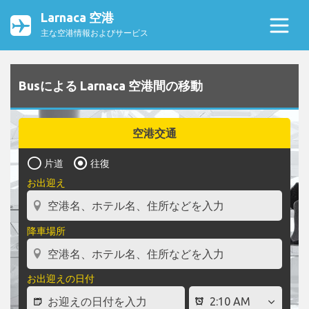
Larnaca 空港
主な空港情報およびサービス
Busによる Larnaca 空港間の移動
空港交通
片道
往復
お出迎え
降車場所
お出迎えの日付