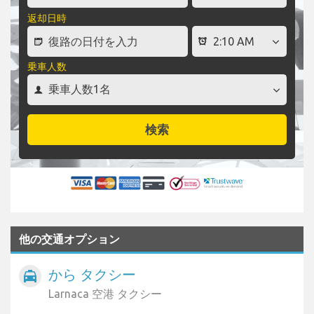
返却日時
乗車人数
検索
他の交通オプション
から タクシー
local_taxi
Larnaca 空港 タクシー