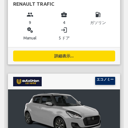
RENAULT TRAFIC
group
business_center
local_gas_station
9
4
ガソリン
miscellaneous_services
login
Manual
5 ドア
詳細表示...
エコノミー