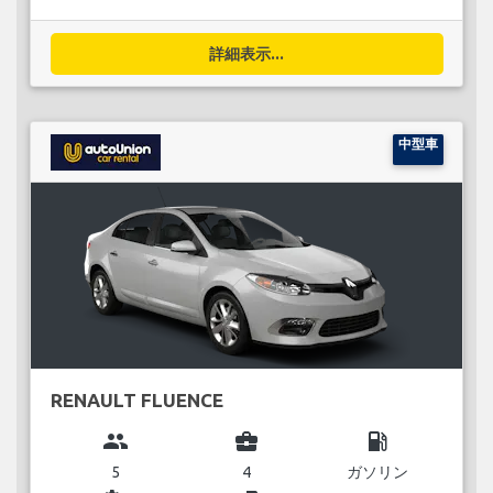
詳細表示...
中型車
RENAULT FLUENCE
group
business_center
local_gas_station
5
4
ガソリン