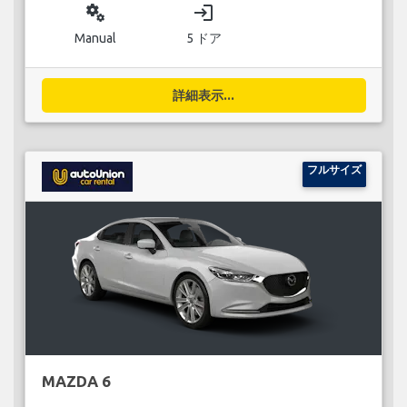
miscellaneous_services
login
Manual
5 ドア
詳細表示...
フルサイズ
MAZDA 6