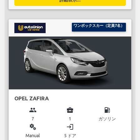
ワンボックスカー（定員7名）
OPEL ZAFIRA
group
business_center
local_gas_station
7
1
ガソリン
miscellaneous_services
login
Manual
5 ドア