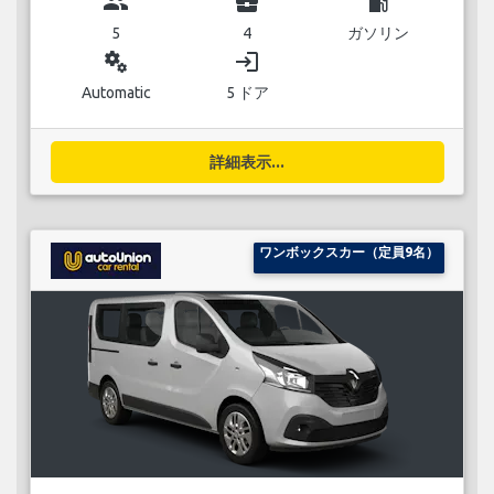
group
business_center
local_gas_station
5
4
ガソリン
miscellaneous_services
login
Automatic
5 ドア
詳細表示...
ワンボックスカー（定員9名）