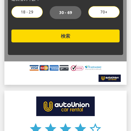
18 - 29
70+
30 - 69
検索
star
star
star
star
star_border