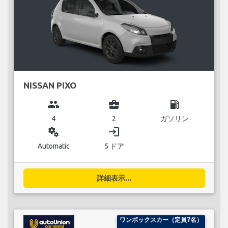
NISSAN PIXO
group
business_center
local_gas_station
4
2
ガソリン
miscellaneous_services
login
Automatic
5 ドア
詳細表示...
ワンボックスカー（定員7名）