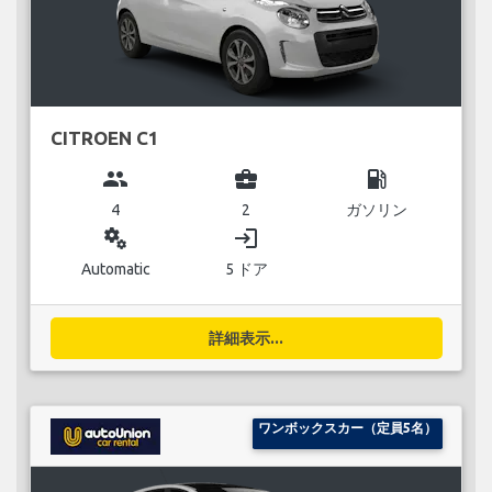
CITROEN C1
group
business_center
local_gas_station
4
2
ガソリン
miscellaneous_services
login
Automatic
5 ドア
詳細表示...
ワンボックスカー（定員5名）