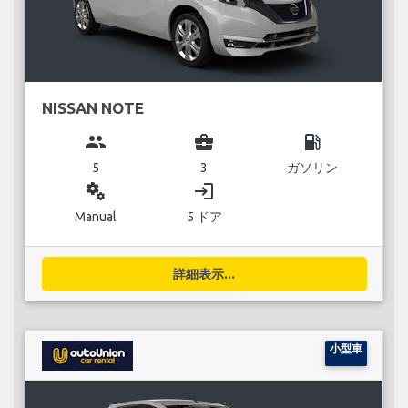
NISSAN NOTE
group
business_center
local_gas_station
5
3
ガソリン
miscellaneous_services
login
Manual
5 ドア
詳細表示...
小型車