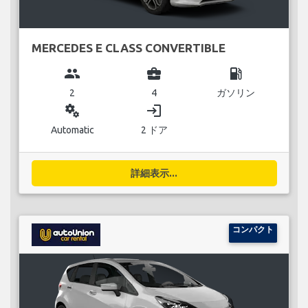
MERCEDES E CLASS CONVERTIBLE
group
business_center
local_gas_station
2
4
ガソリン
miscellaneous_services
login
Automatic
2 ドア
詳細表示...
コンパクト