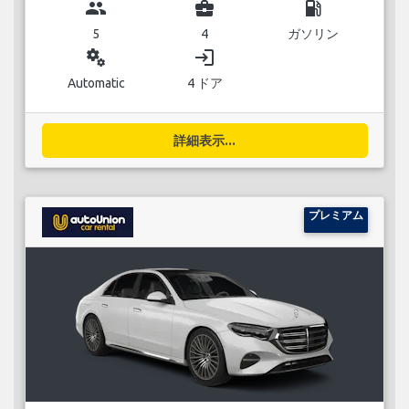
group
business_center
local_gas_station
5
4
ガソリン
miscellaneous_services
login
Automatic
4 ドア
詳細表示...
プレミアム