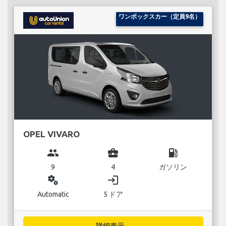
ワンボックスカー（定員9名）
OPEL VIVARO
group
business_center
local_gas_station
9
4
ガソリン
miscellaneous_services
login
Automatic
5 ドア
詳細表示...