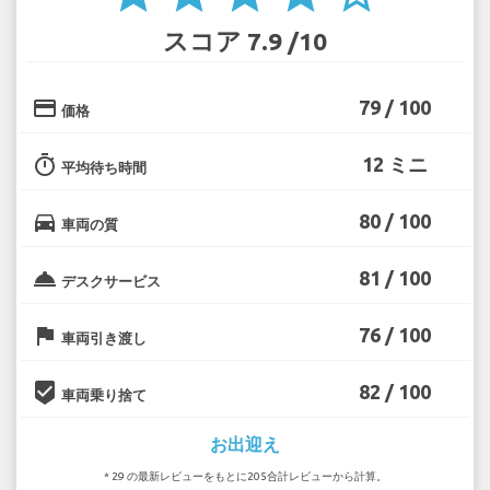
スコア 7.9 /10
credit_card
79 / 100
価格
timer
12 ミニ
平均待ち時間
directions_car
80 / 100
車両の質
room_service
81 / 100
デスクサービス
flag
76 / 100
車両引き渡し
beenhere
82 / 100
車両乗り捨て
お出迎え
* 29 の最新レビューをもとに205合計レビューから計算。