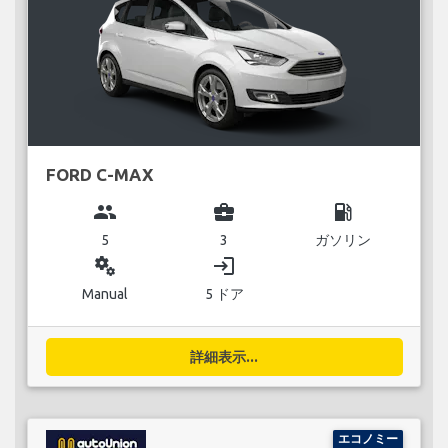
FORD C-MAX
group
business_center
local_gas_station
5
3
ガソリン
miscellaneous_services
login
Manual
5 ドア
詳細表示...
エコノミー