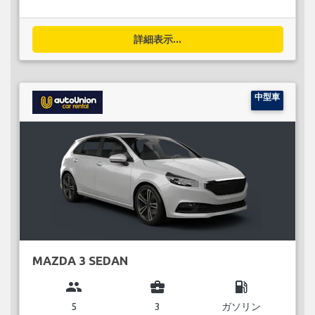
詳細表示...
中型車
MAZDA 3 SEDAN
group
business_center
local_gas_station
5
3
ガソリン