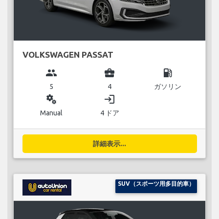
VOLKSWAGEN PASSAT
group
business_center
local_gas_station
5
4
ガソリン
miscellaneous_services
login
Manual
4 ドア
詳細表示...
SUV（スポーツ用多目的車）