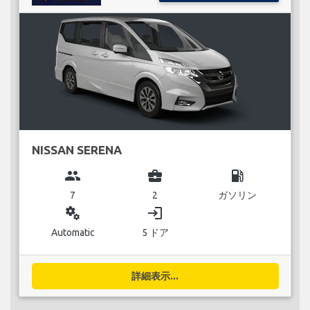
NISSAN SERENA
group
business_center
local_gas_station
7
2
ガソリン
miscellaneous_services
login
Automatic
5 ドア
詳細表示...