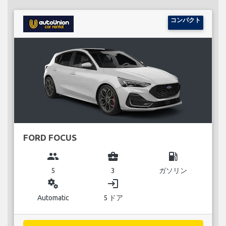
コンパクト
FORD FOCUS
group
business_center
local_gas_station
5
3
ガソリン
miscellaneous_services
login
Automatic
5 ドア