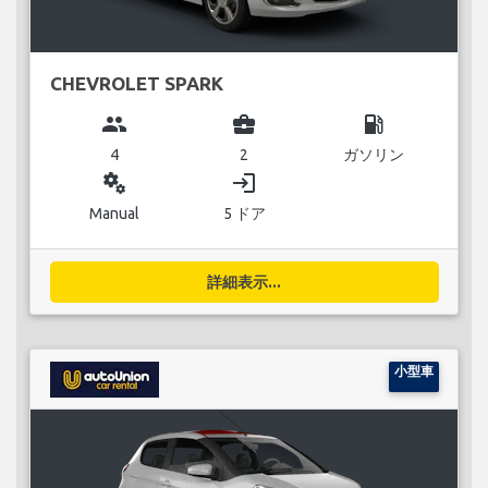
CHEVROLET SPARK
group
business_center
local_gas_station
4
2
ガソリン
miscellaneous_services
login
Manual
5 ドア
詳細表示...
小型車