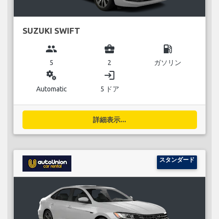
SUZUKI SWIFT
group
business_center
local_gas_station
5
2
ガソリン
miscellaneous_services
login
Automatic
5 ドア
詳細表示...
スタンダード