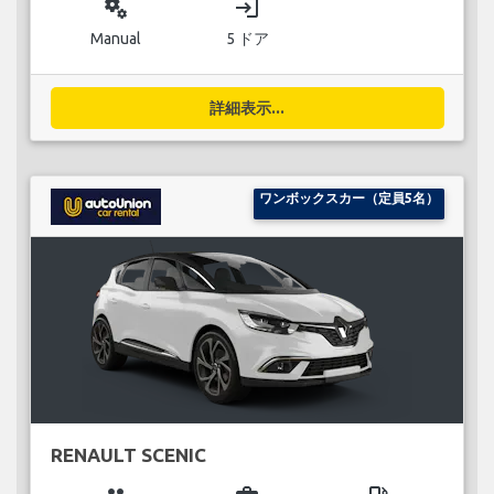
miscellaneous_services
login
Manual
5 ドア
詳細表示...
ワンボックスカー（定員5名）
RENAULT SCENIC