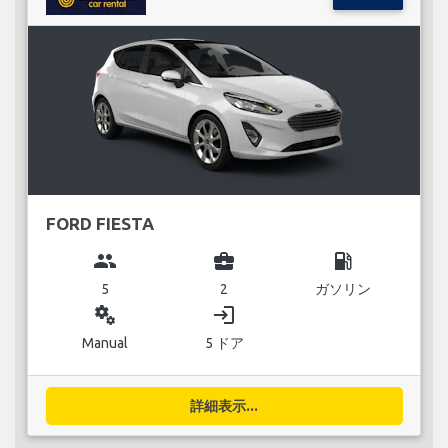
FORD FIESTA
group
business_center
local_gas_station
5
2
ガソリン
miscellaneous_services
login
Manual
5 ドア
詳細表示...