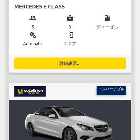
MERCEDES E CLASS
group
business_center
local_gas_station
5
3
ディーゼル
miscellaneous_services
login
Automatic
4 ドア
詳細表示...
コンバーチブル