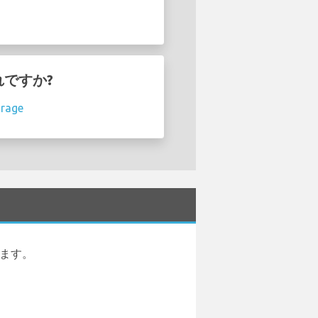
どれですか?
irage
ります。