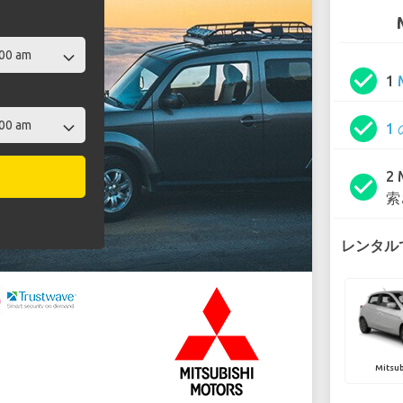
check_circle
1
check_circle
1
2
check_circle
索
レンタルで
Mitsub