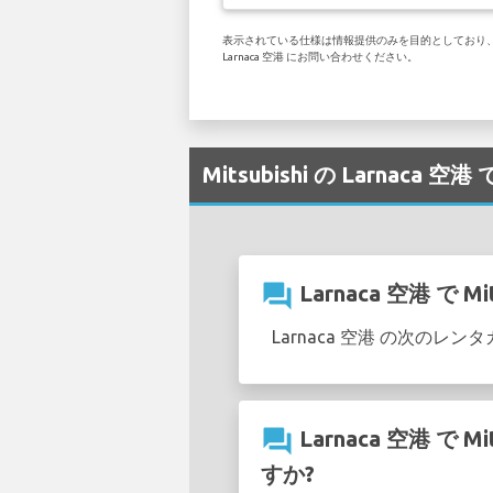
表示されている仕様は情報提供のみを目的としており、お客
Larnaca 空港 にお問い合わせください。
Mitsubishi の Larnaca
question_answer
Larnaca 空港 
Larnaca 空港 の次のレ
question_answer
Larnaca 空港 
すか?