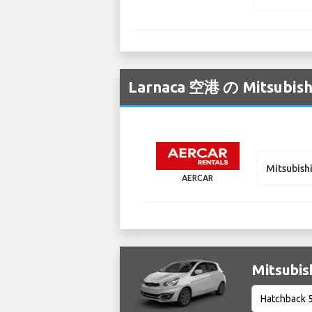
Larnaca 空港 の Mi
Mitsubish
AERCAR
Mitsubi