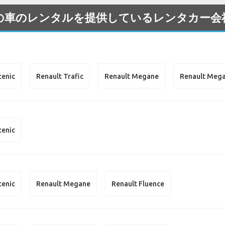
enault の車のレンタルを提供しているレンタカ
cenic
Renault Trafic
Renault Megane
Renault Mega
cenic
cenic
Renault Megane
Renault Fluence