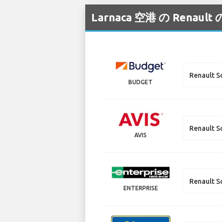
Larnaca 空港 の R
Renault S
BUDGET
Renault S
AVIS
Renault S
ENTERPRISE