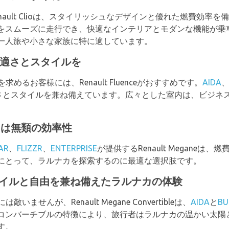
nault Clioは、スタイリッシュなデザインと優れた燃費効率
をスムーズに走行でき、快適なインテリアとモダンな機能が乗
一人旅や小さな家族に特に適しています。
に快適さとスタイルを
求めるお客様には、Renault Fluenceがおすすめです。
AIDA
さとスタイルを兼ね備えています。広々とした室内は、ビジネ
険には無類の効率性
AR
、
FLIZZR
、
ENTERPRISE
が提供するRenault Megane
にとって、ラルナカを探索するのに最適な選択肢です。
le: スタイルと自由を兼ね備えたラルナカの体験
は敵いませんが、Renault Megane Convertibleは、
AIDA
と
BU
コンバーチブルの特徴により、旅行者はラルナカの温かい太陽
す。