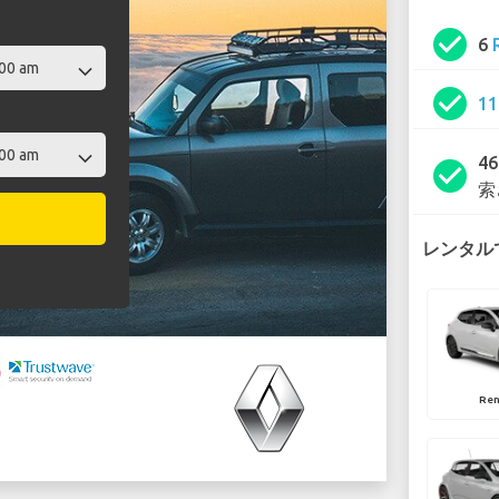
check_circle
6
check_circle
1
4
check_circle
索
レンタルで
Ren