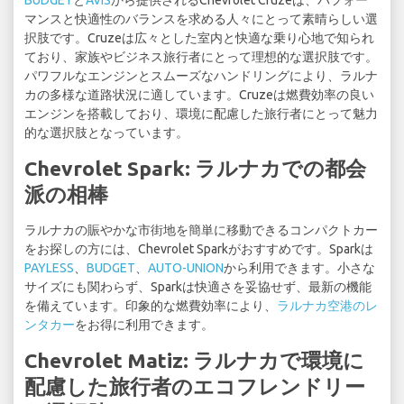
BUDGET
と
AVIS
から提供されるChevrolet Cruzeは、パフォー
マンスと快適性のバランスを求める人々にとって素晴らしい選
択肢です。Cruzeは広々とした室内と快適な乗り心地で知られ
ており、家族やビジネス旅行者にとって理想的な選択肢です。
パワフルなエンジンとスムーズなハンドリングにより、ラルナ
カの多様な道路状況に適しています。Cruzeは燃費効率の良い
エンジンを搭載しており、環境に配慮した旅行者にとって魅力
的な選択肢となっています。
Chevrolet Spark: ラルナカでの都会
派の相棒
ラルナカの賑やかな市街地を簡単に移動できるコンパクトカー
をお探しの方には、Chevrolet Sparkがおすすめです。Sparkは
PAYLESS
、
BUDGET
、
AUTO-UNION
から利用できます。小さな
サイズにも関わらず、Sparkは快適さを妥協せず、最新の機能
を備えています。印象的な燃費効率により、
ラルナカ空港のレ
ンタカー
をお得に利用できます。
Chevrolet Matiz: ラルナカで環境に
配慮した旅行者のエコフレンドリー