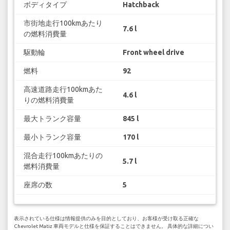
ボディタイプ
Hatchback
市街地走行100kmあたり
7.6 l
の燃料消費量
駆動輪
Front wheel drive
燃料
92
高速道路走行100kmあた
4.6 l
りの燃料消費量
最大トランク容量
845 l
最小トランク容量
170 l
混合走行100kmあたりの
5.7 l
燃料消費量
座席の数
5
表示されている仕様は情報提供のみを目的としており、お客様が受け取る正確な
Chevrolet Matiz 車両モデルと仕様を保証することはできません。 具体的な詳細につい