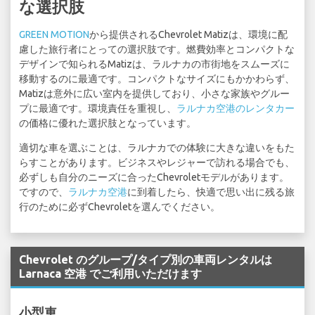
な選択肢
GREEN MOTION
から提供されるChevrolet Matizは、環境に配
慮した旅行者にとっての選択肢です。燃費効率とコンパクトな
デザインで知られるMatizは、ラルナカの市街地をスムーズに
移動するのに最適です。コンパクトなサイズにもかかわらず、
Matizは意外に広い室内を提供しており、小さな家族やグルー
プに最適です。環境責任を重視し、
ラルナカ空港のレンタカー
の価格に優れた選択肢となっています。
適切な車を選ぶことは、ラルナカでの体験に大きな違いをもた
らすことがあります。ビジネスやレジャーで訪れる場合でも、
必ずしも自分のニーズに合ったChevroletモデルがあります。
ですので、
ラルナカ空港
に到着したら、快適で思い出に残る旅
行のために必ずChevroletを選んでください。
Chevrolet のグループ/タイプ別の車両レンタルは
Larnaca 空港 でご利用いただけます
小型車