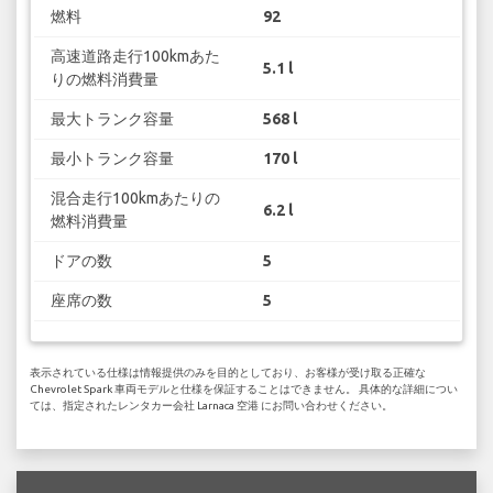
燃料
92
高速道路走行100kmあた
5.1 l
りの燃料消費量
最大トランク容量
568 l
最小トランク容量
170 l
混合走行100kmあたりの
6.2 l
燃料消費量
ドアの数
5
座席の数
5
表示されている仕様は情報提供のみを目的としており、お客様が受け取る正確な
Chevrolet Spark 車両モデルと仕様を保証することはできません。 具体的な詳細につい
ては、指定されたレンタカー会社 Larnaca 空港 にお問い合わせください。