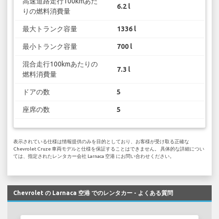
高速道路走行100kmあた
6.2 l
りの燃料消費量
最大トランク容量
1336 l
最小トランク容量
700 l
混合走行100kmあたりの
7.3 l
燃料消費量
ドアの数
5
座席の数
5
表示されている仕様は情報提供のみを目的としており、お客様が受け取る正確な
Chevrolet Cruze 車両モデルと仕様を保証することはできません。 具体的な詳細につい
ては、指定されたレンタカー会社 Larnaca 空港 にお問い合わせください。
Chevrolet の Larnaca 空港 でのレンタカー - よくある質問