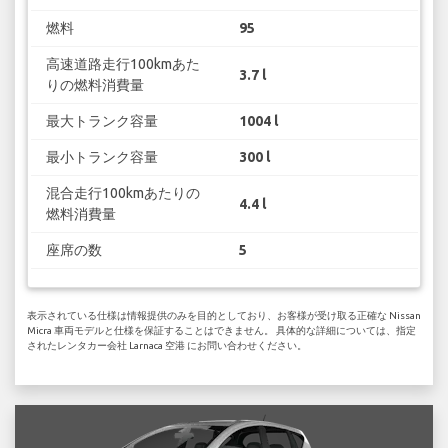
燃料
95
高速道路走行100kmあた
3.7 l
りの燃料消費量
最大トランク容量
1004 l
最小トランク容量
300 l
混合走行100kmあたりの
4.4 l
燃料消費量
座席の数
5
表示されている仕様は情報提供のみを目的としており、お客様が受け取る正確な Nissan
Micra 車両モデルと仕様を保証することはできません。 具体的な詳細については、指定
されたレンタカー会社 Larnaca 空港 にお問い合わせください。