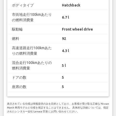
ボディタイプ
Hatchback
市街地走行100kmあたり
6.7 l
の燃料消費量
駆動輪
Front wheel drive
燃料
92
高速道路走行100kmあた
4.3 l
りの燃料消費量
混合走行100kmあたりの
5 l
燃料消費量
ドアの数
5
座席の数
5
表示されている仕様は情報提供のみを目的としており、お客様が受け取る正確な Nissan
March 車両モデルと仕様を保証することはできません。 具体的な詳細については、指定
されたレンタカー会社 Larnaca 空港 にお問い合わせください。