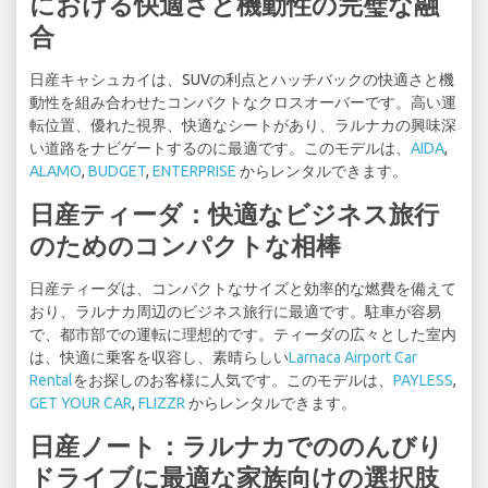
における快適さと機動性の完璧な融
合
日産キャシュカイは、SUVの利点とハッチバックの快適さと機
動性を組み合わせたコンパクトなクロスオーバーです。高い運
転位置、優れた視界、快適なシートがあり、ラルナカの興味深
い道路をナビゲートするのに最適です。このモデルは、
AIDA
,
ALAMO
,
BUDGET
,
ENTERPRISE
からレンタルできます。
日産ティーダ：快適なビジネス旅行
のためのコンパクトな相棒
日産ティーダは、コンパクトなサイズと効率的な燃費を備えて
おり、ラルナカ周辺のビジネス旅行に最適です。駐車が容易
で、都市部での運転に理想的です。ティーダの広々とした室内
は、快適に乗客を収容し、素晴らしい
Larnaca Airport Car
Rental
をお探しのお客様に人気です。このモデルは、
PAYLESS
,
GET YOUR CAR
,
FLIZZR
からレンタルできます。
日産ノート：ラルナカでののんびり
ドライブに最適な家族向けの選択肢