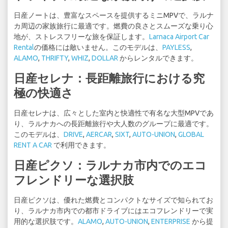
日産ノートは、豊富なスペースを提供するミニMPVで、ラルナ
カ周辺の家族旅行に最適です。燃費の良さとスムーズな乗り心
地が、ストレスフリーな旅を保証します。
Larnaca Airport Car
Rental
の価格には敵いません。このモデルは、
PAYLESS
,
ALAMO
,
THRIFTY
,
WHIZ
,
DOLLAR
からレンタルできます。
日産セレナ：長距離旅行における究
極の快適さ
日産セレナは、広々とした室内と快適性で有名な大型MPVであ
り、ラルナカへの長距離旅行や大人数のグループに最適です。
このモデルは、
DRIVE
,
AERCAR
,
SIXT
,
AUTO-UNION
,
GLOBAL
RENT A CAR
で利用できます。
日産ピクソ：ラルナカ市内でのエコ
フレンドリーな選択肢
日産ピクソは、優れた燃費とコンパクトなサイズで知られてお
り、ラルナカ市内での都市ドライブにはエコフレンドリーで実
用的な選択肢です。
ALAMO
,
AUTO-UNION
,
ENTERPRISE
から提