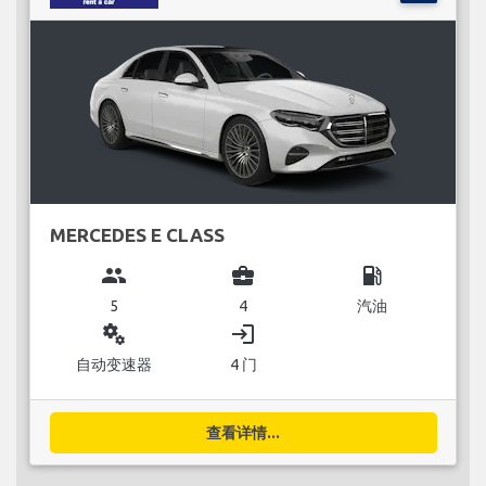
MERCEDES E CLASS
group
business_center
local_gas_station
5
4
汽油
miscellaneous_services
login
自动变速器
4 门
查看详情...