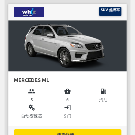
SUV 越野车
MERCEDES ML
group
business_center
local_gas_station
5
6
汽油
miscellaneous_services
login
自动变速器
5 门
查看详情...