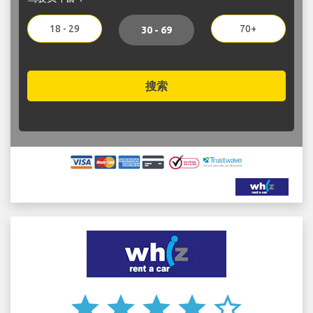
18 - 29
70+
30 - 69
搜索
star
star
star
star
star_border