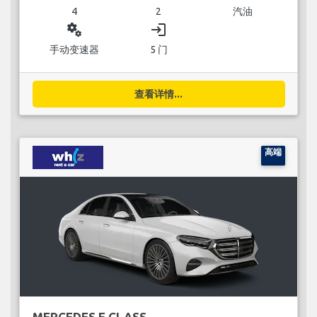
4
2
汽油
miscellaneous_services
login
手动变速器
5 门
查看详情...
高端
MERCEDES E CLASS