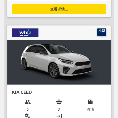
查看详情...
小型
KIA CEED
group
business_center
local_gas_station
5
3
汽油
miscellaneous_services
login