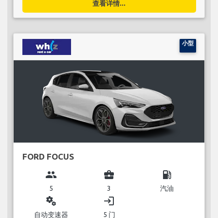
查看详情...
小型
FORD FOCUS
group
business_center
local_gas_station
5
3
汽油
miscellaneous_services
login
自动变速器
5 门