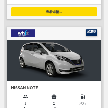
查看详情...
经济型
NISSAN NOTE
group
business_center
local_gas_station
5
2
汽油