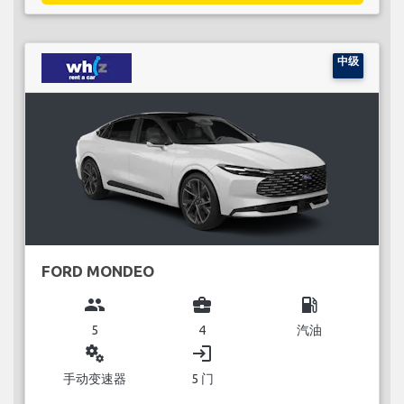
中级
FORD MONDEO
group
business_center
local_gas_station
5
4
汽油
miscellaneous_services
login
手动变速器
5 门