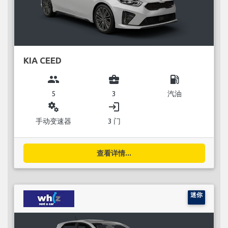
KIA CEED
group
business_center
local_gas_station
5
3
汽油
miscellaneous_services
login
手动变速器
3 门
查看详情...
迷你