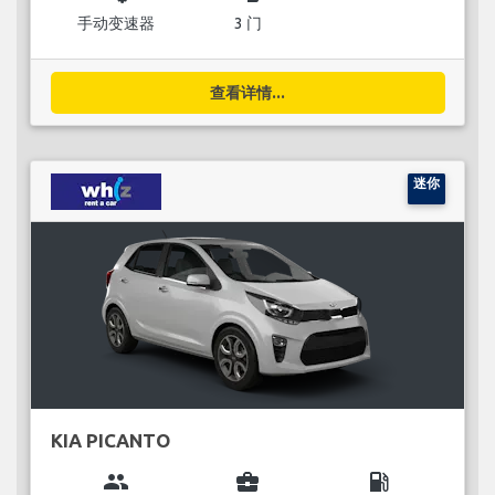
手动变速器
3 门
查看详情...
迷你
KIA PICANTO
group
business_center
local_gas_station