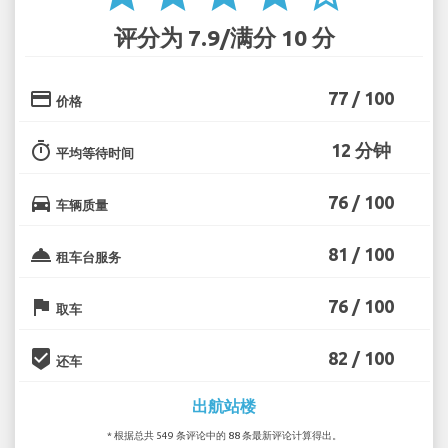
评分为 7.9/满分 10 分
credit_card
77 / 100
价格
timer
12 分钟
平均等待时间
directions_car
76 / 100
车辆质量
room_service
81 / 100
租车台服务
flag
76 / 100
取车
beenhere
82 / 100
还车
出航站楼
* 根据总共 549 条评论中的 88 条最新评论计算得出。