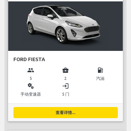
FORD FIESTA
group
business_center
local_gas_station
5
2
汽油
miscellaneous_services
login
手动变速器
5 门
查看详情...