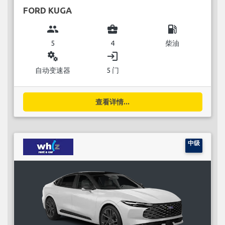
FORD KUGA
group
business_center
local_gas_station
5
4
柴油
miscellaneous_services
login
自动变速器
5 门
查看详情...
中级