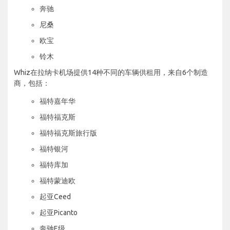
奔驰
尼桑
欧宝
铃木
Whiz在拉纳卡机场提供14种不同的车辆供租用，来自6个制造
商，包括：
福特嘉年华
福特福克斯
福特福克斯旅行版
福特银河
福特库加
福特蒙迪欧
起亚Ceed
起亚Picanto
奔驰E级