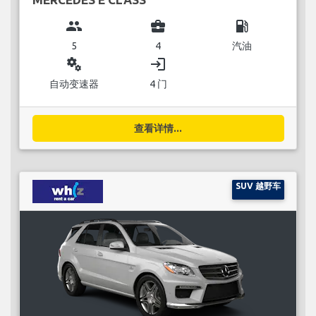
group
business_center
local_gas_station
5
4
汽油
miscellaneous_services
login
自动变速器
4 门
查看详情...
SUV 越野车