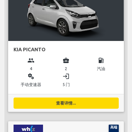
KIA PICANTO
group
business_center
local_gas_station
4
2
汽油
miscellaneous_services
login
手动变速器
5 门
查看详情...
高端