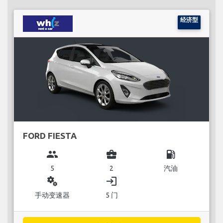
经济型
FORD FIESTA
group
business_center
local_gas_station
5
2
汽油
miscellaneous_services
login
手动变速器
5 门