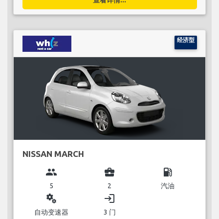
经济型
NISSAN MARCH
group
business_center
local_gas_station
5
2
汽油
miscellaneous_services
login
自动变速器
3 门