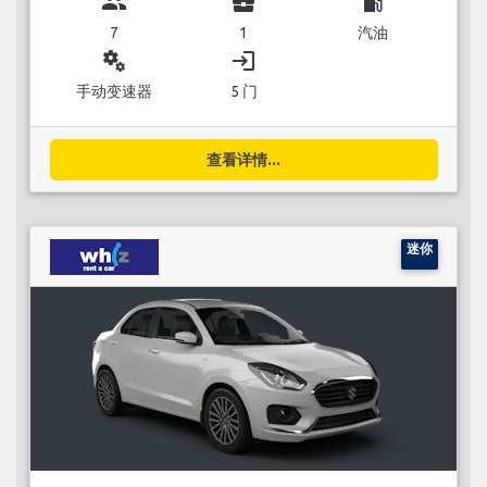
group
business_center
local_gas_station
7
1
汽油
miscellaneous_services
login
手动变速器
5 门
查看详情...
迷你