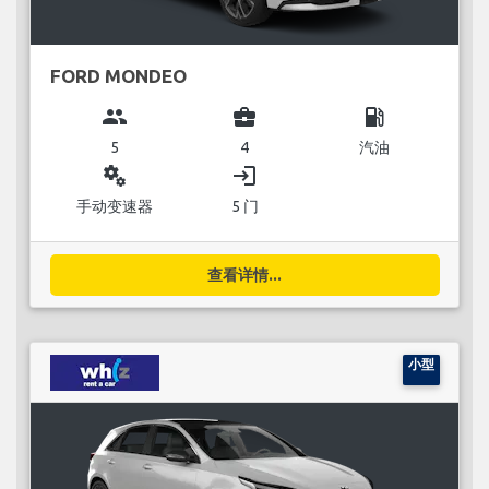
FORD MONDEO
group
business_center
local_gas_station
5
4
汽油
miscellaneous_services
login
手动变速器
5 门
查看详情...
小型