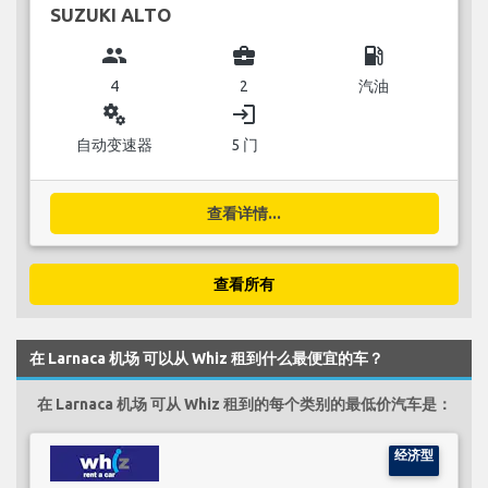
SUZUKI ALTO
group
business_center
local_gas_station
4
2
汽油
miscellaneous_services
login
自动变速器
5 门
查看详情...
查看所有
在 Larnaca 机场 可以从 Whiz 租到什么最便宜的车？
在 Larnaca 机场 可从 Whiz 租到的每个类别的最低价汽车是：
经济型