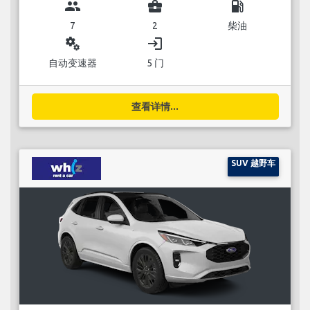
group
business_center
local_gas_station
7
2
柴油
miscellaneous_services
login
自动变速器
5 门
查看详情...
SUV 越野车