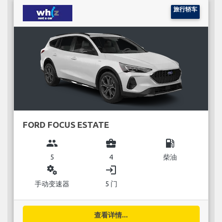
旅行轿车
FORD FOCUS ESTATE
group
business_center
local_gas_station
5
4
柴油
miscellaneous_services
login
手动变速器
5 门
查看详情...