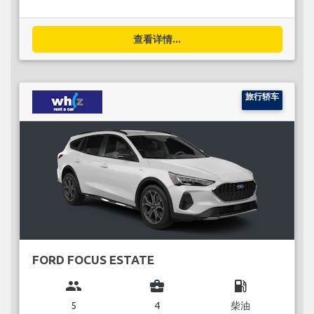
查看详情...
旅行轿车
FORD FOCUS ESTATE
group
business_center
local_gas_station
5
4
柴油