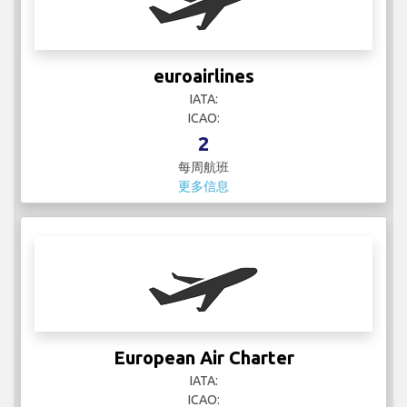
euroairlines
IATA:
ICAO:
2
每周航班
更多信息
European Air Charter
IATA:
ICAO: