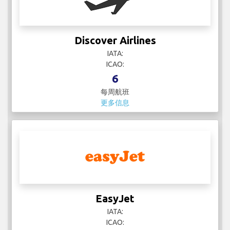
Discover Airlines
IATA:
ICAO:
6
每周航班
更多信息
EasyJet
IATA:
ICAO: