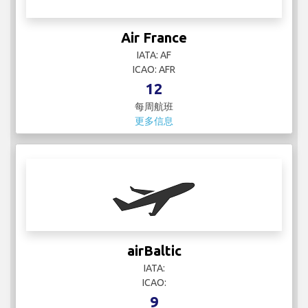
Air France
IATA: AF
ICAO: AFR
12
每周航班
更多信息
airBaltic
IATA:
ICAO:
9