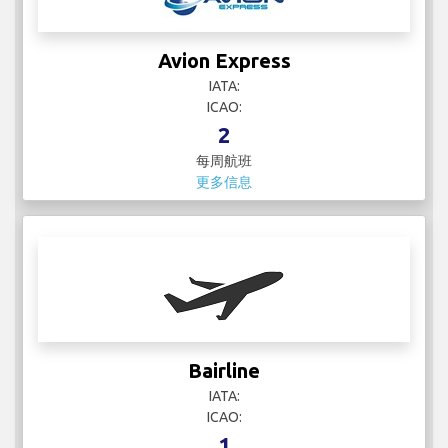
Avion Express
IATA:
ICAO:
2
每周航班
更多信息
Bairline
IATA:
ICAO:
1