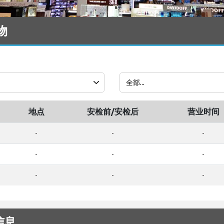
物
地点
安检前/安检后
营业时间
-
-
-
-
-
-
-
-
-
信息