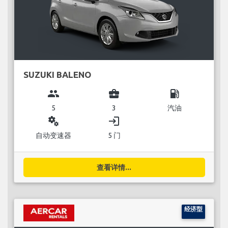
SUZUKI BALENO
group
business_center
local_gas_station
5
3
汽油
miscellaneous_services
login
自动变速器
5 门
查看详情...
经济型