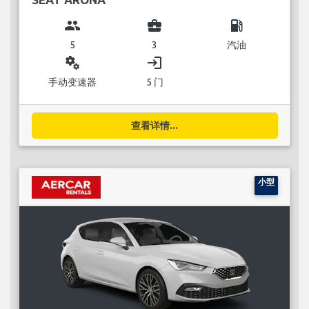
group
business_center
local_gas_station
5
3
汽油
miscellaneous_services
login
手动变速器
5 门
查看详情...
小型