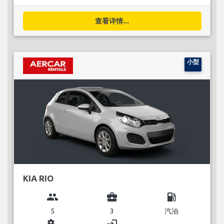
查看详情...
小型
KIA RIO
group
business_center
local_gas_station
5
3
汽油