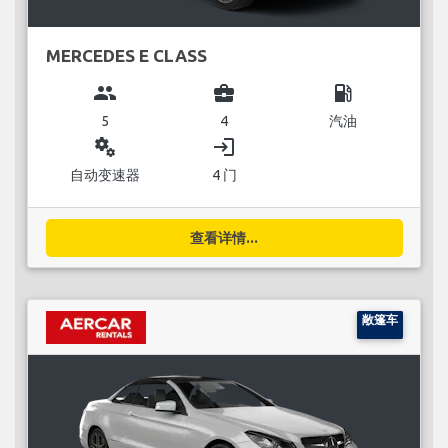
MERCEDES E CLASS
group
business_center
local_gas_station
5
4
汽油
miscellaneous_services
login
自动变速器
4 门
查看详情...
敞篷车