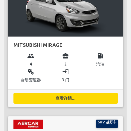
MITSUBISHI MIRAGE
group
business_center
local_gas_station
4
2
汽油
miscellaneous_services
login
自动变速器
3 门
查看详情...
SUV 越野车