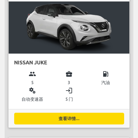
NISSAN JUKE
group
business_center
local_gas_station
5
3
汽油
miscellaneous_services
login
自动变速器
5 门
查看详情...