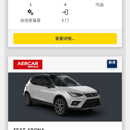
5
4
汽油
miscellaneous_services
login
自动变速器
5 门
查看详情...
标准
SEAT ARONA