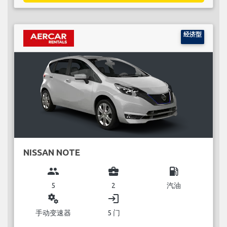
经济型
NISSAN NOTE
group
business_center
local_gas_station
5
2
汽油
miscellaneous_services
login
手动变速器
5 门