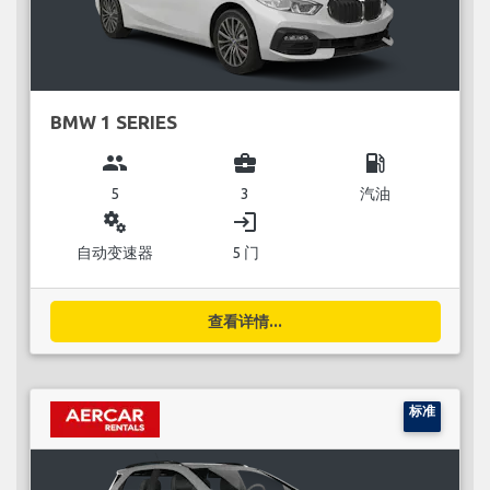
BMW 1 SERIES
group
business_center
local_gas_station
5
3
汽油
miscellaneous_services
login
自动变速器
5 门
查看详情...
标准