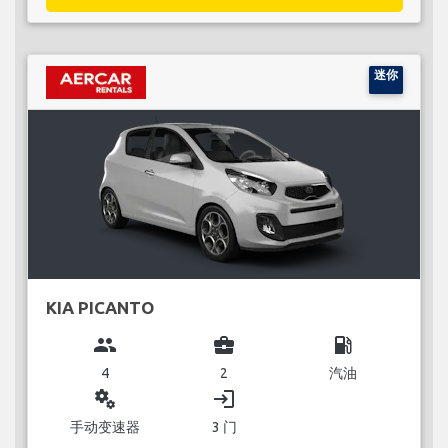
迷你
KIA PICANTO
group
business_center
local_gas_station
4
2
汽油
miscellaneous_services
login
手动变速器
3 门