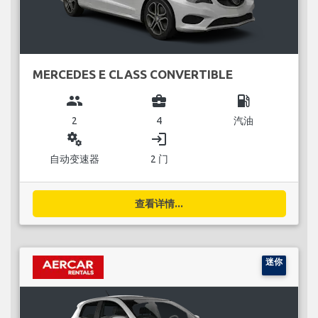
MERCEDES E CLASS CONVERTIBLE
group
business_center
local_gas_station
2
4
汽油
miscellaneous_services
login
自动变速器
2 门
查看详情...
迷你