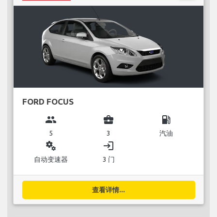
FORD FOCUS
group
business_center
local_gas_station
5
3
汽油
miscellaneous_services
login
自动变速器
3 门
查看详情...