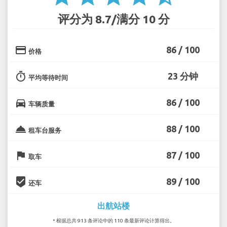
评分为 8.7/满分 10 分
credit_card
86 / 100
价格
timer
23 分钟
平均等待时间
directions_car
86 / 100
车辆质量
room_service
88 / 100
租车台服务
flag
87 / 100
取车
beenhere
89 / 100
还车
出航站楼
* 根据总共 913 条评论中的 110 条最新评论计算得出。