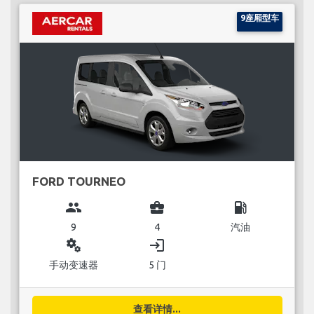
9座厢型车
FORD TOURNEO
group
business_center
local_gas_station
9
4
汽油
miscellaneous_services
login
手动变速器
5 门
查看详情...