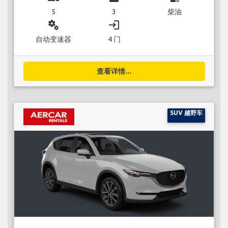
5
3
柴油
miscellaneous_services
login
自动变速器
4 门
查看详情...
SUV 越野车