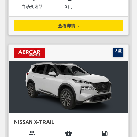
自动变速器
5 门
查看详情...
大型
NISSAN X-TRAIL
group
business_center
local_gas_station