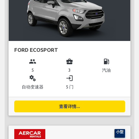
FORD ECOSPORT
group
business_center
local_gas_station
5
3
汽油
miscellaneous_services
login
自动变速器
5 门
查看详情...
小型