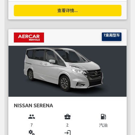
查看详情...
7座厢型车
NISSAN SERENA
group
business_center
local_gas_station
7
2
汽油
miscellaneous_services
login