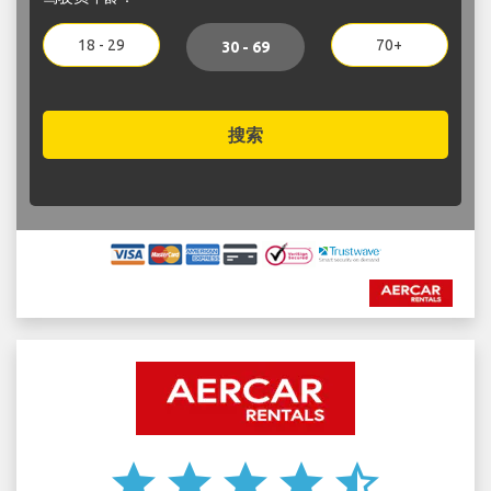
18 - 29
70+
30 - 69
搜索
star
star
star
star
star_half