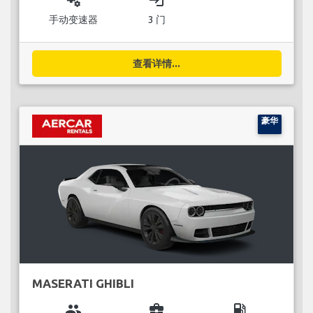
miscellaneous_services
login
手动变速器
3 门
查看详情...
豪华
MASERATI GHIBLI
group
business_center
local_gas_station