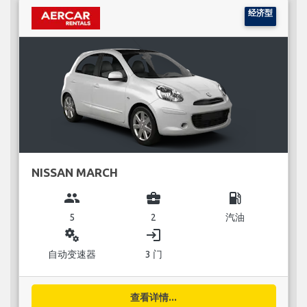
经济型
NISSAN MARCH
group
business_center
local_gas_station
5
2
汽油
miscellaneous_services
login
自动变速器
3 门
查看详情...