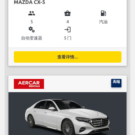
MAZDA CX-5
group
business_center
local_gas_station
5
4
汽油
miscellaneous_services
login
自动变速器
5 门
查看详情...
高端