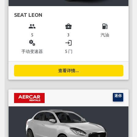
SEAT LEON
group
business_center
local_gas_station
5
3
汽油
miscellaneous_services
login
手动变速器
5 门
查看详情...
迷你