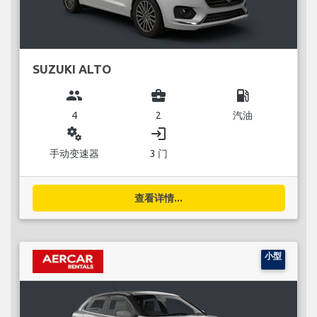
SUZUKI ALTO
group
business_center
local_gas_station
4
2
汽油
miscellaneous_services
login
手动变速器
3 门
查看详情...
小型