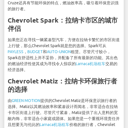
Cruze还具有节能环保的特点，燃油效率高，吸引着环保意识强
的旅行者。
Chevrolet Spark：拉纳卡市区的城市
伴侣
如果您正在寻找一辆紧凑型汽车，方便在拉纳卡繁忙的市区街道
上行驶，那么Chevrolet Spark就是您的选择。Spark可从
PAYLESS
，
BUDGET
和
AUTO-UNION
租赁。尽管尺寸较小，
Spark在舒适性上并不妥协，并配备了所有最新的功能。其出色
的燃油经济性使其成为寻找令人惊叹的
Larnaca机场租车
交易的
经济选择。
Chevrolet Matiz：拉纳卡环保旅行者
的选择
由
GREEN MOTION
提供的Chevrolet Matiz是环保意识旅行者的
选择。Matiz以其燃油效率和紧凑设计而闻名，非常适合在拉纳
卡市区街道上行驶。尽管尺寸紧凑，Matiz提供了出人意料的宽
敞内饰，非常适合小家庭或团体。如果您是一个重视环境责任并
且想要无与伦比的
Larnaca机场租车
价格的旅行者，Chevrolet