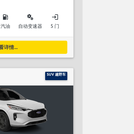
local_gas_station
miscellaneous_services
login
汽油
自动变速器
5 门
看详情...
SUV 越野车