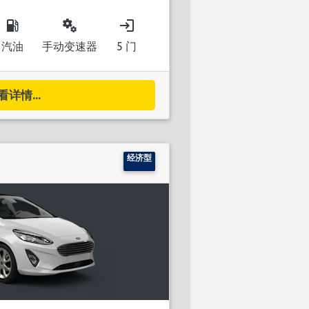
local_gas_station
miscellaneous_services
login
汽油
手动变速器
5 门
看详情...
经济型