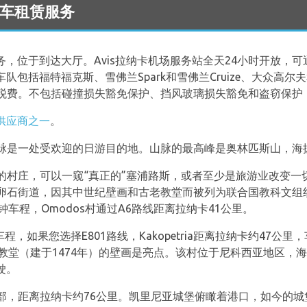
 的汽车租赁服务
位于到达大厅。Avis拉纳卡机场服务站全天24小时开放，可通过电话
车队包括福特福克斯、雪佛兰Spark和雪佛兰Cruize、大众高尔
税费。不包括碰撞损失豁免保护、挡风玻璃损失豁免和盗窃保护
供应商之一
。
脉是一处受欢迎的日游目的地。山脉的最高峰是奥林匹斯山，海拔
的村庄，可以一窥“真正的”塞浦路斯，或者至少是旅游业改变一
石街道，因其中世纪壁画和古老教堂而被列为联合国教科文组织世
车程，Omodos村通过A6路线距离拉纳卡41公里。
1分钟车程，如果您选择E801路线，Kakopetria距离拉纳卡约47
勒教堂（建于1474年）的壁画是亮点。该村位于尼科西亚地区，海拔约
驶。
部，距离拉纳卡约76公里。凯里尼亚城堡俯瞰着港口，如今的城