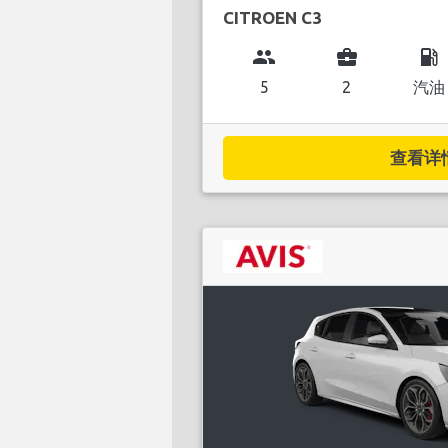
CITROEN C3
group
business_center
local_gas_station
5
2
汽油
查看详情.