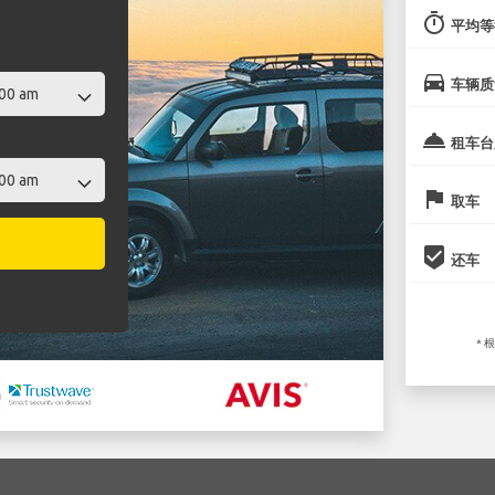
timer
平均等
directions_car
车辆质
room_service
租车台
flag
取车
beenhere
还车
* 