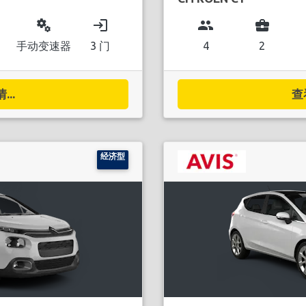
miscellaneous_services
login
group
business_center
手动变速器
3 门
4
2
..
查
经济型