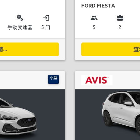
FORD FIESTA
miscellaneous_services
login
group
business_center
手动变速器
5 门
5
2
..
查
小型