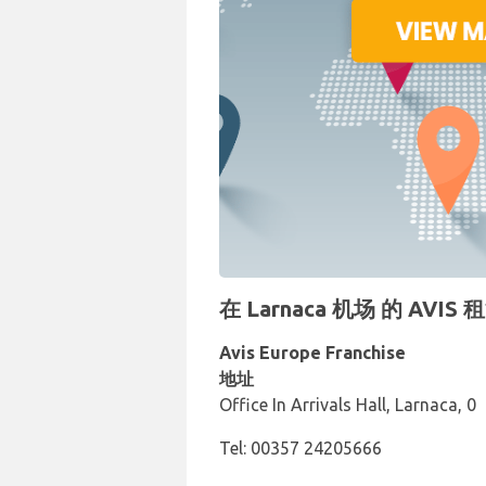
在 Larnaca 机场 的 AV
Avis Europe Franchise
地址
Office In Arrivals Hall, Larnaca, 0
Tel: 00357 24205666