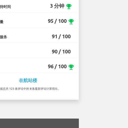
3 分钟
emoji_events
待时间
95 / 100
emoji_events
量
91 / 100
服务
90 / 100
96 / 100
emoji_events
在航站楼
根据总共 123 条评论中的 8 条最新评论计算得出。