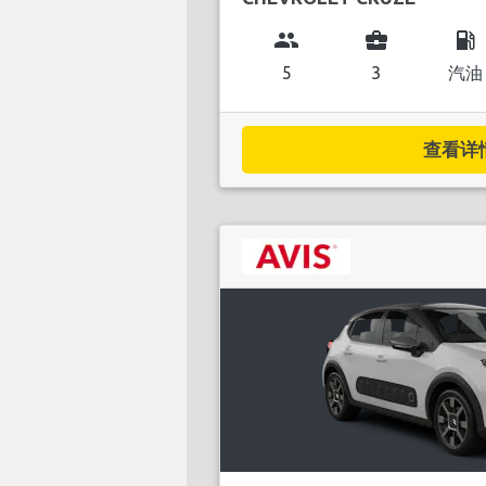
group
business_center
local_gas_station
5
3
汽油
查看详情.