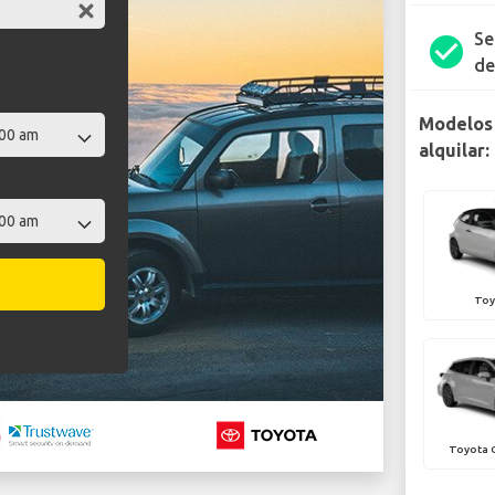
Se
check_circle
de
Modelos 
alquilar:
Toy
Toyota C