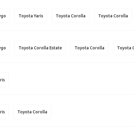
ygo
Toyota Yaris
Toyota Corolla
Toyota Corolla
ygo
Toyota Corolla Estate
Toyota Corolla
Toyota 
ris
ris
Toyota Corolla