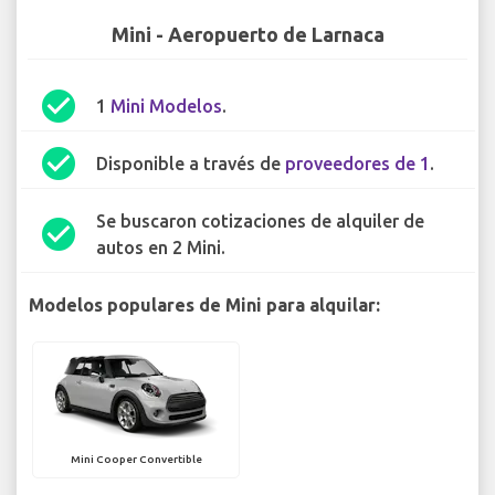
Mini - Aeropuerto de Larnaca
check_circle
1
Mini Modelos
.
check_circle
Disponible a través de
proveedores de 1
.
Se buscaron cotizaciones de alquiler de
check_circle
autos en 2 Mini.
Modelos populares de Mini para alquilar:
Mini Cooper Convertible