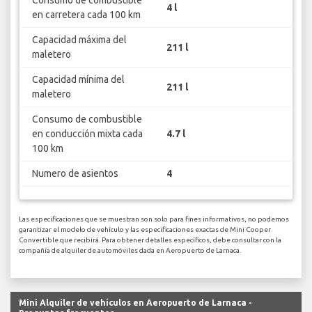
Consumo de combustible
4 l
en carretera cada 100 km
Capacidad máxima del
211 l
maletero
Capacidad mínima del
211 l
maletero
Consumo de combustible
en conducción mixta cada
4.7 l
100 km
Numero de asientos
4
Las especificaciones que se muestran son solo para fines informativos, no podemos
garantizar el modelo de vehículo y las especificaciones exactas de Mini Cooper
Convertible que recibirá. Para obtener detalles específicos, debe consultar con la
compañía de alquiler de automóviles dada en Aeropuerto de Larnaca.
Mini Alquiler de vehículos en Aeropuerto de Larnaca -