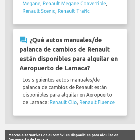
Megane
,
Renault Megane Convertible
,
Renault Scenic
,
Renault Trafic
question_answer
¿Qué autos manuales/de
palanca de cambios de Renault
están disponibles para alquilar en
Aeropuerto de Larnaca?
Los siguientes autos manuales/de
palanca de cambios de Renault están
disponibles para alquilar en Aeropuerto
de Larnaca:
Renault Clio
,
Renault Fluence
Marcas alternativas de automóviles disponibles para alquilar en
Aeropuerto de Larnaca