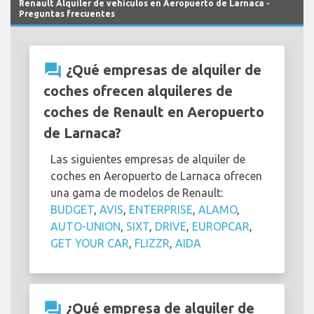
Renault Alquiler de vehículos en Aeropuerto de Larnaca -
Preguntas frecuentes
question_answer
¿Qué empresas de alquiler de
coches ofrecen alquileres de
coches de Renault en Aeropuerto
de Larnaca?
Las siguientes empresas de alquiler de
coches en Aeropuerto de Larnaca ofrecen
una gama de modelos de Renault:
BUDGET
,
AVIS
,
ENTERPRISE
,
ALAMO
,
AUTO-UNION
,
SIXT
,
DRIVE
,
EUROPCAR
,
GET YOUR CAR
,
FLIZZR
,
AIDA
question_answer
¿Qué empresa de alquiler de