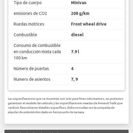
Tipo de cuerpo
Minivan
emisiones de CO2
208 g/km
Ruedas motrices
Front wheel drive
Combustible
diesel
Consumo de combustible
en conducción mixta cada
7.9 l
100 km
Número de puertas
4
Numero de asientos
7, 9
Las especificaciones que se muestran son solo para fines informativos, no podemos
garantizar el modelo de vehículo y las especificaciones exactas de Renault Trafic que
recibirá. Para obtener detalles específicos, debe consultar con la compañía de
alquiler de automóviles dada en Aeropuerto de Larnaca.