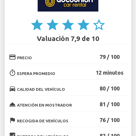
star
star
star
star
star_border
Valuación 7,9 de 10
credit_card
79 / 100
PRECIO
timer
12 minutos
ESPERA PROMEDIO
directions_car
80 / 100
CALIDAD DEL VEHÍCULO
room_service
81 / 100
ATENCIÓN EN MOSTRADOR
flag
76 / 100
RECOGIDA DE VEHÍCULOS
beenhere
82 / 100