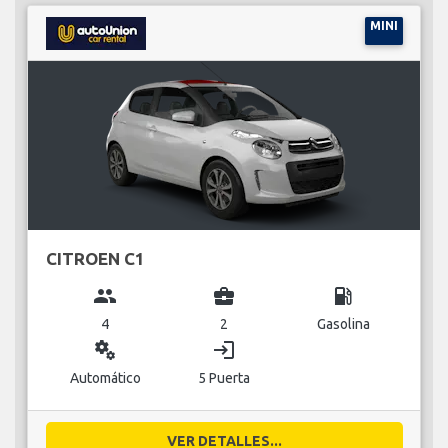
MINI
CITROEN C1
group
business_center
local_gas_station
4
2
Gasolina
miscellaneous_services
login
Automático
5 Puerta
VER DETALLES...