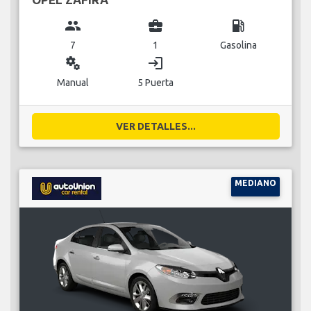
group
business_center
local_gas_station
7
1
Gasolina
miscellaneous_services
login
Manual
5 Puerta
VER DETALLES...
MEDIANO