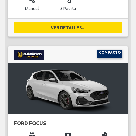
miscellaneous_services
login
Manual
5 Puerta
VER DETALLES...
COMPACTO
FORD FOCUS
group
business_center
local_gas_station