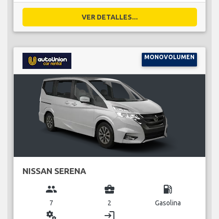
VER DETALLES...
MONOVOLUMEN
NISSAN SERENA
group
business_center
local_gas_station
7
2
Gasolina
miscellaneous_services
login