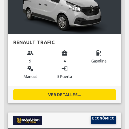
RENAULT TRAFIC
group
business_center
local_gas_station
9
4
Gasolina
miscellaneous_services
login
Manual
5 Puerta
VER DETALLES...
ECONÓMICO