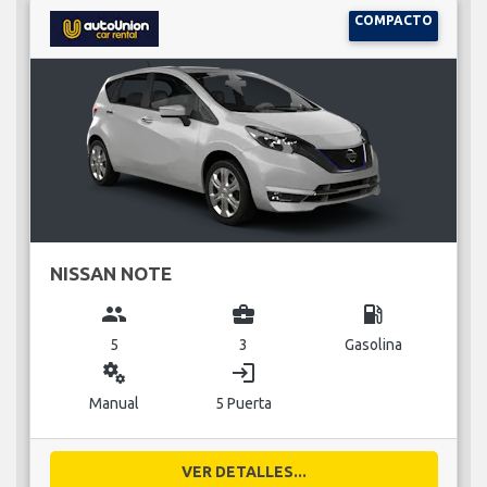
COMPACTO
NISSAN NOTE
group
business_center
local_gas_station
5
3
Gasolina
miscellaneous_services
login
Manual
5 Puerta
VER DETALLES...