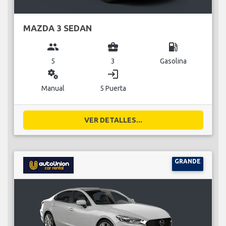
MAZDA 3 SEDAN
group
business_center
local_gas_station
5
3
Gasolina
miscellaneous_services
login
Manual
5 Puerta
VER DETALLES...
GRANDE