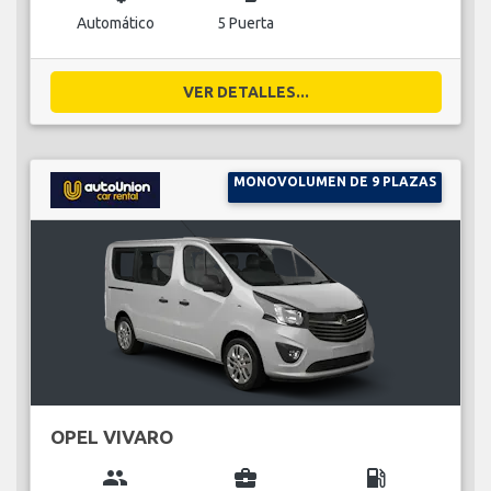
Automático
5 Puerta
VER DETALLES...
MONOVOLUMEN DE 9 PLAZAS
OPEL VIVARO
group
business_center
local_gas_station