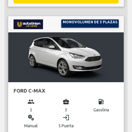
MONOVOLUMEN DE 5 PLAZAS
FORD C-MAX
group
business_center
local_gas_station
5
3
Gasolina
miscellaneous_services
login
Manual
5 Puerta