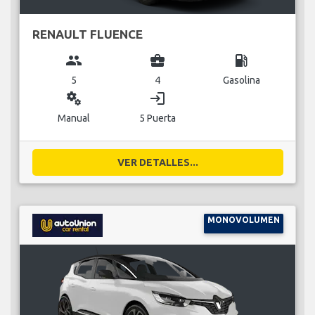
RENAULT FLUENCE
group
business_center
local_gas_station
5
4
Gasolina
miscellaneous_services
login
Manual
5 Puerta
VER DETALLES...
MONOVOLUMEN