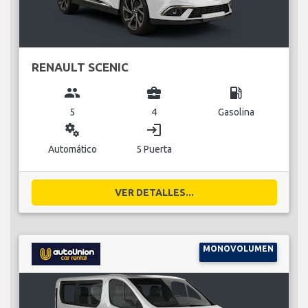
RENAULT SCENIC
group
business_center
local_gas_station
5
4
Gasolina
miscellaneous_services
login
Automático
5 Puerta
VER DETALLES...
MONOVOLUMEN