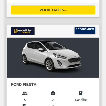
VER DETALLES...
ECONÓMICO
FORD FIESTA
group
business_center
local_gas_station
5
2
Gasolina