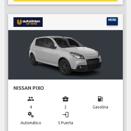
MINI
NISSAN PIXO
group
business_center
local_gas_station
4
2
Gasolina
miscellaneous_services
login
Automático
5 Puerta