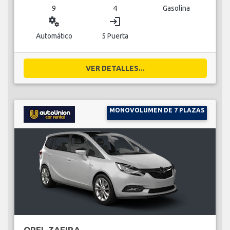
9
4
Gasolina
miscellaneous_services
login
Automático
5 Puerta
VER DETALLES...
MONOVOLUMEN DE 7 PLAZAS
OPEL ZAFIRA