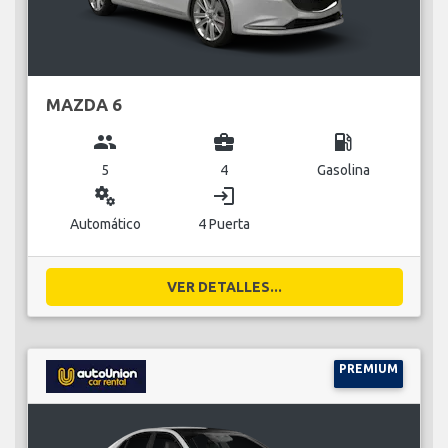
MAZDA 6
group
business_center
local_gas_station
5
4
Gasolina
miscellaneous_services
login
Automático
4 Puerta
VER DETALLES...
PREMIUM