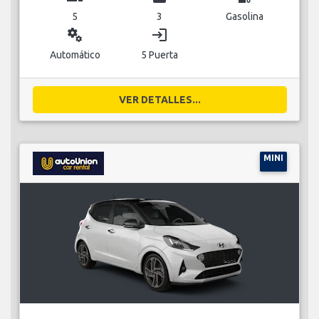
5
3
Gasolina
miscellaneous_services
login
Automático
5 Puerta
VER DETALLES...
MINI