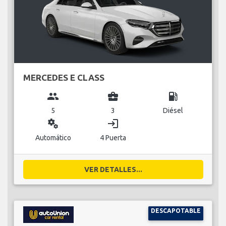
MERCEDES E CLASS
group
business_center
local_gas_station
5
3
Diésel
miscellaneous_services
login
Automático
4 Puerta
VER DETALLES...
DESCAPOTABLE