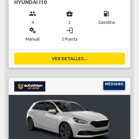
HYUNDAI I10
group
business_center
local_gas_station
4
2
Gasolina
miscellaneous_services
login
Manual
5 Puerta
VER DETALLES...
MEDIANO