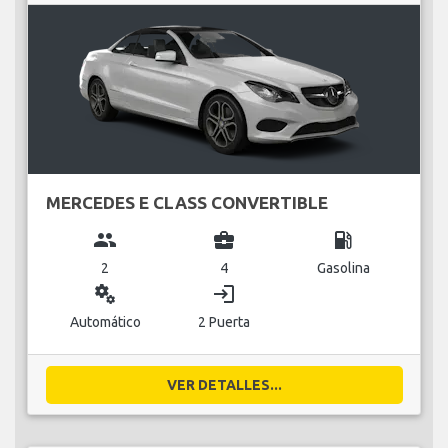
MERCEDES E CLASS CONVERTIBLE
group
business_center
local_gas_station
2
4
Gasolina
miscellaneous_services
login
Automático
2 Puerta
VER DETALLES...