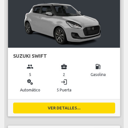
SUZUKI SWIFT
group
business_center
local_gas_station
5
2
Gasolina
miscellaneous_services
login
Automático
5 Puerta
VER DETALLES...