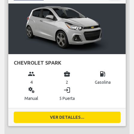
CHEVROLET SPARK
group
business_center
local_gas_station
4
2
Gasolina
miscellaneous_services
login
Manual
5 Puerta
VER DETALLES...