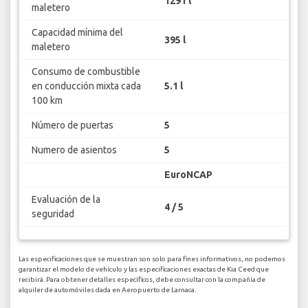
1291 l
maletero
Capacidad mínima del
395 l
maletero
Consumo de combustible
en conducción mixta cada
5.1 l
100 km
Número de puertas
5
Numero de asientos
5
EuroNCAP
Evaluación de la
4 / 5
seguridad
Las especificaciones que se muestran son solo para fines informativos, no podemos
garantizar el modelo de vehículo y las especificaciones exactas de Kia Ceed que
recibirá. Para obtener detalles específicos, debe consultar con la compañía de
alquiler de automóviles dada en Aeropuerto de Larnaca.