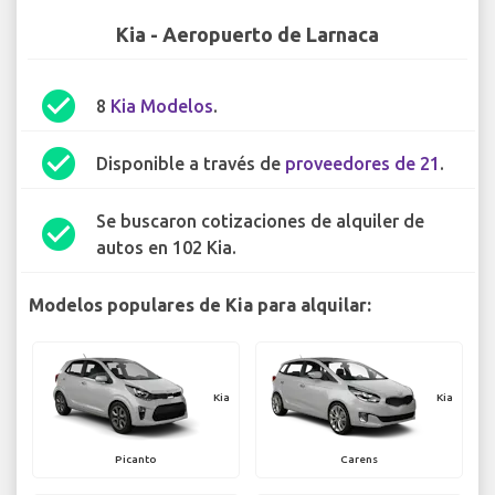
Kia - Aeropuerto de Larnaca
check_circle
8
Kia Modelos
.
check_circle
Disponible a través de
proveedores de 21
.
Se buscaron cotizaciones de alquiler de
check_circle
autos en 102 Kia.
Modelos populares de Kia para alquilar:
Kia
Kia
Picanto
Carens